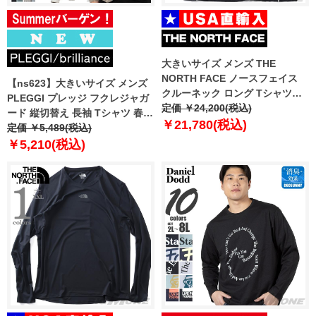
大きいサイズ メンズ THE
NORTH FACE ノースフェイス
【ns623】大きいサイズ メンズ
クルーネック ロング Tシャツ
PLEGGI プレッジ フクレジャガ
DYNAMO CREWNECK USA直輸
定価 ￥24,200(税込)
ード 縦切替え 長袖 Tシャツ 春夏
入 nm5mr54j
￥21,780(税込)
新作 66-13198-2 【fre】
定価 ￥5,489(税込)
￥5,210(税込)