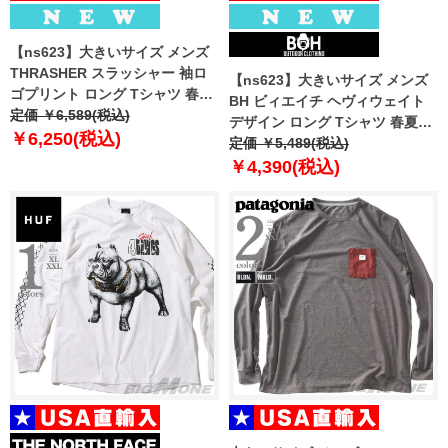
【ns623】大きいサイズ メンズ
THRASHER スラッシャー 袖ロ
【ns623】大きいサイズ メンズ
ゴプリント ロング Tシャツ 春夏
BH ビィエイチ ヘヴィウェイト
新作 th26sp01k 【fre】
定価 ￥6,589(税込)
デザイン ロング Tシャツ 春夏新
￥6,250(税込)
作 bh-t260101 【fre】
定価 ￥5,489(税込)
￥4,390(税込)