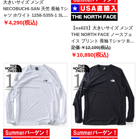
大きいサイズ メンズ
NECOBUCHI-SAN 天竺 長袖 Tシ
ャツ ホワイト 1258-5355-1 3L
4L 5L 6L 8L
￥4,290(税込)
【ns623】大きいサイズ メンズ
THE NORTH FACE ノースフェ
イス プリント 長袖 Tシャツ BOX
NSE TEE USA直輸入 nf0a87nn-
定価 ￥12,100(税込)
fn4
￥10,890(税込)