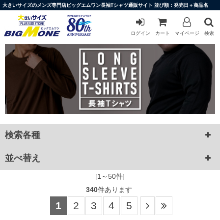
大きいサイズのメンズ専門店ビッグエムワン長袖Tシャツ通販サイト 並び順：発売日＋商品名
ログイン
カート
マイページ
検索
検索各種
並べ替え
[1～50件]
340
件あります
1
2
3
4
5