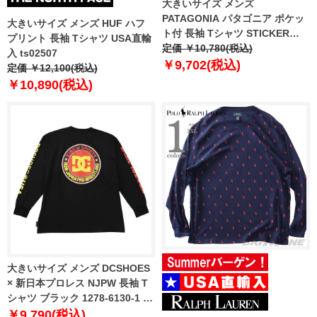
大きいサイズ メンズ
PATAGONIA パタゴニア ポケッ
大きいサイズ メンズ HUF ハフ
ト付 長袖 Tシャツ STICKER
プリント 長袖 Tシャツ USA直輸
POCKET RESPONSIBILI-TEE
定価 ￥10,780(税込)
入 ts02507
USA直輸入 37836
￥9,702(税込)
定価 ￥12,100(税込)
￥10,890(税込)
大きいサイズ メンズ DCSHOES
× 新日本プロレス NJPW 長袖 T
シャツ ブラック 1278-6130-1 3L
4L 5L 6L
￥9,790(税込)