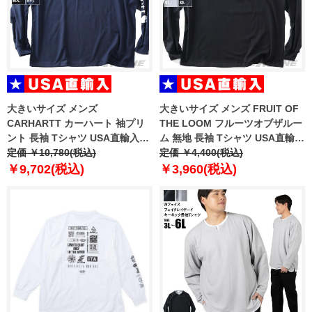
大きいサイズ メンズ
大きいサイズ メンズ FRUIT OF
CARHARTT カーハート 袖プリ
THE LOOM フルーツオブザルー
ント 長袖 Tシャツ USA直輸入
ム 無地 長袖 Tシャツ USA直輸入
k231
定価 ￥10,780(税込)
81575100
定価 ￥4,400(税込)
￥9,702(税込)
￥3,960(税込)