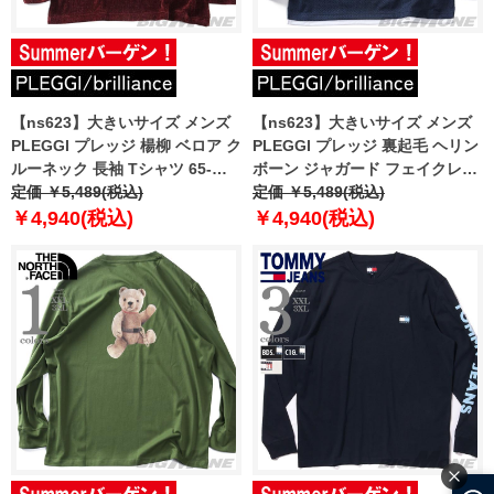
【ns623】大きいサイズ メンズ
【ns623】大きいサイズ メンズ
PLEGGI プレッジ 楊柳 ベロア ク
PLEGGI プレッジ 裏起毛 ヘリン
ルーネック 長袖 Tシャツ 65-
ボーン ジャガード フェイクレイ
88373-2
定価 ￥5,489(税込)
ヤード Vネック 長袖 Tシャツ 65-
定価 ￥5,489(税込)
88151-2
￥4,940(税込)
￥4,940(税込)