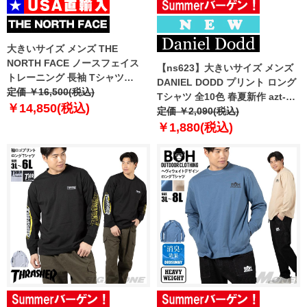
大きいサイズ メンズ THE
NORTH FACE ノースフェイス
【ns623】大きいサイズ メンズ
トレーニング 長袖 Tシャツ
DANIEL DODD プリント ロング
STEPUP L/S TEE USA直輸入
定価 ￥16,500(税込)
Tシャツ 全10色 春夏新作 azt-
nt7tr55j
￥14,850(税込)
2601pt1 【fre】
定価 ￥2,090(税込)
￥1,880(税込)