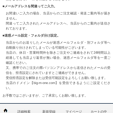
■メールアドレスを間違ってご入力。
お間違いご入力の場合、当店からのご注文確認・発送ご案内等が届き
ません。
間違ってご入力されたメールアドレスへ、当店からのご案内が送信さ
れております。
■迷惑メール設定・フォルダ分け設定。
当店からのお送りしたメールが迷惑メールフォルダ・別フォルダ等へ
自動振り分けされてしまっている可能性がございます。
当店の、休日・営業時間外を除きご注文やご連絡をされて24時間以上
経過しても当店より返答が無い場合、迷惑メールフォルダ等を一度ご
確認ください。
又、携帯でのご注文の際パソコンアドレスから送信されたメールの受
信を、拒否設定にされていますとご連絡ができません。
受信拒否設定を解除または受信可能設定をよろしくお願い致します。
当店のドメイン【big-m-one.com】を受信できるようにご設定くださ
い。
お手数ではございますが、ご了承宜しくお願い致します。
詳細検索
新規登録
マイページ
カートの中