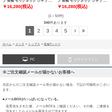
プ 長袖 モックネック シャツ ブ
プ 長袖 モックネック シャツ ホ
ラック 1278-5352-2 3XL 4XL
ワイト 1278-5352-1 3XL 4XL
￥16,280(税込)
￥16,280(税込)
5XL
5XL
[1～50件]
340
件あります
1
2
3
4
5
ホーム
>
メンズ
>
トップス
>
長袖Tシャツ
PC
スマートフォン
※ご注文確認メールが届かないお客様へ
当店からのご注文確認メール等が届かない場合、下記の可能性がござい
ます。
■メールBOXがいっぱいになっている。
送受信をされた後、メールBOXをご確認ください。その後、ご連絡を
頂きましたらメールを再送させて頂きます。