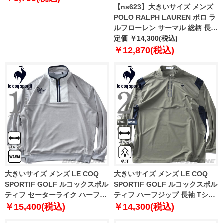
【ns623】大きいサイズ メンズ
POLO RALPH LAUREN ポロ ラ
ルフローレン サーマル 総柄 長袖
Tシャツ USA直輸入 pw25hr-
定価 ￥14,300(税込)
a0sO
￥12,870(税込)
大きいサイズ メンズ LE COQ
大きいサイズ メンズ LE COQ
SPORTIF GOLF ルコックスポル
SPORTIF GOLF ルコックスポル
ティフ セーターライク ハーフジ
ティフ ハーフジップ 長袖 Tシャ
ップ カットソー ストレッチ ゴル
ツ 吸汗 ストレッチ ゴルフウェア
￥15,400(税込)
￥14,300(税込)
フウェア lg5fswb1m
lg5flsb2m