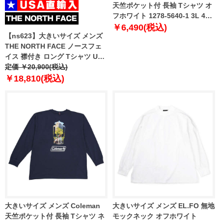
天竺ポケット付 長袖 Tシャツ オ
フホワイト 1278-5640-1 3L 4L
5L 6L
￥6,490(税込)
【ns623】大きいサイズ メンズ
THE NORTH FACE ノースフェ
イス 襟付き ロング Tシャツ USA
直輸入 nt7tr04j
定価 ￥20,900(税込)
￥18,810(税込)
大きいサイズ メンズ Coleman
大きいサイズ メンズ EL.FO 無地
天竺ポケット付 長袖 Tシャツ ネ
モックネック オフホワイト