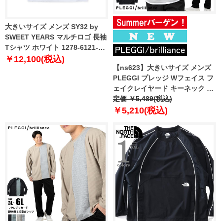
大きいサイズ メンズ SY32 by
SWEET YEARS マルチロゴ 長袖
Tシャツ ホワイト 1278-6121-1
3L 4L 5L 6L
￥12,100(税込)
【ns623】大きいサイズ メンズ
PLEGGI プレッジ Wフェイス フ
ェイクレイヤード キーネック 長
袖 Tシャツ 春夏新作 66-13129-2
定価 ￥5,489(税込)
【fre】
￥5,210(税込)