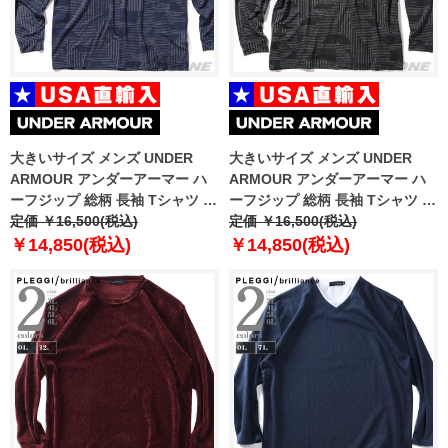
大きいサイズ メンズ UNDER
大きいサイズ メンズ UNDER
ARMOUR アンダーアーマー ハ
ARMOUR アンダーアーマー ハ
ーフジップ 総柄 長袖 Tシャツ ゴ
ーフジップ 総柄 長袖 Tシャツ ゴ
ルフウェア USA直輸入
定価 ￥16,500(税込)
ルフウェア USA直輸入
定価 ￥16,500(税込)
um1212190-190
um1212999-999
￥14,850(税込)
￥14,850(税込)