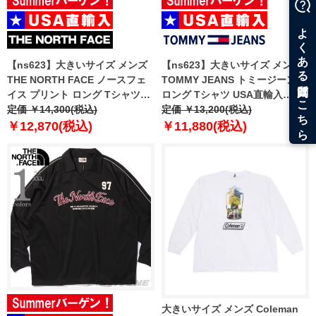
【ns623】大きいサイズ メンズ
【ns623】大きいサイズ メンズ
THE NORTH FACE ノースフェ
TOMMY JEANS トミージーンズ
イス プリント ロング Tシャツ
ロング Tシャツ USA直輸入
USA直輸入 nf0a8f0j-bri
定価 ￥14,300(税込)
dm0dm21591
定価 ￥13,200(税込)
￥12,870(税込)
￥11,880(税込)
大きいサイズ メンズ Coleman