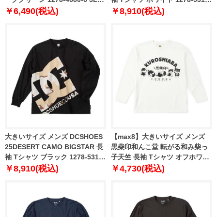
4L 5L 6L
1 3L 4L 5L 6L
￥6,490(税込)
￥8,910(税込)
大きいサイズ メンズ DCSHOES
【max8】大きいサイズ メンズ
25DESERT CAMO BIGSTAR 長
黒柴印和んこ堂 転がる和み柴っ
袖 Tシャツ ブラック 1278-5315-
子天竺 長袖 Tシャツ オフホワイ
2 3L 4L 5L 6L
ト 1258-5320-1 3L 4L 5L 6L 8L
￥8,910(税込)
￥4,730(税込)