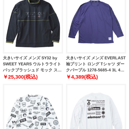
大きいサイズ メンズ SY32 by
大きいサイズ メンズ EVERLAST
SWEET YEARS ウルトラライト
袖プリント ロング Tシャツ ダー
バックブラッシュド モック スウ
クパープル 1278-5685-4 3L 4L
ェット ブラック 1278-5607-2 3L
5L 6L
￥25,300(税込)
￥4,389(税込)
4L 5L 6L