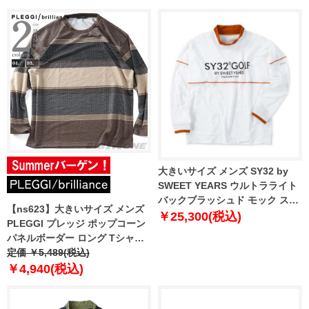
大きいサイズ メンズ SY32 by
SWEET YEARS ウルトラライト
バックブラッシュド モック スウ
【ns623】大きいサイズ メンズ
ェット ホワイト 1278-5607-1 3L
￥25,300(税込)
PLEGGI プレッジ ポップコーン
4L 5L 6L
パネルボーダー ロング Tシャツ
65-78091-2
定価 ￥5,489(税込)
￥4,940(税込)