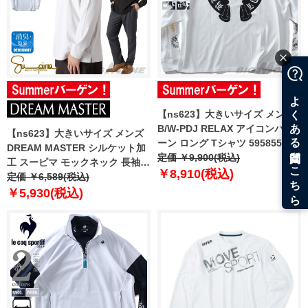
【ns623】大きいサイズ メンズ
B/W-PDJ RELAX アイコンパタ
【ns623】大きいサイズ メンズ
ーン ロング Tシャツ 595855k
DREAM MASTER シルケット加
定価 ￥9,900(税込)
工 スーピマ モックネック 長袖 T
￥8,910(税込)
シャツ 毛焼き加工 dm-t250408
定価 ￥6,589(税込)
【t2502】
￥5,930(税込)