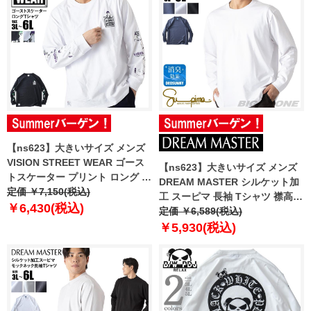
【ns623】大きいサイズ メンズ
VISION STREET WEAR ゴース
【ns623】大きいサイズ メンズ
トスケーター プリント ロング T
DREAM MASTER シルケット加
シャツ 5705700 【t2502】
定価 ￥7,150(税込)
工 スーピマ 長袖 Tシャツ 襟高設
￥6,430(税込)
計 dm-t250407 【t2502】
定価 ￥6,589(税込)
￥5,930(税込)