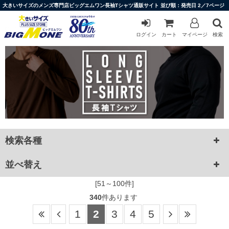
大きいサイズのメンズ専門店ビッグエムワン長袖Tシャツ通販サイト 並び順：発売日 2／7ページ
ログイン
カート
マイページ
検索
検索各種
並べ替え
[51～100件]
340
件あります
1
2
3
4
5