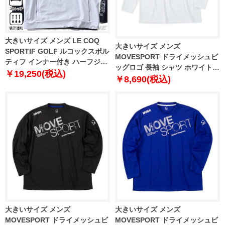
大きいサイズ メンズ LE COQ
大きいサイズ メンズ
SPORTIF GOLF ルコックスポル
MOVESPORT ドライメッシュビ
ティフ インナー付き ハーフジッ
ッグロゴ 長袖 シャツ ホワイト
プ 半袖 シャツ ゴルフウェア ス
￥19,250(税込)
1278-5320-1 3L 4L 5L 6L
￥8,690(税込)
トレッチ 吸汗速乾 lg5ftzb1m
大きいサイズ メンズ
大きいサイズ メンズ
MOVESPORT ドライメッシュビ
MOVESPORT ドライメッシュビ