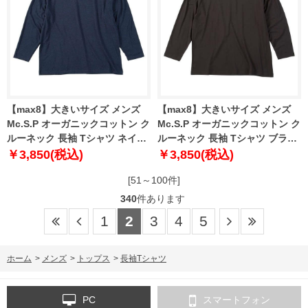
【max8】大きいサイズ メンズ
【max8】大きいサイズ メンズ
Mc.S.P オーガニックコットン ク
Mc.S.P オーガニックコットン ク
ルーネック 長袖 Tシャツ ネイビ
ルーネック 長袖 Tシャツ ブラウ
ー杢 1278-5370-1 3L 4L 5L 6L
ン 1278-5370-3 3L 4L 5L 6L 7L
￥3,850(税込)
￥3,850(税込)
7L 8L
8L
[51～100件]
340
件あります
1
2
3
4
5
ホーム
>
メンズ
>
トップス
>
長袖Tシャツ
PC
スマートフォン