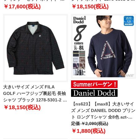
イビー 1278-5300-1 3L 4L 5L
4L 5L 6L
￥17,600(税込)
￥18,150(税込)
6L
大きいサイズ メンズ FILA
GOLF ハーフジップ裏起毛 長袖
シャツ ブラック 1278-5301-2 3L
【ns623】【max8】大きいサイ
4L 5L 6L
￥18,150(税込)
ズ メンズ DANIEL DODD プリン
ト ロング Tシャツ 全8色 azt-
2504pt1 【t2502】
定価 ￥2,090(税込)
￥1,880(税込)