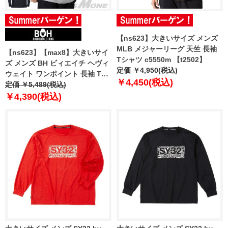
【ns623】大きいサイズ メンズ
MLB メジャーリーグ 天竺 長袖
【ns623】【max8】大きいサイ
Tシャツ c5550m 【t2502】
ズ メンズ BH ビィエイチ ヘヴィ
定価 ￥4,950(税込)
ウェイト ワンポイント 長袖 Tシ
￥4,450(税込)
ャツ bh-t250402 【t2502】
定価 ￥5,489(税込)
￥4,390(税込)