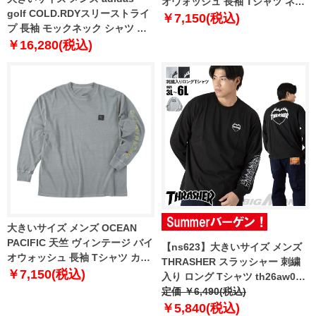
オウォッシュ 長袖 Tシャツ ネイ
golf COLD.RDYスリーストライ
ビー 1278-5340-1 3L 4L 5L 6L
￥7,150(税込)
プ 長袖 モックネック シャツ ブ
8L
ラック 1278-5352-2 3XL 4XL
￥16,280(税込)
5XL
大きいサイズ メンズ OCEAN
PACIFIC 天竺 ヴィンテージ バイ
【ns623】大きいサイズ メンズ
オウォッシュ 長袖 Tシャツ カー
THRASHER スラッシャー 刺繍
キグレー 1278-5340-2 3L 4L 5L
￥7,150(税込)
入り ロング Tシャツ th26aw02k
6L 8L
【t2502】
定価 ￥6,490(税込)
￥5,840(税込)