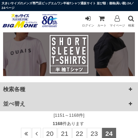
大きいサイズのメンズ専門店ビッグエムワン半袖Tシャツ通販サイト 並び順：価格(高い順) 24／
24ページ
ログイン
カート
マイページ
検索
検索各種
並べ替え
[1151～1168件]
1168
件あります
20
21
22
23
24