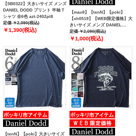
【SB0322】大きいサイズ メンズ
DANIEL DODD プリント 半袖 T
【max8】【tenN】【poki】
シャツ 全6色 azt-2402pt8
【sh0519】【WEB限定価格】大
定価 ￥2,090(税込)
きいサイズ メンズ DANIEL
￥1,390(税込)
DODD 半袖 Tシャツ 無地 半袖T
定価 ￥2,090(税込)
シャツ 10L対応 azt-009005 緊急
￥1,000(税込)
セール 【t2502】
【tenN】【poki】大きいサイズ