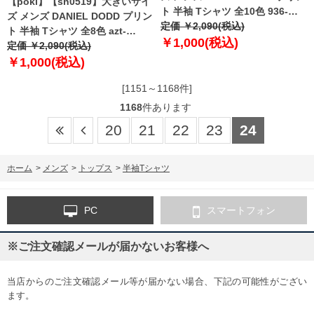
【poki】【sh0519】大きいサイ
ト 半袖 Tシャツ 全10色 936-
ズ メンズ DANIEL DODD プリン
t2202pt4
定価 ￥2,090(税込)
ト 半袖 Tシャツ 全8色 azt-
￥1,000(税込)
2202pt5
定価 ￥2,090(税込)
￥1,000(税込)
[1151～1168件]
1168
件あります
20
21
22
23
24
ホーム
>
メンズ
>
トップス
>
半袖Tシャツ
PC
スマートフォン
※ご注文確認メールが届かないお客様へ
当店からのご注文確認メール等が届かない場合、下記の可能性がござい
ます。