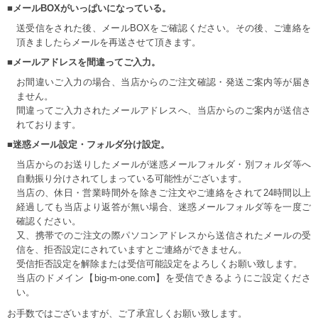
■メールBOXがいっぱいになっている。
送受信をされた後、メールBOXをご確認ください。その後、ご連絡を
頂きましたらメールを再送させて頂きます。
■メールアドレスを間違ってご入力。
お間違いご入力の場合、当店からのご注文確認・発送ご案内等が届き
ません。
間違ってご入力されたメールアドレスへ、当店からのご案内が送信さ
れております。
■迷惑メール設定・フォルダ分け設定。
当店からのお送りしたメールが迷惑メールフォルダ・別フォルダ等へ
自動振り分けされてしまっている可能性がございます。
当店の、休日・営業時間外を除きご注文やご連絡をされて24時間以上
経過しても当店より返答が無い場合、迷惑メールフォルダ等を一度ご
確認ください。
又、携帯でのご注文の際パソコンアドレスから送信されたメールの受
信を、拒否設定にされていますとご連絡ができません。
受信拒否設定を解除または受信可能設定をよろしくお願い致します。
当店のドメイン【big-m-one.com】を受信できるようにご設定くださ
い。
お手数ではございますが、ご了承宜しくお願い致します。