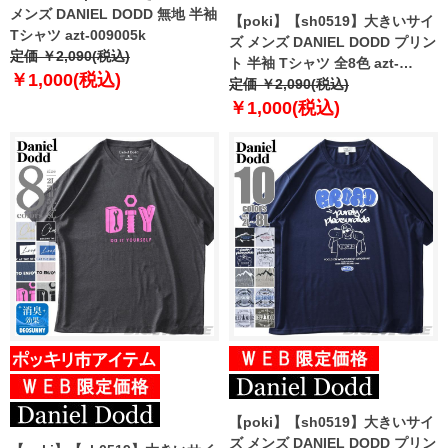
メンズ DANIEL DODD 無地 半袖
【poki】【sh0519】大きいサイ
Tシャツ azt-009005k
ズ メンズ DANIEL DODD プリン
定価 ￥2,090(税込)
ト 半袖 Tシャツ 全8色 azt-
￥1,000(税込)
2202pt4
定価 ￥2,090(税込)
￥1,000(税込)
【poki】【sh0519】大きいサイ
ズ メンズ DANIEL DODD プリン