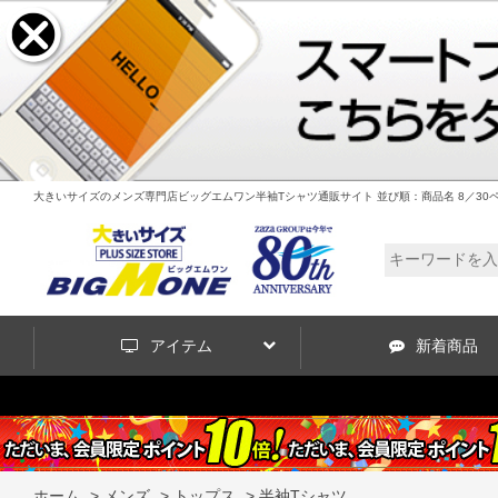
大きいサイズのメンズ専門店ビッグエムワン半袖Tシャツ通販サイト 並び順：商品名 8／30
アイテム
新着商品
ホーム
>
メンズ
>
トップス
>
半袖Tシャツ