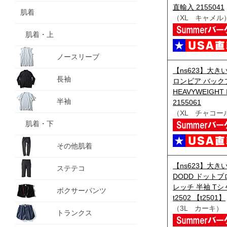
直輸入 2155041
肌着
（XL キャメル
肌着・上
ノースリーブ
【ns623】大きい
長袖
ロンビア バック
HEAVYWEIGHT
半袖
2155061
（XL チャコー
肌着・下
その他肌着
【ns623】大きい
ステテコ
DODD ドット
レッチ 半袖 Tシャ
ボクサーパンツ
t2502 【t2501】
（3L カーキ）
トランクス