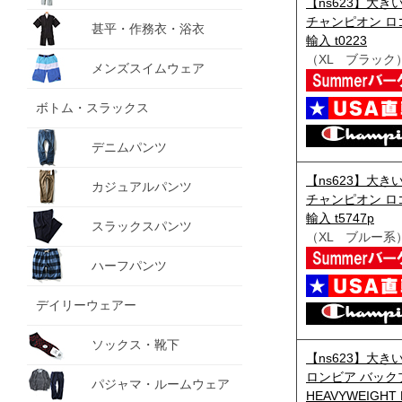
【ns623】大きい
チャンピオン ロゴ
甚平・作務衣・浴衣
輸入 t0223
（XL ブラック
メンズスイムウェア
ボトム・スラックス
デニムパンツ
【ns623】大きい
カジュアルパンツ
チャンピオン ロゴ
輸入 t5747p
スラックスパンツ
（XL ブルー系
ハーフパンツ
デイリーウェアー
ソックス・靴下
【ns623】大きい
ロンビア バック
パジャマ・ルームウェア
HEAVYWEIGHT 