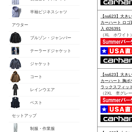
半袖ビジネスシャツ
【ns623】大きい
カーハート ロゴ刺
アウター
入 i026391
（XL ホワイト
ブルゾン・ジャンパー
テーラードジャケット
ジャケット
【ns623】大きい
コート
カーハート 胸ポ
ラックスフィット 
レインウエア
（2XL 杢グレ
ベスト
セットアップ
制服・作業服