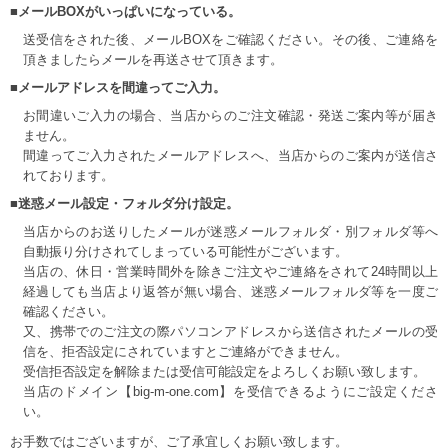
■メールBOXがいっぱいになっている。
送受信をされた後、メールBOXをご確認ください。その後、ご連絡を
頂きましたらメールを再送させて頂きます。
■メールアドレスを間違ってご入力。
お間違いご入力の場合、当店からのご注文確認・発送ご案内等が届き
ません。
間違ってご入力されたメールアドレスへ、当店からのご案内が送信さ
れております。
■迷惑メール設定・フォルダ分け設定。
当店からのお送りしたメールが迷惑メールフォルダ・別フォルダ等へ
自動振り分けされてしまっている可能性がございます。
当店の、休日・営業時間外を除きご注文やご連絡をされて24時間以上
経過しても当店より返答が無い場合、迷惑メールフォルダ等を一度ご
確認ください。
又、携帯でのご注文の際パソコンアドレスから送信されたメールの受
信を、拒否設定にされていますとご連絡ができません。
受信拒否設定を解除または受信可能設定をよろしくお願い致します。
当店のドメイン【big-m-one.com】を受信できるようにご設定くださ
い。
お手数ではございますが、ご了承宜しくお願い致します。