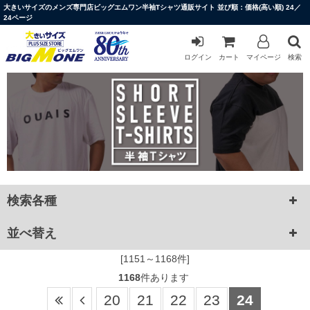
大きいサイズのメンズ専門店ビッグエムワン半袖Tシャツ通販サイト 並び順：価格(高い順) 24／
24ページ
ログイン
カート
マイページ
検索
検索各種
並べ替え
[1151～1168件]
1168
件あります
20
21
22
23
24