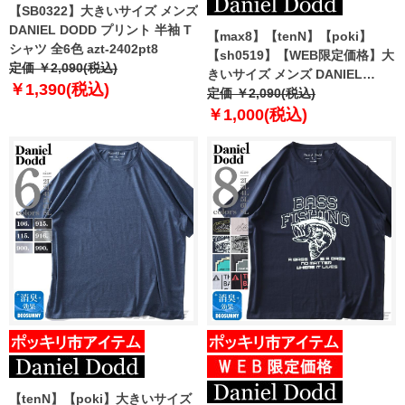
【SB0322】大きいサイズ メンズ
DANIEL DODD プリント 半袖 T
【max8】【tenN】【poki】
シャツ 全6色 azt-2402pt8
【sh0519】【WEB限定価格】大
定価 ￥2,090(税込)
きいサイズ メンズ DANIEL
￥1,390(税込)
DODD 半袖 Tシャツ 無地 半袖T
定価 ￥2,090(税込)
シャツ 10L対応 azt-009005 緊急
￥1,000(税込)
セール 【t2502】
【tenN】【poki】大きいサイズ