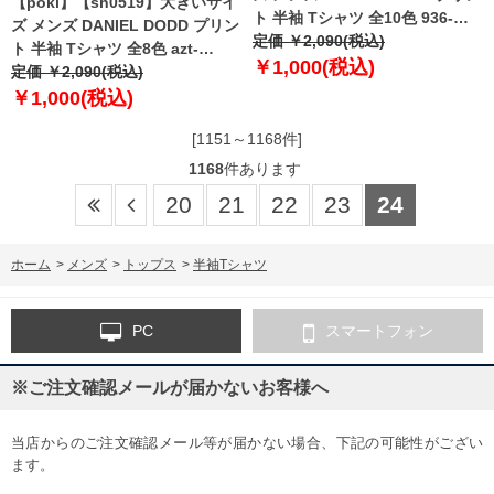
【poki】【sh0519】大きいサイ
ト 半袖 Tシャツ 全10色 936-
ズ メンズ DANIEL DODD プリン
t2202pt4
定価 ￥2,090(税込)
ト 半袖 Tシャツ 全8色 azt-
￥1,000(税込)
2202pt5
定価 ￥2,090(税込)
￥1,000(税込)
[1151～1168件]
1168
件あります
20
21
22
23
24
ホーム
>
メンズ
>
トップス
>
半袖Tシャツ
PC
スマートフォン
※ご注文確認メールが届かないお客様へ
当店からのご注文確認メール等が届かない場合、下記の可能性がござい
ます。