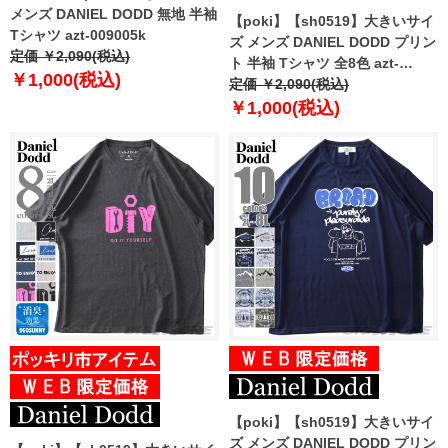
メンズ DANIEL DODD 無地 半袖
【poki】【sh0519】大きいサイ
Tシャツ azt-009005k
ズ メンズ DANIEL DODD プリン
定価 ￥2,090(税込)
ト 半袖 Tシャツ 全8色 azt-
￥1,000(税込)
2202pt4
定価 ￥2,090(税込)
￥1,000(税込)
【poki】【sh0519】大きいサイ
ズ メンズ DANIEL DODD プリン