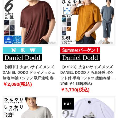
【爆割T】大きいサイズ メンズ
【ns623】大きいサイズ メンズ
DANIEL DODD ドライメッシュ
DANIEL DODD とろみ冷感 ポケ
無地 半袖 Tシャツ 吸汗速乾 春夏
ット付 半袖 Tシャツ 接触冷感 高
新作 tjt-2602dry5 【fre】
ストレッチ tkzz25-2 【fre】
定価 ￥4,389(税込)
￥2,090(税込)
￥3,730(税込)