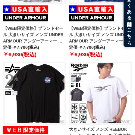
【WEB限定価格】ブランドセー
【WEB限定価格】ブランドセー
ル 大きいサイズ メンズ UNDER
ル 大きいサイズ メンズ UNDER
ARMOUR アンダーアーマー プ
ARMOUR アンダーアーマー ロ
リント 半袖 Tシャツ USA直輸入
定価 ￥7,700(税込)
ゴ プリント 半袖 Tシャツ USA直
定価 ￥7,700(税込)
um0638
輸入 um5104
￥6,930(税込)
￥6,930(税込)
大きいサイズ メンズ REEBOK