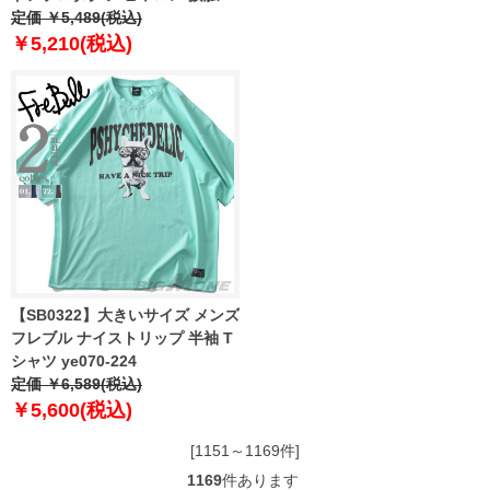
感 半袖 Tシャツ 春夏新作
定価 ￥5,489(税込)
x563ae
￥5,210(税込)
【SB0322】大きいサイズ メンズ
フレブル ナイストリップ 半袖 T
シャツ ye070-224
定価 ￥6,589(税込)
￥5,600(税込)
[1151～1169件]
1169
件あります