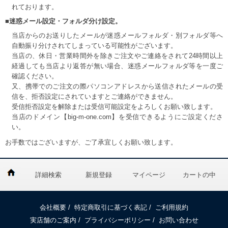
れております。
■迷惑メール設定・フォルダ分け設定。
当店からのお送りしたメールが迷惑メールフォルダ・別フォルダ等へ
自動振り分けされてしまっている可能性がございます。
当店の、休日・営業時間外を除きご注文やご連絡をされて24時間以上
経過しても当店より返答が無い場合、迷惑メールフォルダ等を一度ご
確認ください。
又、携帯でのご注文の際パソコンアドレスから送信されたメールの受
信を、拒否設定にされていますとご連絡ができません。
受信拒否設定を解除または受信可能設定をよろしくお願い致します。
当店のドメイン【big-m-one.com】を受信できるようにご設定くださ
い。
お手数ではございますが、ご了承宜しくお願い致します。
詳細検索
新規登録
マイページ
カートの中
会社概要
/
特定商取引に基づく表記
/
ご利用規約
実店舗のご案内
/
プライバシーポリシー
/
お問い合わせ