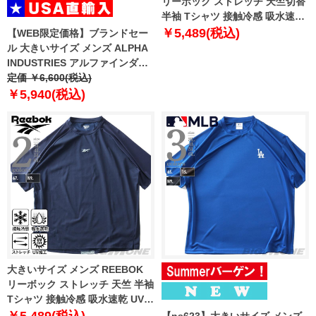
リーボック ストレッチ 天竺切替
半袖 Tシャツ 接触冷感 吸水速乾
UV加工 消臭 x5532r 【t2501】
￥5,489(税込)
【WEB限定価格】ブランドセー
ル 大きいサイズ メンズ ALPHA
INDUSTRIES アルファインダス
トリーズ プリント 半袖 Tシャツ
定価 ￥6,600(税込)
USA直輸入 uts49000g1
￥5,940(税込)
大きいサイズ メンズ REEBOK
リーボック ストレッチ 天竺 半袖
Tシャツ 接触冷感 吸水速乾 UV加
工 消臭 x5533r