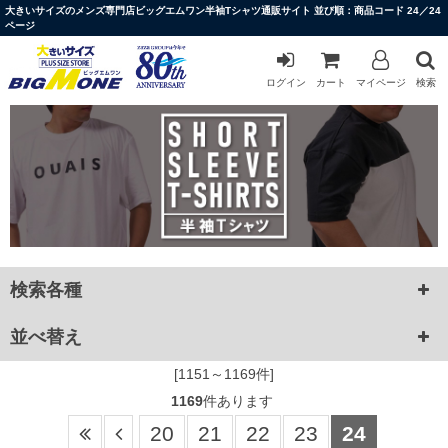
大きいサイズのメンズ専門店ビッグエムワン半袖Tシャツ通販サイト 並び順：商品コード 24／24
ページ
ログイン
カート
マイページ
検索
検索各種
並べ替え
[1151～1169件]
1169
件あります
20
21
22
23
24