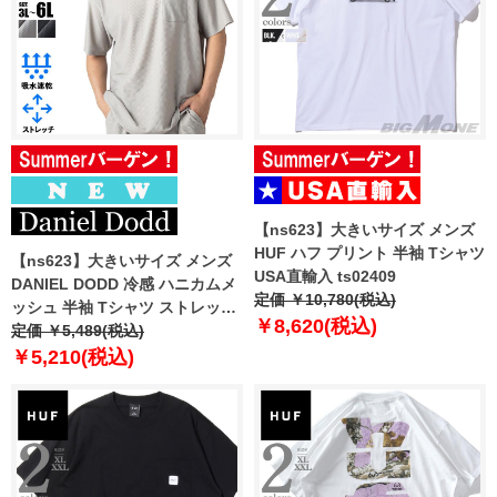
【ns623】大きいサイズ メンズ
HUF ハフ プリント 半袖 Tシャツ
【ns623】大きいサイズ メンズ
USA直輸入 ts02409
DANIEL DODD 冷感 ハニカムメ
定価 ￥10,780(税込)
ッシュ 半袖 Tシャツ ストレッチ
￥8,620(税込)
吸水速乾 UVカット クールタッチ
定価 ￥5,489(税込)
春夏新作 tkzz26-3 【fre】
￥5,210(税込)