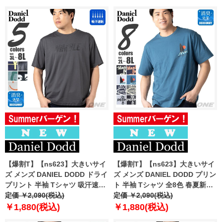
【爆割T】【ns623】大きいサイ
【爆割T】【ns623】大きいサイ
ズ メンズ DANIEL DODD ドライ
ズ メンズ DANIEL DODD プリン
プリント 半袖 Tシャツ 吸汗速乾
ト 半袖 Tシャツ 全8色 春夏新作
春夏新作 azt-2602dry2 【fre】
定価 ￥2,090(税込)
azt-2602pt3 【fre】
定価 ￥2,090(税込)
￥1,880(税込)
￥1,880(税込)