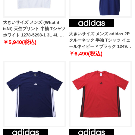
大きいサイズ メンズ (What it
isNt) 天竺プリント 半袖 Tシャツ
大きいサイズ メンズ adidas 2P
ホワイト 1278-5298-1 3L 4L 5L
クルーネック 半袖 Tシャツ イェ
6L 8L
￥5,940(税込)
ールネイビー × ブラック 1249-
3280-1 3L 4L 5L 6L 8L
￥6,490(税込)