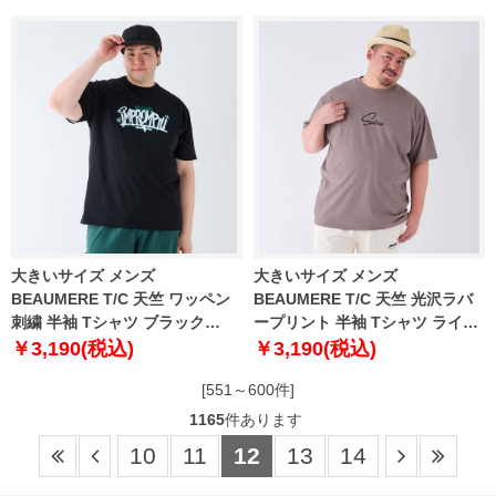
6L 8L
大きいサイズ メンズ
大きいサイズ メンズ
BEAUMERE T/C 天竺 ワッペン
BEAUMERE T/C 天竺 光沢ラバ
刺繍 半袖 Tシャツ ブラック
ープリント 半袖 Tシャツ ライト
1278-4574-2 3L 4L 5L 6L 8L
モカ 1278-4575-3 3L 4L 5L 6L
￥3,190(税込)
￥3,190(税込)
8L
[551～600件]
1165
件あります
10
11
12
13
14