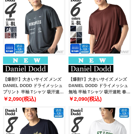
【爆割T】大きいサイズ メンズ
【爆割T】大きいサイズ メンズ
DANIEL DODD ドライメッシュ
DANIEL DODD ドライメッシュ
プリント 半袖 Tシャツ 吸汗速乾
無地 半袖 Tシャツ 吸汗速乾 春夏
春夏新作 tjt-2602dry4 【fre】
新作 tjt-2602dry5 【fre】
￥2,090(税込)
￥2,090(税込)