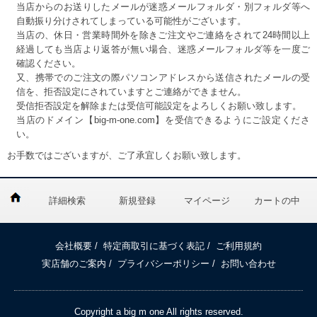
当店からのお送りしたメールが迷惑メールフォルダ・別フォルダ等へ
自動振り分けされてしまっている可能性がございます。
当店の、休日・営業時間外を除きご注文やご連絡をされて24時間以上
経過しても当店より返答が無い場合、迷惑メールフォルダ等を一度ご
確認ください。
又、携帯でのご注文の際パソコンアドレスから送信されたメールの受
信を、拒否設定にされていますとご連絡ができません。
受信拒否設定を解除または受信可能設定をよろしくお願い致します。
当店のドメイン【big-m-one.com】を受信できるようにご設定くださ
い。
お手数ではございますが、ご了承宜しくお願い致します。
詳細検索
新規登録
マイページ
カートの中
会社概要
/
特定商取引に基づく表記
/
ご利用規約
実店舗のご案内
/
プライバシーポリシー
/
お問い合わせ
Copyright a big m one All rights reserved.