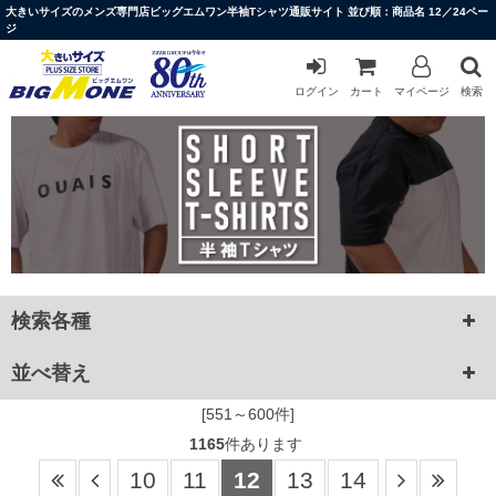
大きいサイズのメンズ専門店ビッグエムワン半袖Tシャツ通販サイト 並び順：商品名 12／24ペー
ジ
ログイン
カート
マイページ
検索
検索各種
並べ替え
[551～600件]
1165
件あります
10
11
12
13
14