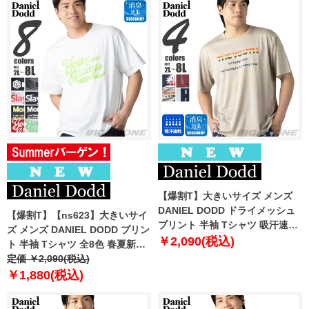
【爆割T】大きいサイズ メンズ
DANIEL DODD ドライメッシュ
【爆割T】【ns623】大きいサイ
プリント 半袖 Tシャツ 吸汗速乾
ズ メンズ DANIEL DODD プリン
春夏新作 tjt-2602dry3 【fre】
￥2,090(税込)
ト 半袖 Tシャツ 全8色 春夏新作
azt-2602pt4 【fre】
定価 ￥2,090(税込)
￥1,880(税込)