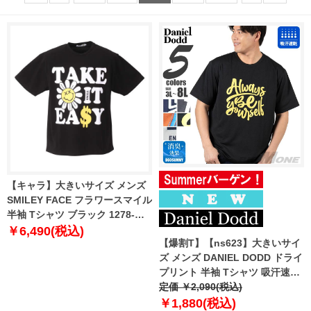
【キャラ】大きいサイズ メンズ
SMILEY FACE フラワースマイル
半袖 Tシャツ ブラック 1278-
2245-2 3L 4L 5L 6L
￥6,490(税込)
【爆割T】【ns623】大きいサイ
ズ メンズ DANIEL DODD ドライ
プリント 半袖 Tシャツ 吸汗速乾
春夏新作 azt-2602dry1 【fre】
定価 ￥2,090(税込)
￥1,880(税込)