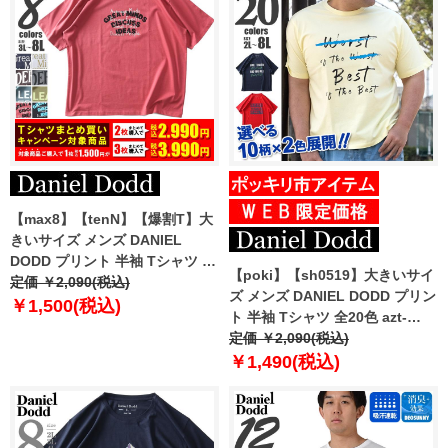
【max8】【tenN】【爆割T】大
きいサイズ メンズ DANIEL
DODD プリント 半袖 Tシャツ 全
【poki】【sh0519】大きいサイ
8色 azt-2502pt8
定価 ￥2,090(税込)
ズ メンズ DANIEL DODD プリン
￥1,500(税込)
ト 半袖 Tシャツ 全20色 azt-
2202pt1
定価 ￥2,090(税込)
￥1,490(税込)