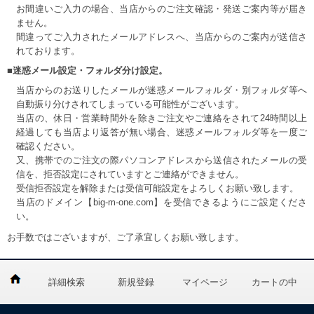
お間違いご入力の場合、当店からのご注文確認・発送ご案内等が届き
ません。
間違ってご入力されたメールアドレスへ、当店からのご案内が送信さ
れております。
■迷惑メール設定・フォルダ分け設定。
当店からのお送りしたメールが迷惑メールフォルダ・別フォルダ等へ
自動振り分けされてしまっている可能性がございます。
当店の、休日・営業時間外を除きご注文やご連絡をされて24時間以上
経過しても当店より返答が無い場合、迷惑メールフォルダ等を一度ご
確認ください。
又、携帯でのご注文の際パソコンアドレスから送信されたメールの受
信を、拒否設定にされていますとご連絡ができません。
受信拒否設定を解除または受信可能設定をよろしくお願い致します。
当店のドメイン【big-m-one.com】を受信できるようにご設定くださ
い。
お手数ではございますが、ご了承宜しくお願い致します。
詳細検索
新規登録
マイページ
カートの中