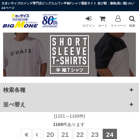
大きいサイズのメンズ専門店ビッグエムワン半袖Tシャツ通販サイト 並び順：価格(高い順) 24／
24ページ
ログイン
カート
マイページ
検索
検索各種
並べ替え
[1151～1169件]
1169
件あります
20
21
22
23
24