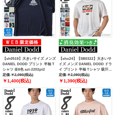
【sh0519】大きいサイズ メンズ
【sho24】【SB0322】大きいサ
DANIEL DODD プリント 半袖 T
イズ メンズ DANIEL DODD ドラ
シャツ 全8色 azt-2202pt2
イ プリント 半袖 Tシャツ 吸汗速
定価 ￥2,090(税込)
乾 azt-2402dry
定価 ￥2,090(税込)
￥1,400(税込)
￥1,390(税込)