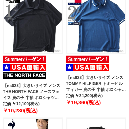
【ns623】大きいサイズ メンズ
TOMMY HILFIGER トミーヒル
【ns623】大きいサイズ メンズ
フィガー 鹿の子 半袖 ポロシャツ
THE NORTH FACE ノースフェ
USA直輸入 mw0mw42769
定価 ￥24,200(税込)
イス 鹿の子 半袖 ポロシャツ
￥19,360(税込)
ESS RG POLO USA直輸入
定価 ￥12,100(税込)
nf0a8c1p-jk3
￥10,280(税込)