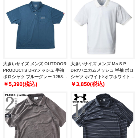
大きいサイズ メンズ OUTDOOR
大きいサイズ メンズ Mc.S.P
PRODUCTS DRYメッシュ 半袖
DRYハニカムメッシュ 半袖 ポロ
ポロシャツ ブルーグレー 1258-
シャツ ホワイト×オフホワイト
6217-3 3L 4L 5L 6L 7L 8L
1258-6295-1 3L 4L 5L 6L 8L
￥5,390(税込)
￥3,850(税込)
10L