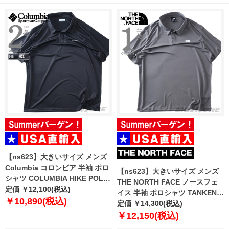
【ns623】大きいサイズ メンズ
Columbia コロンビア 半袖 ポロ
【ns623】大きいサイズ メンズ
シャツ COLUMBIA HIKE POLO
THE NORTH FACE ノースフェ
USA直輸入 1990401
定価 ￥12,100(税込)
イス 半袖 ポロシャツ TANKEN
￥10,890(税込)
POLO USA直輸入 nf0a2waz-
定価 ￥14,300(税込)
0uz
￥12,150(税込)