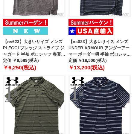
【ns623】大きいサイズ メンズ
【ns623】大きいサイズ メンズ
PLEGGI プレッジ ストライプ ジ
UNDER ARMOUR アンダーアー
ャガード 半袖 ポロシャツ 春夏新
マー ボーダー柄 半袖 ポロシャツ
作 66-48237-2
定価 ￥6,589(税込)
USA直輸入 6010980-001
定価 ￥16,500(税込)
￥6,250(税込)
￥13,200(税込)