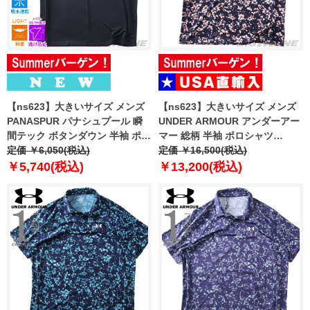
【ns623】大きいサイズ メンズ
【ns623】大きいサイズ メンズ
PANASPUR パナシュプール 瞬
UNDER ARMOUR アンダーアー
間テック ボタンダウン 半袖 ポロ
マー 総柄 半袖 ポロシャツ
シャツ 軽量 ドライタッチ 春夏新
定価 ￥6,050(税込)
MATCHPLAY PRINTED POLO
定価 ￥16,500(税込)
作 6403-731z
USA直輸入 6009800-410
￥5,740(税込)
￥13,200(税込)