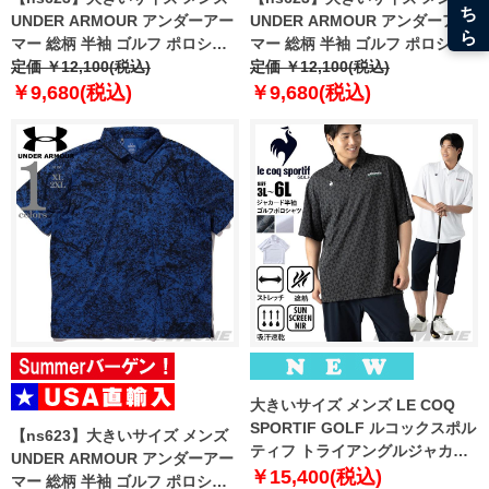
UNDER ARMOUR アンダーアー
UNDER ARMOUR アンダーアー
マー 総柄 半袖 ゴルフ ポロシャ
マー 総柄 半袖 ゴルフ ポロシャ
ツ USA直輸入 um0993-1139
定価 ￥12,100(税込)
ツ USA直輸入 um0994-190
定価 ￥12,100(税込)
￥9,680(税込)
￥9,680(税込)
大きいサイズ メンズ LE COQ
SPORTIF GOLF ルコックスポル
【ns623】大きいサイズ メンズ
ティフ トライアングルジャカー
UNDER ARMOUR アンダーアー
ド 半袖 ゴルフ ポロシャツ スト
￥15,400(税込)
マー 総柄 半袖 ゴルフ ポロシャ