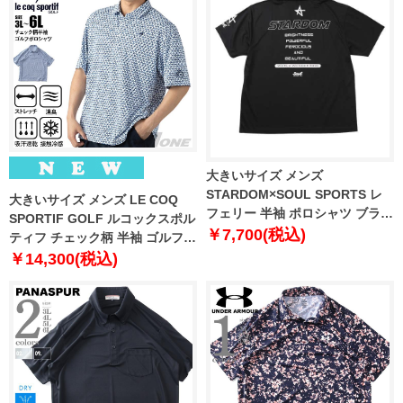
大きいサイズ メンズ
STARDOM×SOUL SPORTS レ
大きいサイズ メンズ LE COQ
フェリー 半袖 ポロシャツ ブラッ
SPORTIF GOLF ルコックスポル
ク 1278-6593-1 3L 4L 5L 6L
￥7,700(税込)
ティフ チェック柄 半袖 ゴルフ
ポロシャツ ストレッチ 消臭 接触
￥14,300(税込)
冷感 吸汗速乾 UVカット 春夏新
作 lg6shsb6m 【fre】