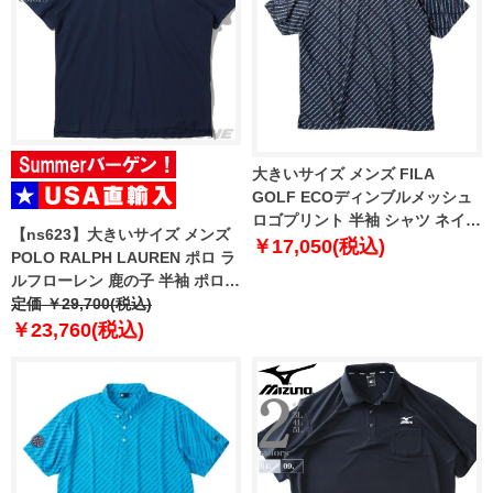
大きいサイズ メンズ FILA
GOLF ECOディンブルメッシュ
ロゴプリント 半袖 シャツ ネイビ
【ns623】大きいサイズ メンズ
ー 1278-6241-1 3L 4L 5L 6L
￥17,050(税込)
POLO RALPH LAUREN ポロ ラ
ルフローレン 鹿の子 半袖 ポロシ
ャツ USA直輸入 710p04982-001
定価 ￥29,700(税込)
￥23,760(税込)