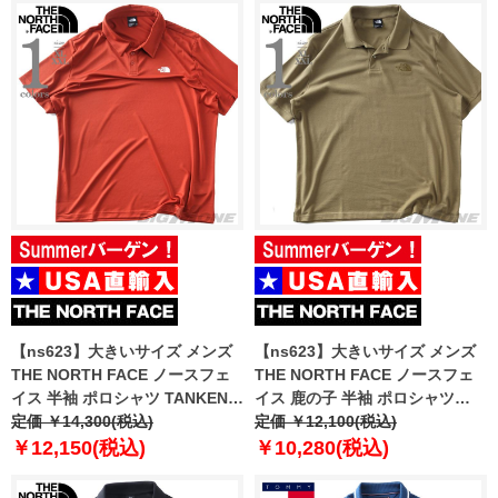
【ns623】大きいサイズ メンズ
【ns623】大きいサイズ メンズ
THE NORTH FACE ノースフェ
THE NORTH FACE ノースフェ
イス 半袖 ポロシャツ TANKEN
イス 鹿の子 半袖 ポロシャツ
POLO USA直輸入 nf0a2waz-g6i
定価 ￥14,300(税込)
ESS RG POLO USA直輸入
定価 ￥12,100(税込)
nf0a8c1p-2el
￥12,150(税込)
￥10,280(税込)