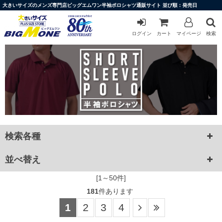
大きいサイズのメンズ専門店ビッグエムワン半袖ポロシャツ通販サイト 並び順：発売日
ログイン
カート
マイページ
検索
検索各種
並べ替え
[1～50件]
181
件あります
1
2
3
4