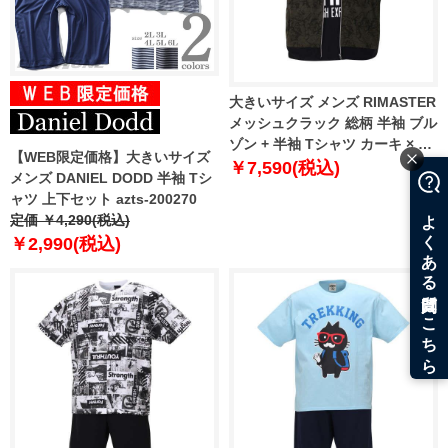
大きいサイズ メンズ RIMASTER
メッシュクラック 総柄 半袖 ブル
ゾン + 半袖 Tシャツ カーキ × ブ
【WEB限定価格】大きいサイズ
ラック 1258-0252-2 3L 4L 5L
￥7,590(税込)
メンズ DANIEL DODD 半袖 Tシ
6L 8L
ャツ 上下セット azts-200270
定価 ￥4,290(税込)
￥2,990(税込)