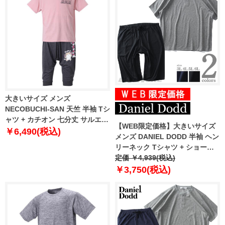
大きいサイズ メンズ
NECOBUCHI-SAN 天竺 半袖 Tシ
ャツ + カチオン 七分丈 サルエル
【WEB限定価格】大きいサイズ
パンツ ピンク × ブラック杢
￥6,490(税込)
メンズ DANIEL DODD 半袖 ヘン
1258-1272-1 3L 4L 5L 6L
リーネック Tシャツ + ショーツ
上下セット azts-210201
定価 ￥4,939(税込)
￥3,750(税込)