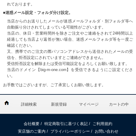
れております。
■迷惑メール設定・フォルダ分け設定。
当店からのお送りしたメールが迷惑メールフォルダ・別フォルダ等へ
自動振り分けされてしまっている可能性がございます。
当店の、休日・営業時間外を除きご注文やご連絡をされて24時間以上
経過しても当店より返答が無い場合、迷惑メールフォルダ等を一度ご
確認ください。
又、携帯でのご注文の際パソコンアドレスから送信されたメールの受
信を、拒否設定にされていますとご連絡ができません。
受信拒否設定を解除または受信可能設定をよろしくお願い致します。
当店のドメイン【big-m-one.com】を受信できるようにご設定くださ
い。
お手数ではございますが、ご了承宜しくお願い致します。
詳細検索
新規登録
マイページ
カートの中
会社概要
/
特定商取引に基づく表記
/
ご利用規約
実店舗のご案内
/
プライバシーポリシー
/
お問い合わせ