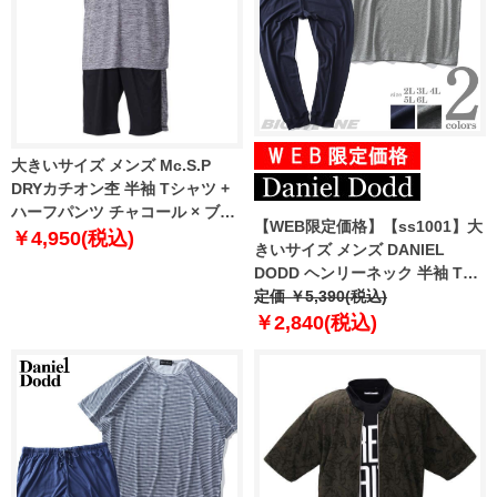
大きいサイズ メンズ Mc.S.P
DRYカチオン杢 半袖 Tシャツ +
ハーフパンツ チャコール × ブラ
【WEB限定価格】【ss1001】大
ック 1256-1210-2 3L 4L 5L 6L
￥4,950(税込)
きいサイズ メンズ DANIEL
8L
DODD ヘンリーネック 半袖 Tシ
ャツ 上下セット azts-219001
定価 ￥5,390(税込)
￥2,840(税込)