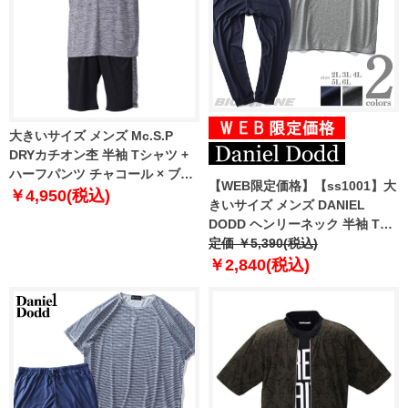
大きいサイズ メンズ Mc.S.P
DRYカチオン杢 半袖 Tシャツ +
ハーフパンツ チャコール × ブラ
【WEB限定価格】【ss1001】大
ック 1256-1210-2 3L 4L 5L 6L
￥4,950(税込)
きいサイズ メンズ DANIEL
8L
DODD ヘンリーネック 半袖 Tシ
ャツ 上下セット azts-219001
定価 ￥5,390(税込)
￥2,840(税込)