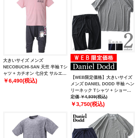
大きいサイズ メンズ
NECOBUCHI-SAN 天竺 半袖 Tシ
ャツ + カチオン 七分丈 サルエル
【WEB限定価格】大きいサイズ
パンツ ピンク × ブラック杢
￥6,490(税込)
メンズ DANIEL DODD 半袖 ヘン
1258-1272-1 3L 4L 5L 6L
リーネック Tシャツ + ショーツ
上下セット azts-210201
定価 ￥4,939(税込)
￥3,750(税込)