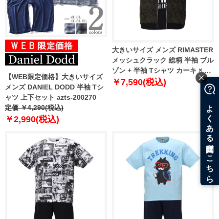
大きいサイズ メンズ RIMASTER
メッシュクラック 総柄 半袖 ブル
ゾン + 半袖 Tシャツ カーキ × ブ
【WEB限定価格】大きいサイズ
ラック 1258-0252-2 3L 4L 5L
￥7,590(税込)
メンズ DANIEL DODD 半袖 Tシ
6L 8L
ャツ 上下セット azts-200270
定価 ￥4,290(税込)
￥2,990(税込)