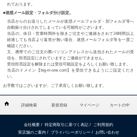
れております。
■迷惑メール設定・フォルダ分け設定。
当店からのお送りしたメールが迷惑メールフォルダ・別フォルダ等へ
自動振り分けされてしまっている可能性がございます。
当店の、休日・営業時間外を除きご注文やご連絡をされて24時間以上
経過しても当店より返答が無い場合、迷惑メールフォルダ等を一度ご
確認ください。
又、携帯でのご注文の際パソコンアドレスから送信されたメールの受
信を、拒否設定にされていますとご連絡ができません。
受信拒否設定を解除または受信可能設定をよろしくお願い致します。
当店のドメイン【big-m-one.com】を受信できるようにご設定くださ
い。
お手数ではございますが、ご了承宜しくお願い致します。
詳細検索
新規登録
マイページ
カートの中
会社概要
/
特定商取引に基づく表記
/
ご利用規約
実店舗のご案内
/
プライバシーポリシー
/
お問い合わせ