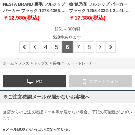
NESTA BRAND 裏毛 フルジップ
娘 穂乃花 フルジップ パーカー
パーカー ブラック 1278-4366-2
ブラック 1258-4332-1 3L 4L 5L
3L 4L 5L 6L 8L
6L
￥12,980(税込)
￥17,380(税込)
[251～300件]
528
件あります
4
5
6
7
8
ホーム
>
メンズ
>
トップス
>
長袖パーカー・トレーナー
PC
スマートフォン
※ご注文確認メールが届かないお客様へ
当店からのご注文確認メール等が届かない場合、下記の可能性がござい
ます。
■メールBOXがいっぱいになっている。