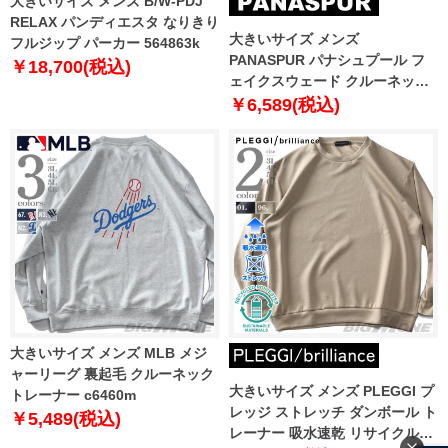
大きいサイズ メンズ B/W-PDJ
RELAX パンディエスタ なりきり
大きいサイズ メンズ
フルジップ パーカー 564863k
PANASPUR パナシュプール フ
￥18,700(税込)
ェイクスウェード クルーネック
トレーナー 4401-724z
￥6,589(税込)
大きいサイズ メンズ MLB メジ
ャーリーグ 裏起毛 クルーネック
大きいサイズ メンズ PLEGGI プ
トレーナー c6460m
レッジ ストレッチ ダンボール ト
￥5,489(税込)
レーナー 吸水速乾 リサイクルポ