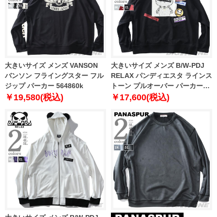
大きいサイズ メンズ VANSON
大きいサイズ メンズ B/W-PDJ
バンソン フライングスター フル
RELAX パンディエスタ ラインス
ジップ パーカー 564860k
トーン プルオーバー パーカー
564862k
￥19,580(税込)
￥17,600(税込)