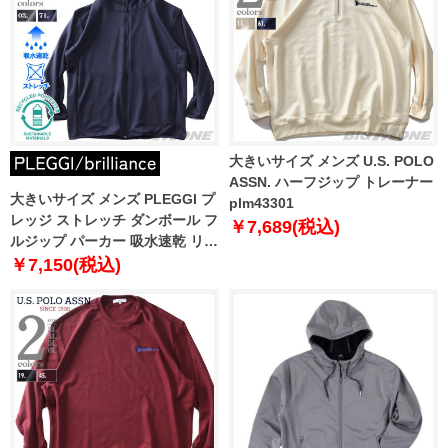
大きいサイズ メンズ U.S. POLO
ASSN. ハーフジップ トレーナー
大きいサイズ メンズ PLEGGI プ
plm43301
レッジ ストレッチ ダンボール フ
￥7,689(税込)
ルジップ パーカー 吸水速乾 リサ
イクルポリエステル使用 64-
￥7,150(税込)
77196-2