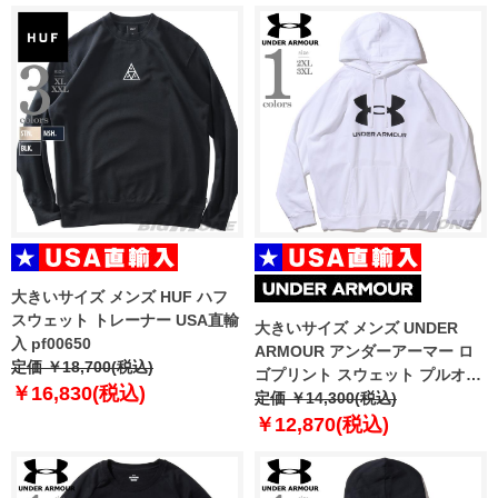
大きいサイズ メンズ HUF ハフ
スウェット トレーナー USA直輸
大きいサイズ メンズ UNDER
入 pf00650
ARMOUR アンダーアーマー ロ
定価 ￥18,700(税込)
ゴプリント スウェット プルオー
￥16,830(税込)
バー パーカー USA直輸入
定価 ￥14,300(税込)
1379758-100
￥12,870(税込)