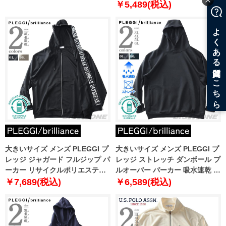
リエステル使用 64-77677-2
￥5,489(税込)
大きいサイズ メンズ PLEGGI プ
大きいサイズ メンズ PLEGGI プ
レッジ ジャガード フルジップ パ
レッジ ストレッチ ダンボール プ
ーカー リサイクルポリエステル
ルオーバー パーカー 吸水速乾 リ
使用 64-11572-2
サイクルポリエステル使用 64-
￥7,689(税込)
￥6,589(税込)
77189-2