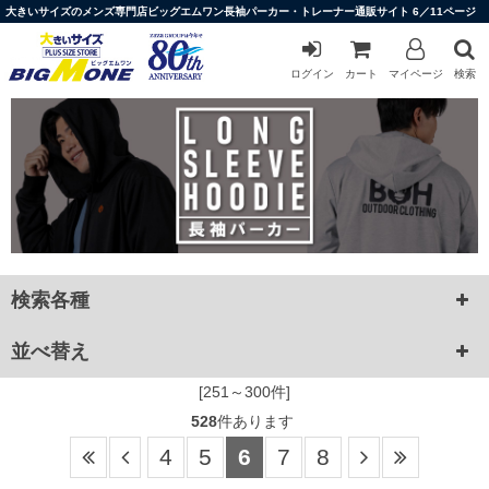
大きいサイズのメンズ専門店ビッグエムワン長袖パーカー・トレーナー通販サイト 6／11ページ
ログイン
カート
マイページ
検索
検索各種
並べ替え
[251～300件]
528
件あります
4
5
6
7
8