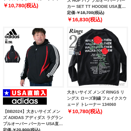
ズ HUF ハフ プルオーバー パー
1278-4382-2 3L 4L 5L 6L 8L
￥10,780(税込)
カー SET TT HOODIE USA直輸
入 pf00572
定価 ￥18,700(税込)
￥16,830(税込)
大きいサイズ メンズ RINGS リ
ングス ローズ刺繍 フェイクスウ
ェード トレーナー 134060
￥10,780(税込)
【BB2024】大きいサイズ メン
ズ ADIDAS アディダス ラグラン
プルオーバー パーカー USA直輸
入 ix9644
定価 ￥20,900(税込)