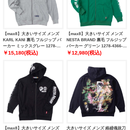
【max8】大きいサイズ メンズ
【max8】大きいサイズ メンズ
KARL KANI 裏毛 フルジップ パ
NESTA BRAND 裏毛 フルジップ
ーカー ミックスグレー 1278-
パーカー グリーン 1278-4366-1
4611-1 3L 4L 5L 6L 8L
3L 4L 5L 6L 8L
￥15,180(税込)
￥12,980(税込)
【max8】大きいサイズ メンズ
大きいサイズ メンズ 絡繰魂抜刀