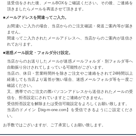
送受信をされた後、メールBOXをご確認ください。その後、ご連絡を
頂きましたらメールを再送させて頂きます。
■メールアドレスを間違ってご入力。
お間違いご入力の場合、当店からのご注文確認・発送ご案内等が届き
ません。
間違ってご入力されたメールアドレスへ、当店からのご案内が送信さ
れております。
■迷惑メール設定・フォルダ分け設定。
当店からのお送りしたメールが迷惑メールフォルダ・別フォルダ等へ
自動振り分けされてしまっている可能性がございます。
当店の、休日・営業時間外を除きご注文やご連絡をされて24時間以上
経過しても当店より返答が無い場合、迷惑メールフォルダ等を一度ご
確認ください。
又、携帯でのご注文の際パソコンアドレスから送信されたメールの受
信を、拒否設定にされていますとご連絡ができません。
受信拒否設定を解除または受信可能設定をよろしくお願い致します。
当店のドメイン【big-m-one.com】を受信できるようにご設定くださ
い。
お手数ではございますが、ご了承宜しくお願い致します。