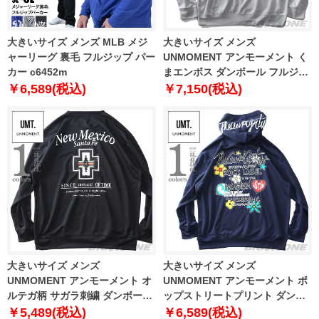
大きいサイズ メンズ MLB メジ
大きいサイズ メンズ
ャーリーグ 裏毛 フルジップ パー
UNMOMENT アンモーメント く
カー c6452m
まエンボス ダンボール フルジッ
プ パーカー 12439517
￥6,589(税込)
￥7,150(税込)
大きいサイズ メンズ
大きいサイズ メンズ
UNMOMENT アンモーメント オ
UNMOMENT アンモーメント ポ
ルテガ柄 サガラ刺繍 ダンボール
ップストリートプリント ダンボ
トレーナー 12439513
ール プルオーバー パーカー
￥5,489(税込)
￥6,589(税込)