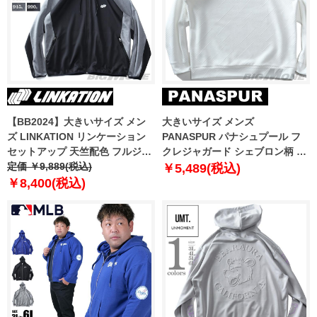
【BB2024】大きいサイズ メン
大きいサイズ メンズ
ズ LINKATION リンケーション
PANASPUR パナシュプール フ
セットアップ 天竺配色 フルジッ
クレジャガード シェブロン柄 ク
プ パーカー アスレジャー スポー
定価 ￥9,889(税込)
ルーネック トレーナー 4731-
￥5,489(税込)
ツウェア lk-cj240408
373z
￥8,400(税込)