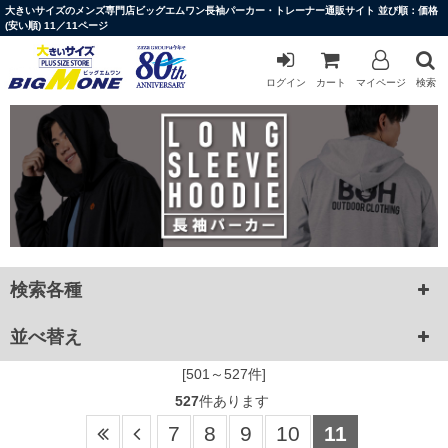
大きいサイズのメンズ専門店ビッグエムワン長袖パーカー・トレーナー通販サイト 並び順：価格
(安い順) 11／11ページ
ログイン
カート
マイページ
検索
検索各種
並べ替え
[501～527件]
527
件あります
7
8
9
10
11