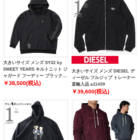
大きいサイズ メンズ SY32 by
SWEET YEARS キルトニット ジ
大きいサイズ メンズ DIESEL デ
ャガード フーディー ブラック
ィーゼル フルジップ トレーナー
1278-5608-2 3L 4L 5L 6L
￥38,500(税込)
直輸入品 a11439
￥39,600(税込)