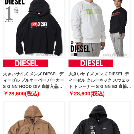
大きいサイズ メンズ DIESEL デ
大きいサイズ メンズ DIESEL デ
ィーゼル プルオーバー パーカー
ィーゼル クルーネック スウェッ
S-GINN-HOOD-DIV 直輸入品
ト トレーナー S-GINN-E3 直輸入
a03757
品 a06490-0grac
￥28,600(税込)
￥28,600(税込)