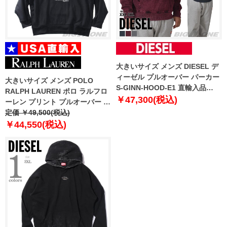
大きいサイズ メンズ DIESEL デ
ィーゼル プルオーバー パーカー
大きいサイズ メンズ POLO
S-GINN-HOOD-E1 直輸入品
RALPH LAUREN ポロ ラルフロ
a06520-0hfaz
￥47,300(税込)
ーレン プリント プルオーバー パ
ーカー USA直輸入 710981802-
定価 ￥49,500(税込)
001
￥44,550(税込)