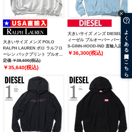
大きいサイズ メンズ DIESEL デ
ィーゼル プルオーバー パーカー
大きいサイズ メンズ POLO
S-GINN-HOOD-IND 直輸入品
RALPH LAUREN ポロ ラルフロ
a03744-0ajih
￥36,300(税込)
ーレン バックプリント プルオー
バー パーカー POLO BEAR USA
定価 ￥39,600(税込)
直輸入 710p05917-001
￥35,640(税込)