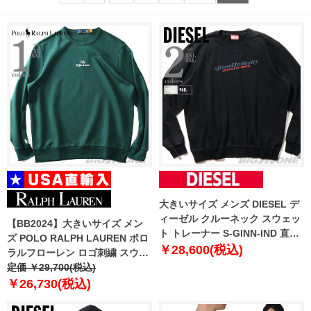
大きいサイズ メンズ DIESEL デ
ィーゼル クルーネック スウェッ
【BB2024】大きいサイズ メン
ト トレーナー S-GINN-IND 直輸
ズ POLO RALPH LAUREN ポロ
入品 a03743-0ajih
￥28,600(税込)
ラルフローレン ロゴ刺繍 スウェ
ット トレーナー USA直輸入
定価 ￥29,700(税込)
710941833-009
￥26,730(税込)