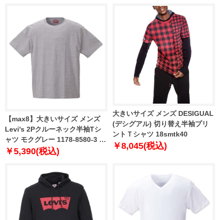
大きいサイズ メンズ DESIGUAL
【max8】大きいサイズ メンズ
(デシグアル) 切り替え半袖プリ
Levi's 2Pクルーネック半袖Tシ
ントＴシャツ 18smtk40
ャツ モクグレー 1178-8580-3 2L
￥8,045(税込)
3L 4L 5L 6L 8L
￥5,390(税込)