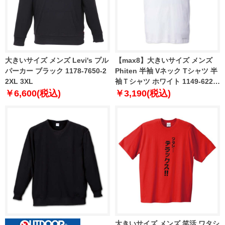
大きいサイズ メンズ Levi's プル
【max8】大きいサイズ メンズ
パーカー ブラック 1178-7650-2
Phiten 半袖 Vネック Tシャツ 半
2XL 3XL
袖Ｔシャツ ホワイト 1149-6220-
1 3L 4L 5L 6L 8L
￥6,600(税込)
￥3,190(税込)
大きいサイズ メンズ 笑活 ワタシ