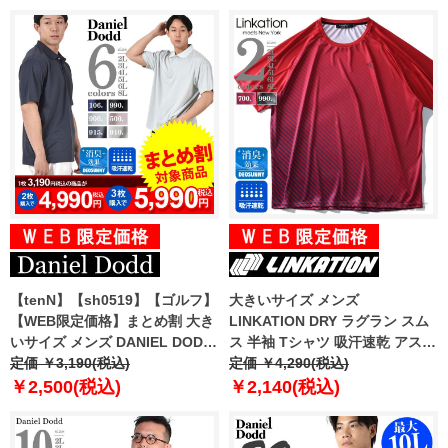
【tenN】【sh0519】【ゴルフ】
大きいサイズ メンズ
【WEB限定価格】まとめ割 大き
LINKATION DRY ラグラン スム
いサイズ メンズ DANIEL DODD
ス 半袖 Tシャツ 吸汗速乾 アスレ
無地 半袖 スポーツ ポロシャツ
定価 ￥3,190(税込)
ジャー スポーツウェア la-
定価 ￥4,290(税込)
吸汗速乾 azpr-009008
t190294
￥2,500(税込)
￥2,140(税込)