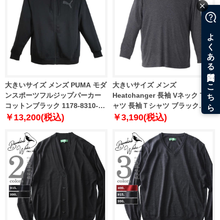
大きいサイズ メンズ PUMA モダ
大きいサイズ メンズ
ンスポーツフルジップパーカー
Heatchanger 長袖 Vネック Tシ
コットンブラック 1178-8310-2
ャツ 長袖Ｔシャツ ブラック
2XL 3XL 4XL 5XL
1149-8320-2 3L 4L 5L 6L 8L
￥13,200(税込)
￥3,190(税込)