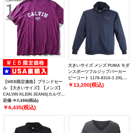
大きいサイズ メンズ PUMA モダ
ンスポーツフルジップパーカー
ピーコート 1178-8310-1 2XL
【WEB限定価格】ブランドセー
3XL 4XL 5XL
￥13,200(税込)
ル 【大きいサイズ】【メンズ】
CALVIN KLEIN JEANS(カルヴァ
ンクラインジーンズ) デザイン半
定価 ￥7,150(税込)
袖Tシャツ【USA直輸入】
￥6,435(税込)
41t7156