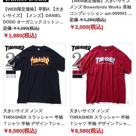
【WEB限定価格】大きいサイズ
メンズ Bowerbirds Works 長袖
【WEB限定価格】早割A 【大き
コンプレッション azt-009001 緊
いサイズ】【メンズ】DANIEL
急セール
定価 ￥4,290(税込)
DODD オーガニックコットン無
￥2,000(税込)
地プルパーカー azsw-009003
定価 ￥4,290(税込)
￥1,980(税込)
大きいサイズ メンズ
大きいサイズ メンズ
THRASHER スラッシャー 半袖
THRASHER スラッシャー 半袖
Ｔシャツ 半袖 デザイン Tシャツ
Ｔシャツ 半袖 デザイン Tシャツ
USA 直輸入 311019
USA 直輸入 311172
￥8,580(税込)
￥8,580(税込)