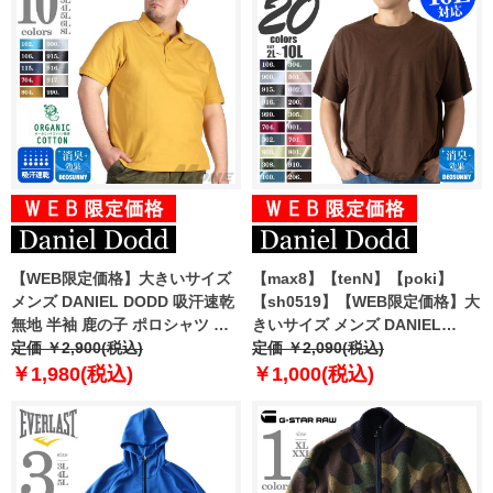
【WEB限定価格】大きいサイズ
【max8】【tenN】【poki】
メンズ DANIEL DODD 吸汗速乾
【sh0519】【WEB限定価格】大
無地 半袖 鹿の子 ポロシャツ オ
きいサイズ メンズ DANIEL
ーガニック 消臭機能付 azpr-
定価 ￥2,900(税込)
DODD 半袖 Tシャツ 無地 半袖T
定価 ￥2,090(税込)
009006
シャツ 10L対応 azt-009005 緊急
￥1,980(税込)
￥1,000(税込)
セール 【t2502】