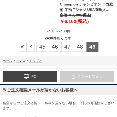
Champion チャンピオン ロゴ総
柄 半袖 Tシャツ USA直輸入
t5747p
定価 ￥7,700(税込)
￥6,160(税込)
[2401～2430件]
2430
件あります
45
46
47
48
49
ホーム
>
メンズ
>
トップス
PC
スマートフォン
※ご注文確認メールが届かないお客様へ
当店からのご注文確認メール等が届かない場合、下記の可能性がござい
ます。