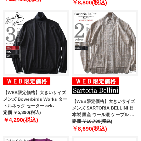
￥8,800(税込)
【WEB限定価格】大きいサイズ
メンズ Bowerbirds Works ター
【WEB限定価格】大きいサイズ
トルネック セーター azk-
メンズ SARTORIA BELLINI 日
180550
定価 ￥5,390(税込)
本製 国産 ウール混 ケーブル ボ
￥4,290(税込)
タン ハイネック カーディガン ニ
定価 ￥10,780(税込)
ット made in japan 82102602
￥8,690(税込)