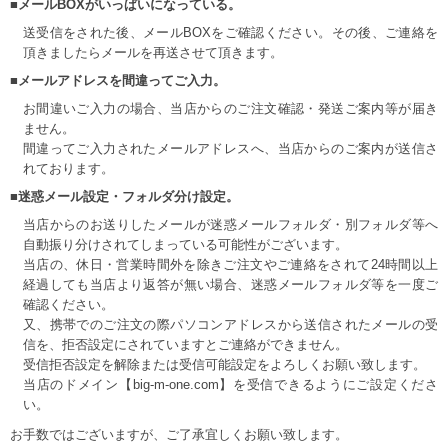
■メールBOXがいっぱいになっている。
送受信をされた後、メールBOXをご確認ください。その後、ご連絡を
頂きましたらメールを再送させて頂きます。
■メールアドレスを間違ってご入力。
お間違いご入力の場合、当店からのご注文確認・発送ご案内等が届き
ません。
間違ってご入力されたメールアドレスへ、当店からのご案内が送信さ
れております。
■迷惑メール設定・フォルダ分け設定。
当店からのお送りしたメールが迷惑メールフォルダ・別フォルダ等へ
自動振り分けされてしまっている可能性がございます。
当店の、休日・営業時間外を除きご注文やご連絡をされて24時間以上
経過しても当店より返答が無い場合、迷惑メールフォルダ等を一度ご
確認ください。
又、携帯でのご注文の際パソコンアドレスから送信されたメールの受
信を、拒否設定にされていますとご連絡ができません。
受信拒否設定を解除または受信可能設定をよろしくお願い致します。
当店のドメイン【big-m-one.com】を受信できるようにご設定くださ
い。
お手数ではございますが、ご了承宜しくお願い致します。