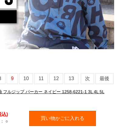
8
9
10
11
12
13
次
最後
ップ パーカー ネイビー 1258-6221-1 3L 4L 5L
税込)
買い物かごに入れる
：
○