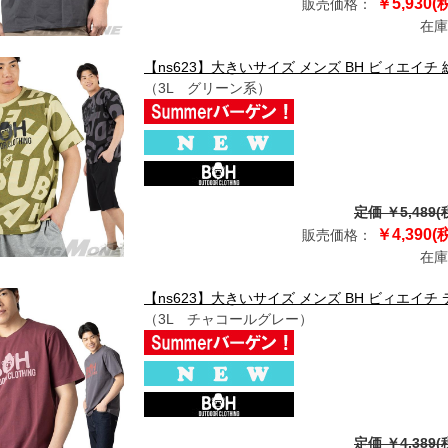
￥5,930(
販売価格：
在庫
【ns623】大きいサイズ メンズ BH ビィエイチ 総柄
（3L グリーン系）
定価 ￥5,489(
￥4,390(
販売価格：
在庫
【ns623】大きいサイズ メンズ BH ビィエイチ デカ
（3L チャコールグレー）
定価 ￥4,389(