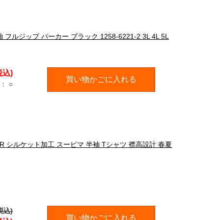
ップ パーカー ブラック 1258-6221-2 3L 4L 5L
税込)
買い物かごに入れる
：
○
TER シルケット加工 スーピマ 半袖 Tシャツ 襟高設計 春夏
税込)
買い物かごに入れる