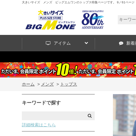
大きいサイズ メンズ ビッグエムワンのトップス特集ページです。 9／61ページ
アイテム
新着
ホーム
>
メンズ
>
トップス
キーワードで探す
詳細検索はこちら