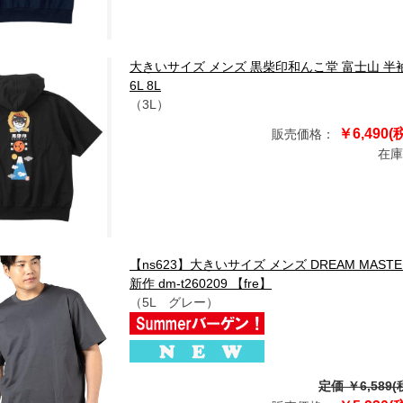
大きいサイズ メンズ 黒柴印和んこ堂 富士山 半袖 フルジ
6L 8L
（3L）
￥6,490(
販売価格：
在庫
【ns623】大きいサイズ メンズ DREAM MAS
新作 dm-t260209 【fre】
（5L グレー）
定価 ￥6,589(