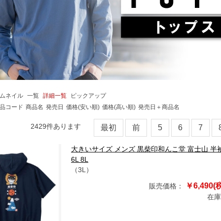
ムネイル
一覧
詳細一覧
ピックアップ
品コード
商品名
発売日
価格(安い順)
価格(高い順)
発売日＋商品名
2429
件あります
最初
前
5
6
7
大きいサイズ メンズ 黒柴印和んこ堂 富士山 半袖 フルジ
6L 8L
（3L）
￥6,490(
販売価格：
在庫