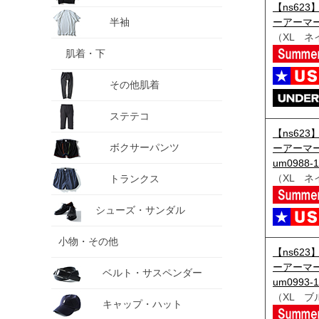
【ns623
半袖
ーアーマー
（XL ネ
肌着・下
その他肌着
ステテコ
【ns623
ボクサーパンツ
ーアーマー
um0988-1
（XL ネ
トランクス
シューズ・サンダル
小物・その他
【ns623
ーアーマー
ベルト・サスペンダー
um0993-1
（XL ブ
キャップ・ハット