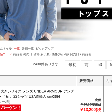
ムネイル
一覧
詳細一覧
ピックアップ
品コード
商品名
発売日
価格(安い順)
価格(高い順)
発売日＋商品名
2430
件あります
最初
前
53
販売価格
キ
】大きいサイズ メンズ UNDER ARMOUR アンダ
 半袖 ポロシャツ USA直輸入 um0956
定価
レー柄）
￥16,500(税込)
￥13,200(税