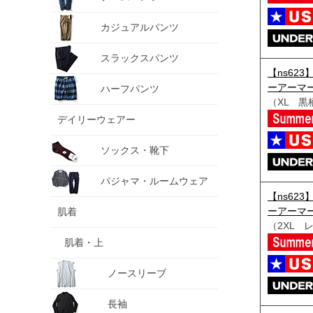
カジュアルパンツ
スラックスパンツ
【ns623
ーアーマー
ハーフパンツ
（XL 黒
デイリーウェアー
ソックス・靴下
パジャマ・ルームウェア
【ns623
ーアーマー
肌着
（2XL 
肌着・上
ノースリーブ
長袖