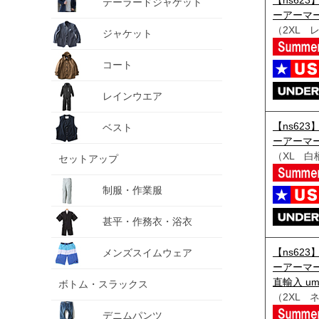
【ns623
テーラードジャケット
ーアーマー
（2XL 
ジャケット
コート
レインウエア
【ns623
ベスト
ーアーマー
（XL 白
セットアップ
制服・作業服
甚平・作務衣・浴衣
【ns623
メンズスイムウェア
ーアーマー 
直輸入 um
ボトム・スラックス
（2XL 
デニムパンツ