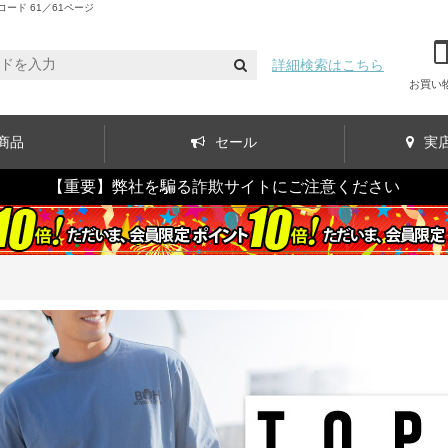
ド 61／61ページ
詳細検索はこちら
お買い
商品
セール
実
【重要】弊社を騙る詐欺サイトにご注意ください