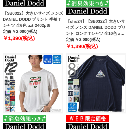
【SB0322】大きいサイズ メンズ
DANIEL DODD プリント 半袖 T
【sho24】【SB0322】大きいサ
シャツ 全6色 azt-2402pt8
イズ メンズ DANIEL DODD プリ
定価 ￥2,090(税込)
ント ロング Tシャツ 全10色 azt-
￥1,390(税込)
2401pt1
定価 ￥2,090(税込)
￥1,390(税込)