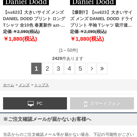
【ns623】大きいサイズ メンズ
【爆割T】【ns623】大きいサイ
DANIEL DODD プリント ロング
ズ メンズ DANIEL DODD ドライ
Tシャツ 全10色 春夏新作 azt-
プリント 半袖 Tシャツ 吸汗速乾
2601pt1 【fre】
定価 ￥2,090(税込)
春夏新作 azt-2602dry1 【fre】
定価 ￥2,090(税込)
￥1,880(税込)
￥1,880(税込)
[1～50件]
2429
件あります
1
2
3
4
5
ホーム
>
メンズ
>
トップス
PC
スマートフォン
※ご注文確認メールが届かないお客様へ
当店からのご注文確認メール等が届かない場合、下記の可能性がござい