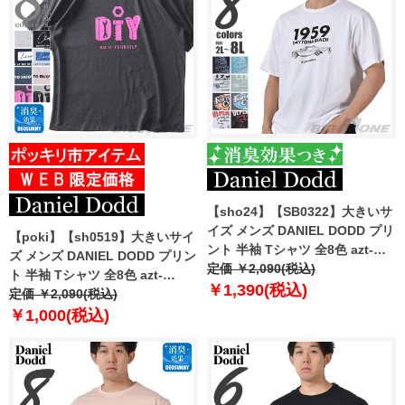
【sho24】【SB0322】大きいサ
イズ メンズ DANIEL DODD プリ
【poki】【sh0519】大きいサイ
ント 半袖 Tシャツ 全8色 azt-
ズ メンズ DANIEL DODD プリン
2402pt1
定価 ￥2,090(税込)
ト 半袖 Tシャツ 全8色 azt-
￥1,390(税込)
2202pt5
定価 ￥2,090(税込)
￥1,000(税込)