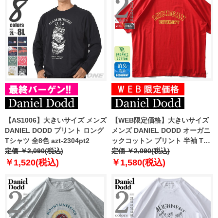
【AS1006】大きいサイズ メンズ
【WEB限定価格】大きいサイズ
DANIEL DODD プリント ロング
メンズ DANIEL DODD オーガニ
Tシャツ 全8色 azt-2304pt2
ックコットン プリント 半袖 Tシ
定価 ￥2,090(税込)
ャツ MICHIGAN azt-210219
定価 ￥2,090(税込)
￥1,520(税込)
￥1,580(税込)