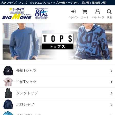
大きいサイズ メンズ ビッグエムワンのトップス特集ページです。 並び順：価格(安い順)
ログイン
カート
マイページ
検索
長袖Tシャツ
半袖Tシャツ
タンクトップ
ポロシャツ