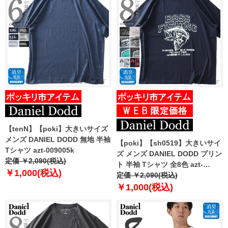
【tenN】【poki】大きいサイズ
メンズ DANIEL DODD 無地 半袖
【poki】【sh0519】大きいサイ
Tシャツ azt-009005k
ズ メンズ DANIEL DODD プリン
定価 ￥2,090(税込)
ト 半袖 Tシャツ 全8色 azt-
￥1,000(税込)
2202pt4
定価 ￥2,090(税込)
￥1,000(税込)