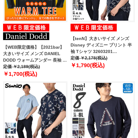
【tenN】大きいサイズ メンズ
Disney ディズニー プリント 半
【WEB限定価格】【2021bar】
袖 Tシャツ 32603201
大きいサイズ メンズ DANIEL
【uk0312】
定価 ￥2,178(税込)
DODD ウォームアンダー 長袖 T
￥1,790(税込)
シャツ コンプレッション 裏ピー
定価 ￥2,189(税込)
チ起毛 azit-210501
￥1,700(税込)