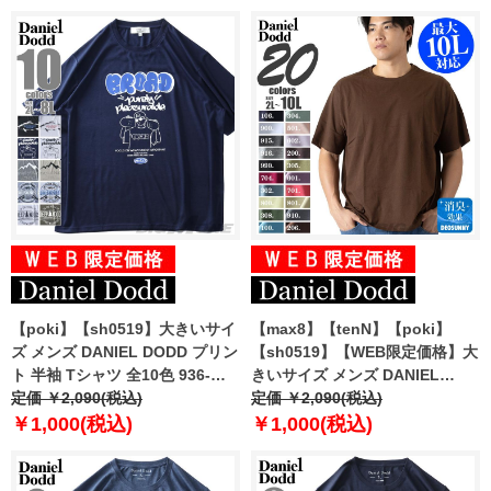
【poki】【sh0519】大きいサイ
【max8】【tenN】【poki】
ズ メンズ DANIEL DODD プリン
【sh0519】【WEB限定価格】大
ト 半袖 Tシャツ 全10色 936-
きいサイズ メンズ DANIEL
t2202pt4
定価 ￥2,090(税込)
DODD 半袖 Tシャツ 無地 半袖T
定価 ￥2,090(税込)
シャツ 10L対応 azt-009005 緊急
￥1,000(税込)
￥1,000(税込)
セール 【t2502】