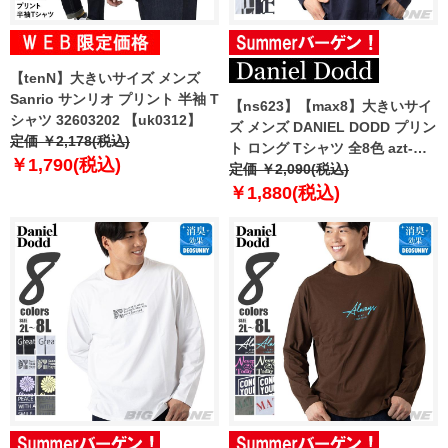
【tenN】大きいサイズ メンズ
Sanrio サンリオ プリント 半袖 T
【ns623】【max8】大きいサイ
シャツ 32603202 【uk0312】
ズ メンズ DANIEL DODD プリン
定価 ￥2,178(税込)
ト ロング Tシャツ 全8色 azt-
￥1,790(税込)
2504pt1 【t2502】
定価 ￥2,090(税込)
￥1,880(税込)