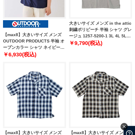
大きいサイズ メンズ in the attic
刺繍ポリピーチ 半袖 シャツ グレ
【max8】大きいサイズ メンズ
ージュ 1257-5200-1 3L 4L 5L
OUTDOOR PRODUCTS 半袖 オ
6L
￥9,790(税込)
ープンカラー シャツ ネイビー
1257-4222-3 3L 4L 5L 6L 7L 8L
￥6,930(税込)
【max8】大きいサイズ メンズ
【max8】大きいサイズ メンズ