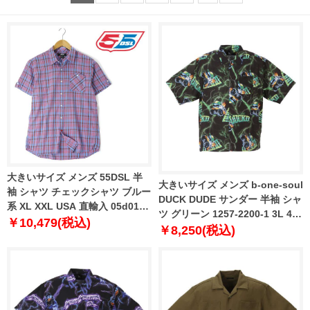
大きいサイズ メンズ 55DSL 半
大きいサイズ メンズ b-one-soul
袖 シャツ チェックシャツ ブルー
DUCK DUDE サンダー 半袖 シャ
系 XL XXL USA 直輸入 05d01z-
ツ グリーン 1257-2200-1 3L 4L
55a38-d002
￥10,479(税込)
5L 6L
￥8,250(税込)