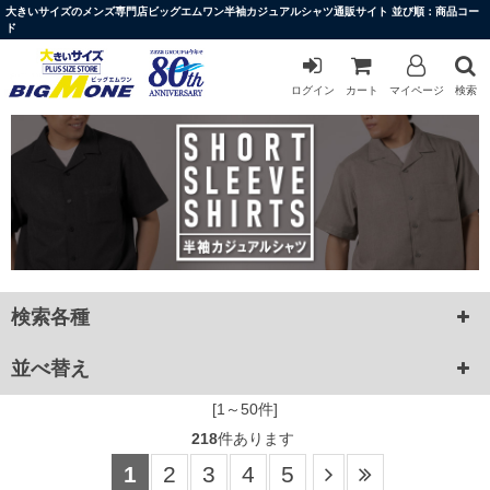
大きいサイズのメンズ専門店ビッグエムワン半袖カジュアルシャツ通販サイト 並び順：商品コー
ド
ログイン
カート
マイページ
検索
検索各種
並べ替え
[1～50件]
218
件あります
1
2
3
4
5