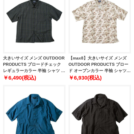
大きいサイズ メンズ OUTDOOR
【max8】大きいサイズ メンズ
PRODUCTS ブロードチェック
OUTDOOR PRODUCTS ブロー
レギュラーカラー 半袖 シャツ ネ
ド オープンカラー 半袖 シャツ
イビー系 1257-5211-2 3L 4L 5L
ベージュ系 1257-5212-1 3L 4L
￥6,490(税込)
￥6,930(税込)
6L 7L 8L
5L 6L 7L 8L