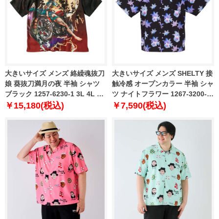
大きいサイズ メンズ 絡繰魂抜刀
大きいサイズ メンズ SHELTY 接
娘 葵抜刀満月の夜 半袖 シャツ
触冷感 オープンカラー 半袖 シャ
ブラック 1257-6230-1 3L 4L 5L
ツ ナイトフラワー 1267-3200-2
6L
3L 4L 5L 6L 8L
￥15,180(税込)
￥7,590(税込)