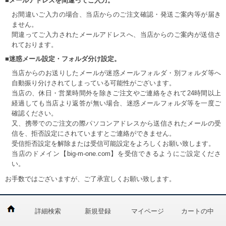
■メールアドレスを間違ってご入力。
お間違いご入力の場合、当店からのご注文確認・発送ご案内等が届き
ません。
間違ってご入力されたメールアドレスへ、当店からのご案内が送信さ
れております。
■迷惑メール設定・フォルダ分け設定。
当店からのお送りしたメールが迷惑メールフォルダ・別フォルダ等へ
自動振り分けされてしまっている可能性がございます。
当店の、休日・営業時間外を除きご注文やご連絡をされて24時間以上
経過しても当店より返答が無い場合、迷惑メールフォルダ等を一度ご
確認ください。
又、携帯でのご注文の際パソコンアドレスから送信されたメールの受
信を、拒否設定にされていますとご連絡ができません。
受信拒否設定を解除または受信可能設定をよろしくお願い致します。
当店のドメイン【big-m-one.com】を受信できるようにご設定くださ
い。
お手数ではございますが、ご了承宜しくお願い致します。
詳細検索
新規登録
マイページ
カートの中