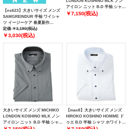
LONDON KOSHINO MLK ノン
アイロン ニット B.D 半袖 シャツ
【ns623】大きいサイズ メンズ
ホワイト 1277-6210-1 3L 4L 5L
￥7,150(税込)
SAMGREINDUR 半袖 ワイシャ
6L 7L 8L 9L
ツ イージーケア 春夏新作
sksd26ss
定価 ￥3,190(税込)
￥3,030(税込)
大きいサイズ メンズ MICHIKO
【max8】大きいサイズ メンズ
LONDON KOSHINO MLK ノン
HIROKO KOSHINO HOMME ド
アイロン ニット B.D 半袖 シャツ
ゥエ B.D 半袖 シャツ ホワイト
グレー 1277-6211-1 3L 4L 5L
1277-5220-1 4L 5L 6L 7L 8L 9L