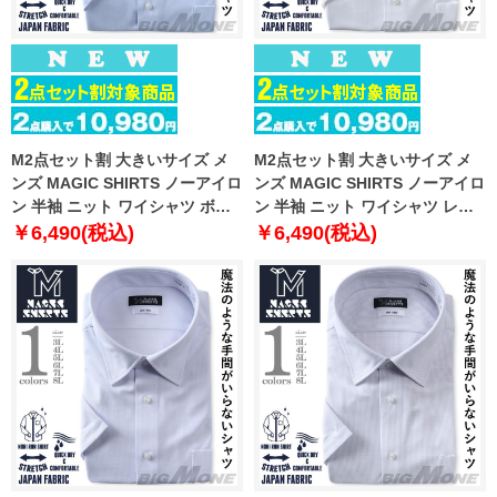
M2点セット割 大きいサイズ メ
M2点セット割 大きいサイズ メ
ンズ MAGIC SHIRTS ノーアイロ
ンズ MAGIC SHIRTS ノーアイロ
ン 半袖 ニット ワイシャツ ボタ
ン 半袖 ニット ワイシャツ レギ
ンダウン 吸水速乾 ストレッチ 日
ュラー 吸水速乾 ストレッチ 日本
￥6,490(税込)
￥6,490(税込)
本製生地使用 春夏新作 exma11-
製生地使用 春夏新作 exma02-
28bd
01rg