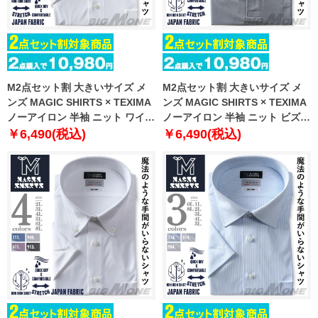
M2点セット割 大きいサイズ メ
M2点セット割 大きいサイズ メ
ンズ MAGIC SHIRTS × TEXIMA
ンズ MAGIC SHIRTS × TEXIMA
ノーアイロン 半袖 ニット ワイシ
ノーアイロン 半袖 ニット ビズポ
ャツ レギュラー 吸水速乾 ストレ
ロシャツ ワイシャツ 吸水速乾 ス
￥6,490(税込)
￥6,490(税込)
ッチ 日本製生地使用 ms-
トレッチ 日本製生地使用 ms-
240211rg
pr240201