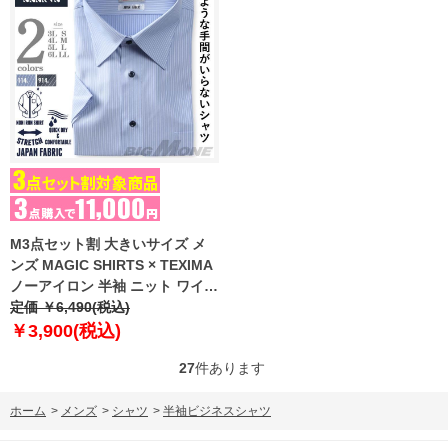
M3点セット割 大きいサイズ メ
ンズ MAGIC SHIRTS × TEXIMA
ノーアイロン 半袖 ニット ワイシ
ャツ 吸水速乾 ストレッチ 日本製
定価 ￥6,490(税込)
生地使用 ms-210204
￥3,900(税込)
27
件あります
ホーム
>
メンズ
>
シャツ
>
半袖ビジネスシャツ