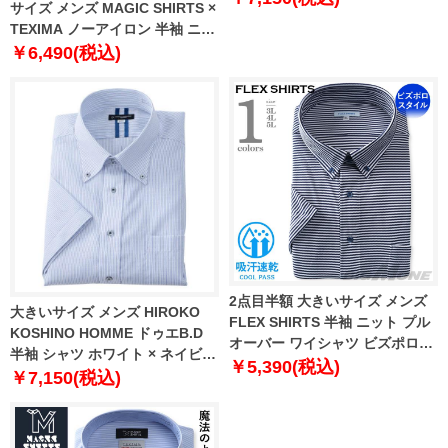
サイズ メンズ MAGIC SHIRTS ×
TEXIMA ノーアイロン 半袖 ニッ
ト ワイシャツ ボタンダウン 吸水
￥6,490(税込)
速乾 ストレッチ 日本製生地使用
ms-240209bd
2点目半額 大きいサイズ メンズ
大きいサイズ メンズ HIROKO
FLEX SHIRTS 半袖 ニット プル
KOSHINO HOMME ドゥエB.D
オーバー ワイシャツ ビズポロス
半袖 シャツ ホワイト × ネイビー
タイル ボタンダウン 吸汗速乾 ビ
￥5,390(税込)
1277-4211-1 4L 5L 6L 7L 8L 9L
￥7,150(税込)
ジカジ dxfs80-02