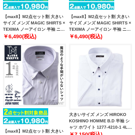
【max8】M2点セット割 大きい
【max8】M2点セット割 大きい
サイズ メンズ MAGIC SHIRTS ×
サイズ メンズ MAGIC SHIRTS ×
TEXIMA ノーアイロン 半袖 ニッ
TEXIMA ノーアイロン 半袖 ニッ
ト ワイシャツ ボタンダウン 吸水
ト ワイシャツ セミワイド 吸水速
￥6,490(税込)
￥6,490(税込)
速乾 ストレッチ 日本製生地使用
乾 ストレッチ 日本製生地使用
ms-240207bd
ms-240208sw
大きいサイズ メンズ HIROKO
KOSHINO HOMME B.D 半袖 シ
ャツ ホワイト 1277-4210-1 4L
【max8】M2点セット割 大きい
5L 6L 7L 8L 9L
￥7,150(税込)