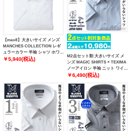
【max8】大きいサイズ メンズ
MANCHES COLLECTION レギ
ュラーカラー 半袖 シャツ ホワイ
M2点セット割 大きいサイズ メ
ト 1277-5225-1 3L 4L 5L 6L 7L
￥5,940(税込)
ンズ MAGIC SHIRTS × TEXIMA
8L 9L 10L
ノーアイロン 半袖 ニット ワイシ
ャツ ボタンダウン 吸水速乾 スト
￥6,490(税込)
レッチ 日本製生地使用 ms-
240210bd