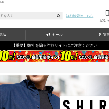
品名
詳細検索はこちら
お買い
商品
セール
実
【重要】弊社を騙る詐欺サイトにご注意ください