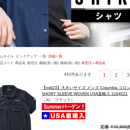
ムネイル
ピックアップ
一覧
詳細一覧
品コード
商品名
発売日
価格(安い順)
価格(高い順)
発売日＋商品名
442
件あります
1
2
3
【ns623】大きいサイズ メンズ Columbia コロン
SHORT SLEEVE WOVEN USA直輸入 2164521
（XL ブラック）
定価 ￥20,900(