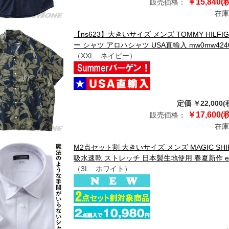
￥15,840(
販売価格：
在庫
【ns623】大きいサイズ メンズ TOMMY HILF
ー シャツ アロハシャツ USA直輸入 mw0mw424
（XXL ネイビー）
定価 ￥22,000(
￥17,600(
販売価格：
在庫
M2点セット割 大きいサイズ メンズ MAGIC S
吸水速乾 ストレッチ 日本製生地使用 春夏新作 exm
（3L ホワイト）