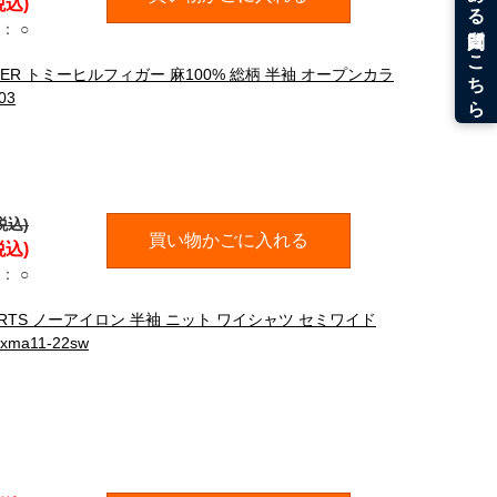
税込)
：
○
IGER トミーヒルフィガー 麻100% 総柄 半袖 オープンカラ
03
税込)
買い物かごに入れる
税込)
：
○
HIRTS ノーアイロン 半袖 ニット ワイシャツ セミワイド
a11-22sw