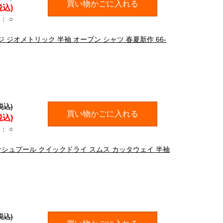
買い物かごに入れる
税込)
：
○
ッジ ジオメトリック 半袖 オープン シャツ 春夏新作 66-
税込)
買い物かごに入れる
税込)
：
○
 パナシュプール クイックドライ スムス カッタウェイ 半袖
税込)