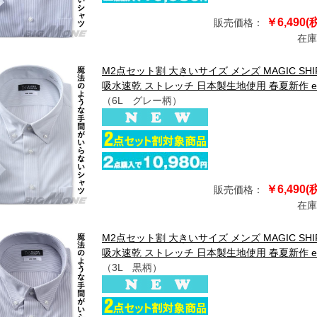
￥6,490(
販売価格：
在庫
M2点セット割 大きいサイズ メンズ MAGIC S
吸水速乾 ストレッチ 日本製生地使用 春夏新作 exm
（6L グレー柄）
￥6,490(
販売価格：
在庫
M2点セット割 大きいサイズ メンズ MAGIC S
吸水速乾 ストレッチ 日本製生地使用 春夏新作 exm
（3L 黒柄）