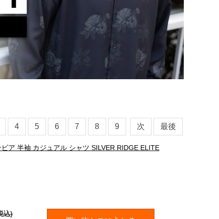
4
5
6
7
8
9
次
最後
ビア 半袖 カジュアル シャツ SILVER RIDGE ELITE
税込)