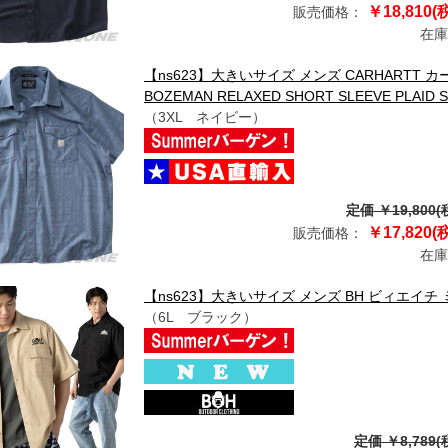
￥18,810(
販売価格：
在庫
【ns623】大きいサイズ メンズ CARHARTT カ
BOZEMAN RELAXED SHORT SLEEVE PLAID 
（3XL ネイビー）
定価 ￥19,800(
￥17,820(
販売価格：
在庫
【ns623】大きいサイズ メンズ BH ビィエイチ ミリ
（6L ブラック）
定価 ￥8,789(