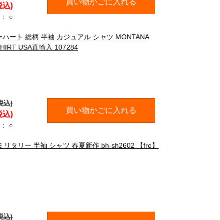
買い物かごに入れる
税込)
：
○
ーハート 総柄 半袖 カジュアル シャツ MONTANA
SHIRT USA直輸入 107284
税込)
買い物かごに入れる
税込)
：
○
タリー 半袖 シャツ 春夏新作 bh-sh2602 【fre】
税込)