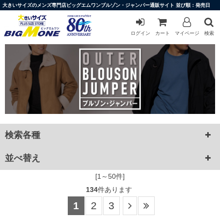
大きいサイズのメンズ専門店ビッグエムワンブルゾン・ジャンパー通販サイト 並び順：発売日
ログイン
カート
マイページ
検索
検索各種
並べ替え
[1～50件]
134
件あります
1
2
3