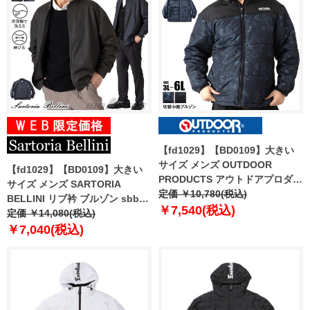
【fd1029】【BD0109】大きい
サイズ メンズ OUTDOOR
【fd1029】【BD0109】大きい
PRODUCTS アウトドアプロダク
サイズ メンズ SARTORIA
ツ 切替 中綿 ブルゾン c1561e
定価 ￥10,780(税込)
BELLINI リブ衿 ブルゾン sbb-
【t2502】
￥7,540(税込)
250401 【t2502】
定価 ￥14,080(税込)
￥7,040(税込)