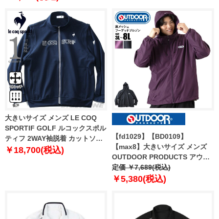
大きいサイズ メンズ LE COQ
SPORTIF GOLF ルコックスポル
【fd1029】【BD0109】
ティフ 2WAY袖脱着 カットソー
【max8】大きいサイズ メンズ
ゴルフウェア ストレッチ 吸汗
￥18,700(税込)
OUTDOOR PRODUCTS アウト
lg5fswb2m
ドアプロダクツ 裏メッシュ フー
定価 ￥7,689(税込)
デッド ブルゾン c1550e
￥5,380(税込)
【t2502】