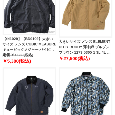
【fd1029】【BD0109】大きい
大きいサイズ メンズ ELEMENT
サイズ メンズ CUBIC MEASURE
DUTY BUDDY 薄中綿 ブルゾン
キュービックメジャー パイピン
ブラウン 1273-5305-1 3L 4L 5L
グ 裏フリース ブルゾン 5401-
定価 ￥7,689(税込)
6L
￥27,500(税込)
714z
￥5,380(税込)