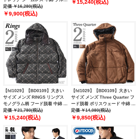
￥15,240(税込)
ン 防風 保温 kmw-54606az
定価 ￥16,280(税込)
￥9,900(税込)
【fd1029】【BD0109】大きい
【fd1029】【BD0109】大きい
サイズ メンズ RINGS リングス
サイズ メンズ Three Quarter フ
モノグラム柄 フード脱着 中綿 ブ
ード脱着 ポリスウェード 中綿 ブ
ルゾン 135640
定価 ￥21,780(税込)
ルゾン kmw-54315az
定価 ￥14,080(税込)
￥15,240(税込)
￥9,850(税込)