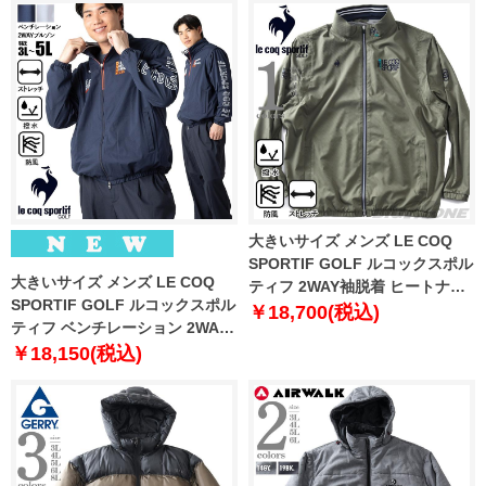
大きいサイズ メンズ LE COQ
SPORTIF GOLF ルコックスポル
大きいサイズ メンズ LE COQ
ティフ 2WAY袖脱着 ヒートナビ
SPORTIF GOLF ルコックスポル
ブルゾン 防風 撥水 ストレッチ
￥18,700(税込)
ティフ ベンチレーション 2WAY
ゴルフウェア lg5fwbb0m
ブルゾン ストレッチ 撥水 防風
￥18,150(税込)
春夏新作 lg6swbb0m 【fre】