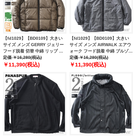
【fd1029】【BD0109】大きい
【fd1029】【BD0109】大きい
サイズ メンズ GERRY ジェリー
サイズ メンズ AIRWALK エアウ
フード脱着 切替 中綿 リップ ブ
ォーク フード脱着 中綿 ブルゾン
ルゾン 防風 gry-54757az
定価 ￥16,280(税込)
awm53102az
定価 ￥16,280(税込)
￥11,390(税込)
￥11,390(税込)