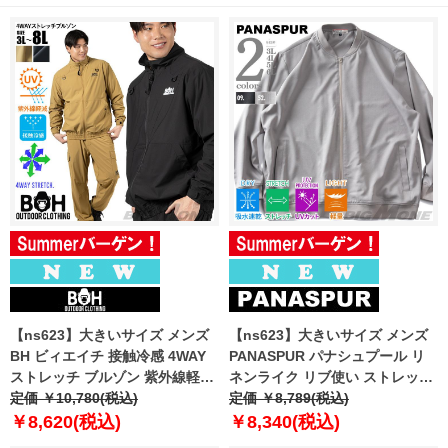
【ns623】大きいサイズ メンズ
【ns623】大きいサイズ メンズ
BH ビィエイチ 接触冷感 4WAY
PANASPUR パナシュプール リ
ストレッチ ブルゾン 紫外線軽減
ネンライク リブ使い ストレッチ
春夏新作 bhb-260101 【fre】
定価 ￥10,780(税込)
ブルゾン 軽量 吸水速乾 UVカッ
定価 ￥8,789(税込)
ト 春夏新作 6402-654zs
￥8,620(税込)
￥8,340(税込)