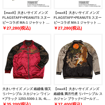
【max8】大きいサイズ メンズ
【max8】大きいサイズ メンズ
FLAGSTAFF×PEANUTS スヌー
FLAGSTAFF×PEANUTS スヌー
ピーコラボ MA-1 ジャケット カ
ピーコラボ MA-1 ジャケット ブ
ーキ 1273-5345-1 3L 4L 5L 6L
ラック 1273-5345-2 3L 4L 5L
￥27,280(税込)
￥27,280(税込)
8L
6L 8L
大きいサイズ メンズ 絡繰魂 猫又
【max8】大きいサイズ メンズ
リバーシブル スカジャン ワイン
絡繰魂 満月竹虎 リバーシブル ス
×ブラック 1253-5300-1 3L 4L
カジャン ブラック×ゴールド
5L 6L
1253-5301-1 3L 4L 5L 6L 8L
￥35,200(税込)
￥37,400(税込)