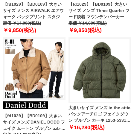
【fd1029】【BD0109】大きい
【fd1029】【BD0109】大きい
サイズ メンズ AIRWALK エアウ
サイズ メンズ Three Quarter フ
ォーク バックプリント スタジャ
ード脱着 マウンテンパーカー 防
ン スタジアムジャンパー
定価 ￥14,080(税込)
風 撥水 kmw-53342az
定価 ￥14,080(税込)
awm53103az
￥9,850(税込)
￥9,850(税込)
大きいサイズ メンズ in the attic
バックアーチロゴ フェイクダウ
【fd1029】【BD0109】大きい
ン ブルゾン カーキ 1253-5331-1
サイズ メンズ DANIEL DODD フ
3L 4L 5L 6L
￥16,280(税込)
ェイク ムートン ブルゾン azb-