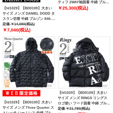
ティフ 2WAY袖脱着 中綿 ブルゾ
ン 防風 保温 撥水 ゴルフウェア
￥25,300(税込)
【fd1029】【BD0109】大きい
lg5fwbb1m
サイズ メンズ DANIEL DODD タ
スラン切替 中綿 ブルゾン 846-b-
250502 【t2502】
定価 ￥14,080(税込)
￥7,040(税込)
【fd1029】【BD0109】大きい
サイズ メンズ RINGS リングス
【fd1029】【BD0109】大きい
ロゴ使い フード脱着 中綿 ブルゾ
サイズ メンズ Three Quarter ス
ン 135040
定価 ￥21,780(税込)
トレッチ シームレス 中綿 ブルゾ