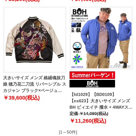
大きいサイズ メンズ 絡繰魂抜刀
娘 穂乃花二刀流 リバーシブル ス
カジャン ブラック×ベージュ
【fd1029】【BD0109】
1253-5305-1 3L 4L 5L 6L
￥39,600(税込)
【ns623】大きいサイズ メンズ
BH ビィエイチ 撥水 + 4WAYスト
レッチ インフード ブルゾン
定価 ￥14,080(税込)
bhb-250102
￥11,260(税込)
[1～50件]