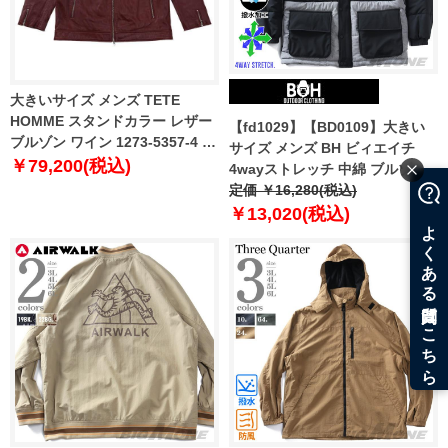
大きいサイズ メンズ TETE
HOMME スタンドカラー レザー
【fd1029】【BD0109】大きい
ブルゾン ワイン 1273-5357-4 3L
サイズ メンズ BH ビィエイチ
4L 5L 6L
￥79,200(税込)
4wayストレッチ 中綿 ブルゾン
bhb-250501
定価 ￥16,280(税込)
￥13,020(税込)