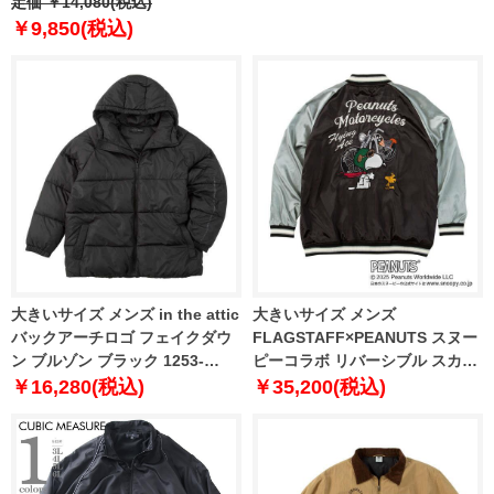
250501 【t2503】
定価 ￥14,080(税込)
￥9,850(税込)
大きいサイズ メンズ in the attic
大きいサイズ メンズ
バックアーチロゴ フェイクダウ
FLAGSTAFF×PEANUTS スヌー
ン ブルゾン ブラック 1253-
ピーコラボ リバーシブル スカジ
5331-2 3L 4L 5L 6L
ャン ブラック 1273-5346-1 3L
￥16,280(税込)
￥35,200(税込)
4L 5L 6L 8L