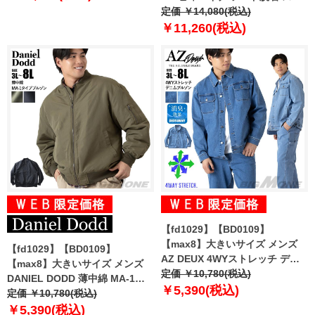
レッチ ブルゾン 撥水加工 bhb-
定価 ￥14,080(税込)
250401 【t2502】
￥11,260(税込)
【fd1029】【BD0109】
【max8】大きいサイズ メンズ
【fd1029】【BD0109】
AZ DEUX 4WYストレッチ デニ
【max8】大きいサイズ メンズ
ム ブルゾン Gジャン azb-
定価 ￥10,780(税込)
DANIEL DODD 薄中綿 MA-1タ
250401 【t2502】
￥5,390(税込)
イプ ブルゾン 846-b-250501
定価 ￥10,780(税込)
【t2502】
￥5,390(税込)