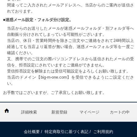
間違ってご入力されたメールアドレスへ、当店からのご案内が送信さ
れております。
■迷惑メール設定・フォルダ分け設定。
当店からのお送りしたメールが迷惑メールフォルダ・別フォルダ等へ
自動振り分けされてしまっている可能性がございます。
当店の、休日・営業時間外を除きご注文やご連絡をされて24時間以上
経過しても当店より返答が無い場合、迷惑メールフォルダ等を一度ご
確認ください。
又、携帯でのご注文の際パソコンアドレスから送信されたメールの受
信を、拒否設定にされていますとご連絡ができません。
受信拒否設定を解除または受信可能設定をよろしくお願い致します。
当店のドメイン【big-m-one.com】を受信できるようにご設定くださ
い。
お手数ではございますが、ご了承宜しくお願い致します。
詳細検索
新規登録
マイページ
カートの中
会社概要
/
特定商取引に基づく表記
/
ご利用規約