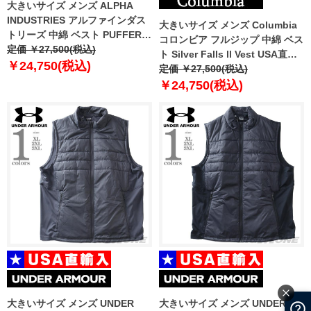
大きいサイズ メンズ ALPHA
INDUSTRIES アルファインダス
大きいサイズ メンズ Columbia
トリーズ 中綿 ベスト PUFFER
コロンビア フルジップ 中綿 ベス
VEST USA直輸入 138122
定価 ￥27,500(税込)
ト Silver Falls ll Vest USA直輸
￥24,750(税込)
入 2098741
定価 ￥27,500(税込)
￥24,750(税込)
大きいサイズ メンズ UNDER
大きいサイズ メンズ UNDER