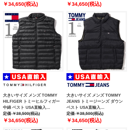
入 1385838-001
入 1385838-432
￥34,650(税込)
￥34,650(税込)
大きいサイズ メンズ TOMMY
大きいサイズ メンズ TOMMY
HILFIGER トミーヒルフィガー
JEANS トミージーンズ ダウン
中綿 ベスト USA直輸入
ベスト USA直輸入
mw0mw39989
定価 ￥38,500(税込)
dm0dm18896
定価 ￥38,500(税込)
￥34,650(税込)
￥34,650(税込)