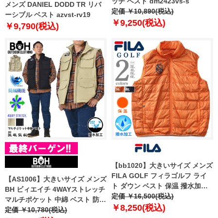
ッチ ベスト dm2423vs-s
メンズ DANIEL DODD TR リバ
定価 ￥10,890(税込)
ーシブル ベスト azvst-rv19
￥9,250(税込)
￥9,790(税込)
【bb1020】大きいサイズ メンズ
FILA GOLF フィラゴルフ ライ
【AS1006】大きいサイズ メンズ
ト ダウン ベスト 保温 撥水加工
BH ビィエイチ 4WAYストレッチ
782220k
定価 ￥16,500(税込)
マルチポケット 中綿 ベスト 防風
￥8,250(税込)
撥水加工 bhb-230401
定価 ￥10,780(税込)