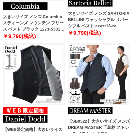
大きいサイズ メンズ SARTORIA
大きいサイズ メンズ Columbia
BELLINI ウォッシャブル リバー
スティーンズ マウンテン フリー
シブル ベスト azvst18-rv
ス ベスト ブラック 1273-5301-2
￥9,790(税込)
1X 2X 3X 4X 5X 6X
￥9,790(税込)
【SB0322】大きいサイズ メンズ
DREAM MASTER 千鳥柄 ストレ
【WEB限定価格】大きいサイズ