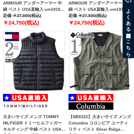
ARMOUR アンダーアーマー 中
ARMOUR アンダーアーマー 中
綿 ベスト USA直輸入 um1916-
綿 ベスト USA直輸入 um1916-
9512
定価 ￥27,500(税込)
999
定価 ￥27,500(税込)
￥24,750(税込)
￥24,750(税込)
大きいサイズ メンズ TOMMY
【SB0322】大きいサイズ メンズ
HILFIGER トミーヒルフィガー
Columbia コロンビア ユーティ
キルティング 中綿 ベスト USA直
リティ ベスト Silver Ridge