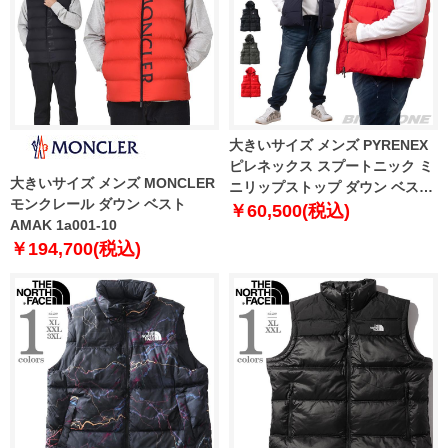
大きいサイズ メンズ PYRENEX
ピレネックス スプートニック ミ
大きいサイズ メンズ MONCLER
ニリップストップ ダウン ベスト
モンクレール ダウン ベスト
SPOUTNIC MINI RIPSTOP
￥60,500(税込)
AMAK 1a001-10
VEST 直輸入品 hms017
￥194,700(税込)