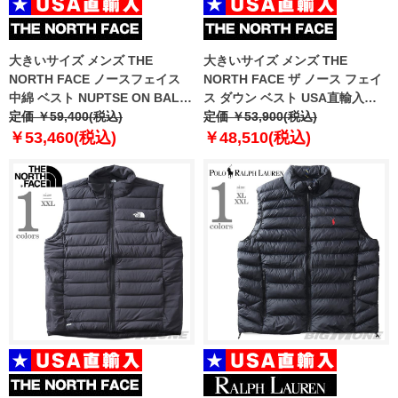
大きいサイズ メンズ THE
大きいサイズ メンズ THE
NORTH FACE ノースフェイス
NORTH FACE ザ ノース フェイ
中綿 ベスト NUPTSE ON BALL
ス ダウン ベスト USA直輸入
VEST USA直輸入 nv3nr50a
定価 ￥59,400(税込)
nf0a3jqq-le4
定価 ￥53,900(税込)
￥53,460(税込)
￥48,510(税込)