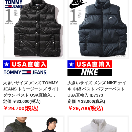
大きいサイズ メンズ TOMMY
大きいサイズ メンズ NIKE ナイ
JEANS トミージーンズ ライト
キ 中綿 ベスト パファーベスト
ダウン ベスト USA直輸入
USA直輸入 fb7373
dm0dm21777
定価 ￥33,000(税込)
定価 ￥33,000(税込)
￥29,700(税込)
￥29,700(税込)