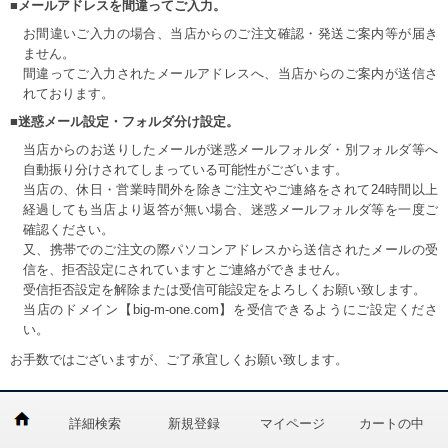
■メールアドレスを間違ってご入力。
お間違いご入力の場合、当店からのご注文確認・発送ご案内等が届き
ません。
間違ってご入力されたメールアドレスへ、当店からのご案内が送信さ
れております。
■迷惑メール設定・フォルダ分け設定。
当店からのお送りしたメールが迷惑メールフォルダ・別フォルダ等へ
自動振り分けされてしまっている可能性がございます。
当店の、休日・営業時間外を除きご注文やご連絡をされて24時間以上
経過しても当店より返答が無い場合、迷惑メールフォルダ等を一度ご
確認ください。
又、携帯でのご注文の際パソコンアドレスから送信されたメールの受
信を、拒否設定にされていますとご連絡ができません。
受信拒否設定を解除または受信可能設定をよろしくお願い致します。
当店のドメイン【big-m-one.com】を受信できるようにご設定くださ
い。
お手数ではございますが、ご了承宜しくお願い致します。
詳細検索
新規登録
マイページ
カートの中