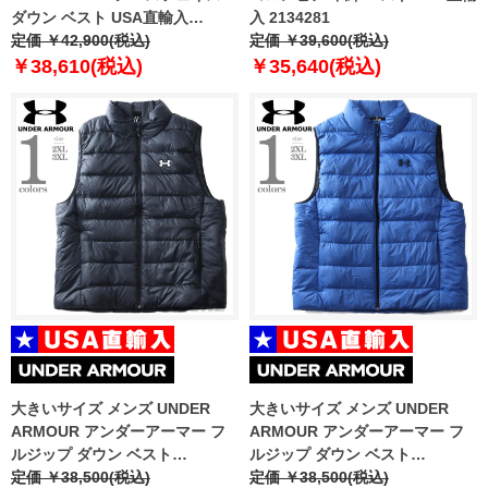
ダウン ベスト USA直輸入
入 2134281
nf0a84ik-jk3
定価 ￥42,900(税込)
定価 ￥39,600(税込)
￥38,610(税込)
￥35,640(税込)
大きいサイズ メンズ UNDER
大きいサイズ メンズ UNDER
ARMOUR アンダーアーマー フ
ARMOUR アンダーアーマー フ
ルジップ ダウン ベスト
ルジップ ダウン ベスト
LEGEND DOWN VEST USA直輸
定価 ￥38,500(税込)
LEGEND DOWN VEST USA直輸
定価 ￥38,500(税込)