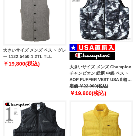
大きいサイズ メンズ ベスト グレ
ー 1122-5450-1 2TL TLL
￥19,800(税込)
大きいサイズ メンズ Champion
チャンピオン 総柄 中綿 ベスト
AOP PUFFER VEST USA直輸入
v4729-awqr
定価 ￥22,000(税込)
￥19,800(税込)