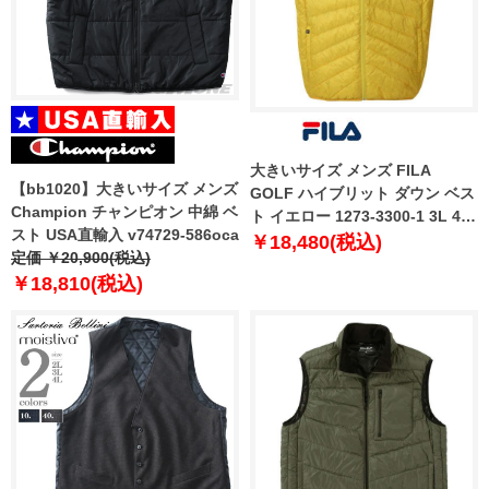
大きいサイズ メンズ FILA
【bb1020】大きいサイズ メンズ
GOLF ハイブリット ダウン ベス
Champion チャンピオン 中綿 ベ
ト イエロー 1273-3300-1 3L 4L
スト USA直輸入 v74729-586oca
5L 6L
￥18,480(税込)
定価 ￥20,900(税込)
￥18,810(税込)