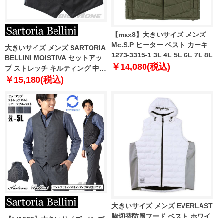
【max8】大きいサイズ メンズ
Mc.S.P ヒーター ベスト カーキ
大きいサイズ メンズ SARTORIA
1273-3315-1 3L 4L 5L 6L 7L 8L
BELLINI MOISTIVA セットアッ
￥14,080(税込)
プ ストレッチ キルティング 中綿
ベスト 滑らかな手触り シワにな
￥15,180(税込)
りにくい ty-mois-ve-l
大きいサイズ メンズ EVERLAST
脇切替防風フード ベスト ホワイ