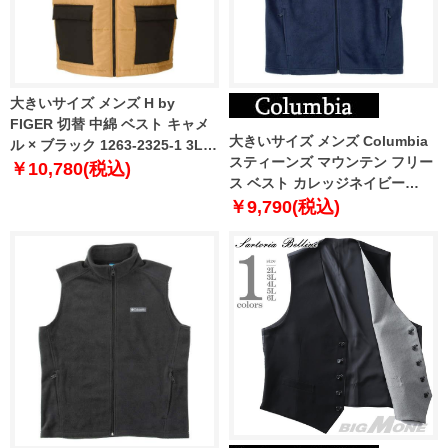
大きいサイズ メンズ H by
FIGER 切替 中綿 ベスト キャメ
大きいサイズ メンズ Columbia
ル × ブラック 1263-2325-1 3L
スティーンズ マウンテン フリー
4L 5L 6L 8L
￥10,780(税込)
ス ベスト カレッジネイビー
1273-5301-1 1X 2X 3X 4X 5X 6X
￥9,790(税込)