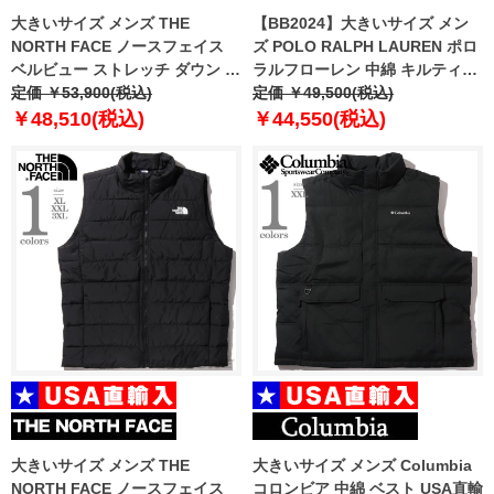
大きいサイズ メンズ THE
【BB2024】大きいサイズ メン
NORTH FACE ノースフェイス
ズ POLO RALPH LAUREN ポロ
ベルビュー ストレッチ ダウン ベ
ラルフローレン 中綿 キルティン
スト BELLEVIEW STRETCH
定価 ￥53,900(税込)
グ ベスト USA直輸入
定価 ￥49,500(税込)
DOWN VEST USA直輸入
710949962-002
￥48,510(税込)
￥44,550(税込)
nf0a7ujr-4h0
大きいサイズ メンズ THE
大きいサイズ メンズ Columbia
NORTH FACE ノースフェイス
コロンビア 中綿 ベスト USA直輸