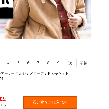
4
5
6
7
8
9
次
最後
ンダーアーマー フルジップ フーデッド ジャケット
01
税込)
買い物かごに入れる
：
○