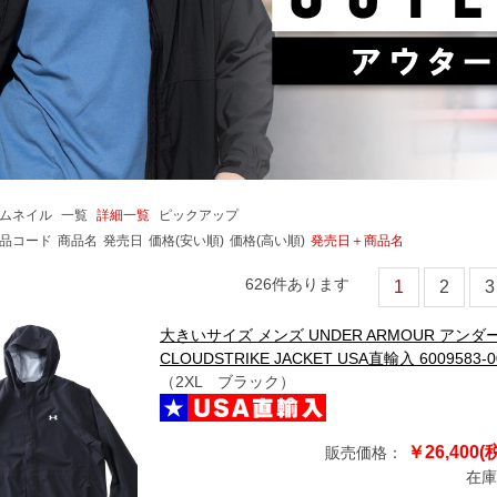
ムネイル
一覧
詳細一覧
ピックアップ
品コード
商品名
発売日
価格(安い順)
価格(高い順)
発売日＋商品名
626
件あります
1
2
3
大きいサイズ メンズ UNDER ARMOUR ア
CLOUDSTRIKE JACKET USA直輸入 6009583-0
（2XL ブラック）
￥26,400(
販売価格：
在庫