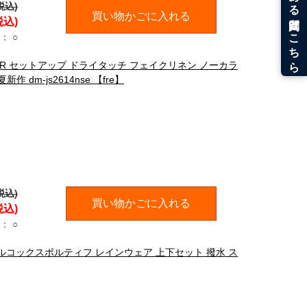
税込)
買い物かごに入れる
税込)
：
○
STER セットアップ ドライタッチ フェイクリネン ノーカラ
dm-js2614nse 【fre】
税込)
買い物かごに入れる
税込)
：
○
OLF ルコックスポルティフ レインウェア 上下セット 撥水 ス