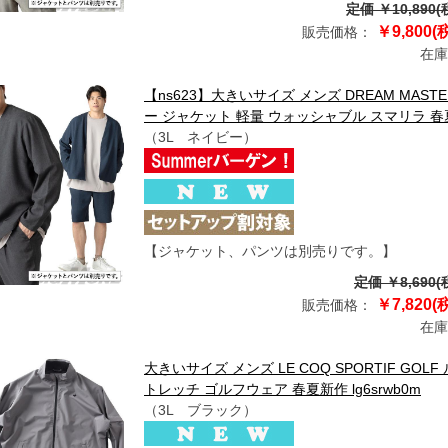
定価 ￥10,890(
￥9,800(
販売価格：
在庫
【ns623】大きいサイズ メンズ DREAM MA
ー ジャケット 軽量 ウォッシャブル スマリラ 春夏新作 
（3L ネイビー）
【ジャケット、パンツは別売りです。】
定価 ￥8,690(
￥7,820(
販売価格：
在庫
大きいサイズ メンズ LE COQ SPORTIF G
トレッチ ゴルフウェア 春夏新作 lg6srwb0m
（3L ブラック）