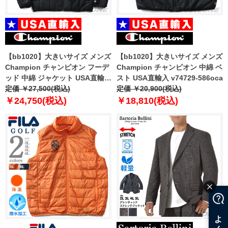
【bb1020】大きいサイズ メンズ
【bb1020】大きいサイズ メンズ
Champion チャンピオン フーデ
Champion チャンピオン 中綿 ベ
ッド 中綿 ジャケット USA直輸入
スト USA直輸入 v74729-586oca
v74728-586n6a
定価 ￥27,500(税込)
定価 ￥20,900(税込)
￥24,750(税込)
￥18,810(税込)