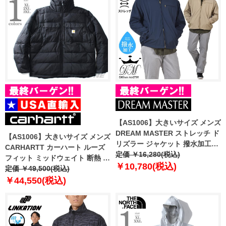
【AS1006】大きいサイズ メンズ
DREAM MASTER ストレッチ ド
【AS1006】大きいサイズ メンズ
リズラー ジャケット 撥水加工
CARHARTT カーハート ルーズ
dmb-230401
定価 ￥16,280(税込)
フィット ミッドウェイト 断熱 ジ
￥10,780(税込)
ャケット Montana Loose Fit
定価 ￥49,500(税込)
Insulated Jacket USA直輸入
￥44,550(税込)
105474