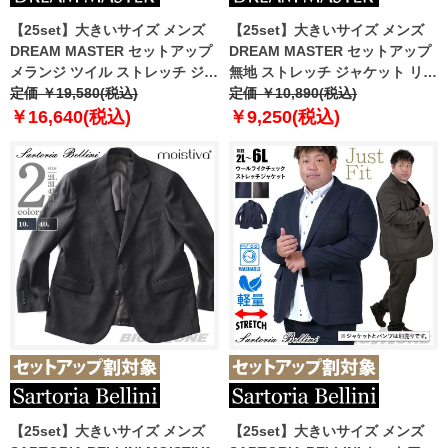
【25set】大きいサイズ メンズ
【25set】大きいサイズ メンズ
DREAM MASTER セットアップ
DREAM MASTER セットアップ
メランジ ツイル ストレッチ ジャ
無地 ストレッチ ジャケット リラ
ケット リラックスフィット 軽量
定価 ￥19,580(税込)
ックスフィット 軽量 ウォッシャ
定価 ￥10,890(税込)
ウォッシャブル イージーケア ラ
ブル イージーケア ライフスーツ
￥16,640(税込)
￥9,250(税込)
イフスーツ azw24233-sj
azw24231-sj
【25set】大きいサイズ メンズ
【25set】大きいサイズ メンズ