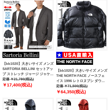
【bb1020】大きいサイズ メンズ
SARTORIA BELLINI セットアッ
【bb1020】大きいサイズ メンズ
プ ストレッチ ジャージ ジャケッ
THE NORTH FACE ノースフェ
ト 軽量 ウォッシャブル イージー
定価 ￥21,780(税込)
イス 1996 レトロヌプシ ダウン
ケア azjw2312-se1
￥17,400(税込)
ジャケット 1996 RETRO
定価 ￥71,500(税込)
NUPTSE JACKET USA直輸入
￥64,350(税込)
nf0a3c8d-le4