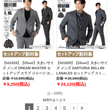
【fd1029】【25set】大きいサイ
【fd1029】【25set】大きいサイ
ズ メンズ DREAM MASTER セ
ズ メンズ SARTORIA BELLINI
ットアップ スラブ ジャージ カジ
LANALES セットアップ ストレ
ュアル ジャケット 軽量 ウォッシ
定価 ￥10,890(税込)
ッチ ジャケット スマリラ mw-
定価 ￥28,380(税込)
ャブル スマリラ azw2534-sj
lan-jk-l 【t2502】
￥9,250(税込)
￥24,120(税込)
【t2502】
[1～50件]
625
件あります
1
2
3
4
5