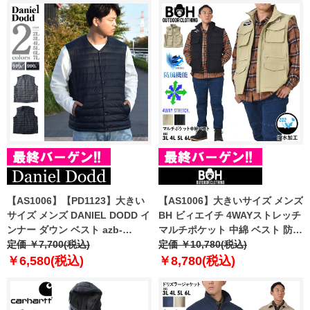
【AS1006】【PD1123】大きい
【AS1006】大きいサイズ メンズ
サイズ メンズ DANIEL DODD イ
BH ビィエイチ 4WAYストレッチ
ンナー ダウン ベスト azb-
マルチポケット 中綿 ベスト 防風
220502
定価 ￥7,700(税込)
撥水加工 bhb-230401
定価 ￥10,780(税込)
￥6,580(税込)
￥8,780(税込)