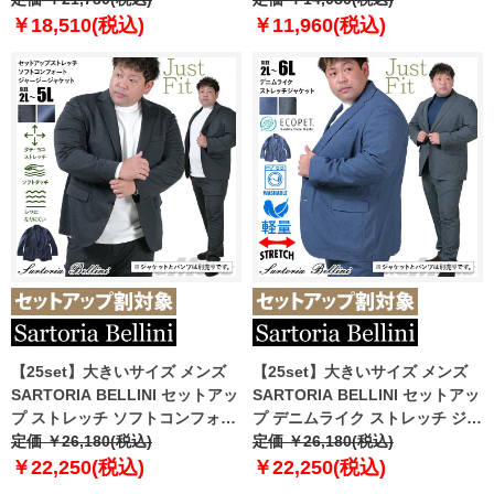
シャブル イージーケア ライフス
ッシャブル イージーケア ライフ
￥18,510(税込)
￥11,960(税込)
ーツ azw24235-sj
スーツ azw24359-sj
【25set】大きいサイズ メンズ
【25set】大きいサイズ メンズ
SARTORIA BELLINI セットアッ
SARTORIA BELLINI セットアッ
プ ストレッチ ソフトコンフォー
プ デニムライク ストレッチ ジャ
トジャージー ジャケット ジャス
定価 ￥26,180(税込)
ケット ジャストフィット 軽量 ウ
定価 ￥26,180(税込)
トフィット tzjk-2b
ォッシャブル イージーケア ライ
￥22,250(税込)
￥22,250(税込)
フスーツ azw24237-sj