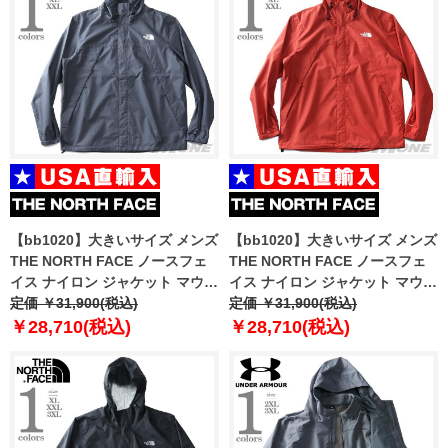
【bb1020】大きいサイズ メンズ
【bb1020】大きいサイズ メンズ
THE NORTH FACE ノースフェ
THE NORTH FACE ノースフェ
イス ナイロン ジャケット マウン
イス ナイロン ジャケット マウン
テンパーカー ANTORA JACKET
定価 ￥31,900(税込)
テンパーカー ANTORA JACKET
定価 ￥31,900(税込)
USA直輸入 nf0a7qey-174
USA直輸入 nf0a7qey-ubr
￥28,710(税込)
￥28,710(税込)