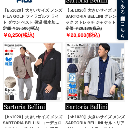
【bb1020】大きいサイズ メンズ
【bb1020】大きいサイズ メンズ
FILA GOLF フィラゴルフ ライ
SARTORIA BELLINI グレンチェ
ト ダウン ベスト 保温 撥水加工
ック ストレッチ ジャケット 軽量
782220k
定価 ￥16,500(税込)
ウォッシャブル イージーケア
定価 ￥26,180(税込)
azjw2307-s1
￥8,250(税込)
￥20,900(税込)
【bb1020】大きいサイズ メンズ
【bb1020】大きいサイズ メンズ
SARTORIA BELLINI コーデュロ
SARTORIA BELLINI サルトリア