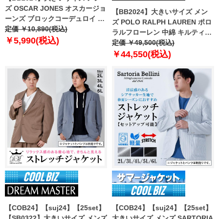
ズ OSCAR JONES オスカージョ
【BB2024】大きいサイズ メン
ーンズ ブロックコーデュロイ ジ
ズ POLO RALPH LAUREN ポロ
ャケット ウォッシャブル イージ
定価 ￥10,890(税込)
ラルフローレン 中綿 キルティン
ーケア 8750
￥5,990(税込)
グ ベスト USA直輸入
定価 ￥49,500(税込)
710949962-002
￥44,550(税込)
【COB24】【suj24】【25set】
【COB24】【suj24】【25set】
【SB0322】大きいサイズ メンズ
大きいサイズ メンズ SARTORIA