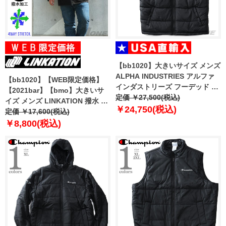
【bb1020】大きいサイズ メンズ
ALPHA INDUSTRIES アルファ
【bb1020】【WEB限定価格】
インダストリーズ フーデッド 中
【2021bar】【bmo】大きいサ
綿 ベスト USA直輸入 118110
定価 ￥27,500(税込)
イズ メンズ LINKATION 撥水 +
￥24,750(税込)
ストレッチ ダウン ジャケット コ
定価 ￥17,600(税込)
ート la-b200501
￥8,800(税込)