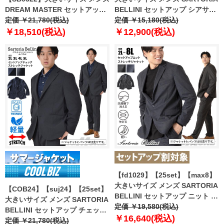
DREAM MASTER セットアップ
BELLINI セットアップ シアサッ
トロピカル 2WAYストレッチ ジ
定価 ￥21,780(税込)
カー ストレッチ ジャケット 軽量
定価 ￥15,180(税込)
ャケット dm2423js-se
ウォッシャブル イージーケア
￥18,510(税込)
￥12,900(税込)
azjs2418-se1
【fd1029】【25set】【max8】
大きいサイズ メンズ SARTORIA
【COB24】【suj24】【25set】
BELLINI セットアップ ニット ス
大きいサイズ メンズ SARTORIA
トレッチ ジャケット 軽量 ウォッ
定価 ￥19,580(税込)
BELLINI セットアップ チェック
シャブル スマリラ azw2535-sj
￥16,640(税込)
ストレッチ ジャケット 軽量 ウォ
定価 ￥21,780(税込)