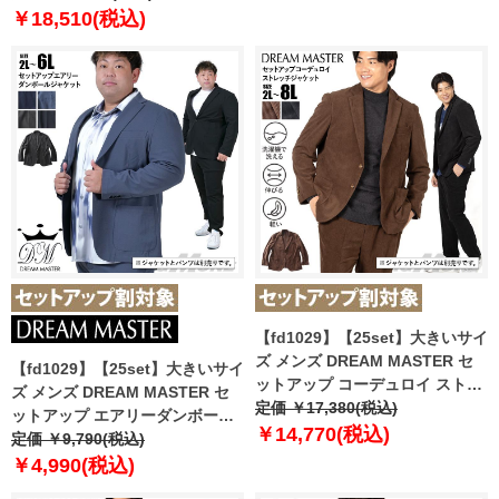
【t2502】
ッシャブル イージーケア
￥18,510(税込)
azjs2418-se
【fd1029】【25set】大きいサイ
ズ メンズ DREAM MASTER セ
【fd1029】【25set】大きいサイ
ットアップ コーデュロイ ストレ
ズ メンズ DREAM MASTER セ
ッチ ジャケット 軽量 ウォッシャ
定価 ￥17,380(税込)
ットアップ エアリーダンボール
ブル スマリラ azw2518-sj2
￥14,770(税込)
ジャケット azw24348-sj
定価 ￥9,790(税込)
【t2503】
￥4,990(税込)