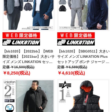
【bb1020】【2022bb】【WEB
【bb1020】【SBG0511】大きい
限定価格】【2021bar】大きいサ
サイズ メンズ LINKATION Plus
イズ メンズ LINKATION セット
セットアップ ポンチ ジャージ ス
アップ 千鳥柄 ストレッチ カジュ
定価 ￥16,500(税込)
タンド ジャケット アスレジャー
定価 ￥6,589(税込)
アル ジャケット アスレジャー ス
スポーツウェア la-cj230111
￥8,250(税込)
￥4,610(税込)
ポーツウェア lajw3620