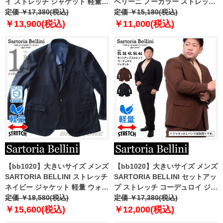
イ ストレッチ ジャケット 軽量
ベリーニ ノーカラー ストレッチ
イージーケア azjw2332-s1
定価 ￥17,380(税込)
ジャケット 軽量 ウォッシャブル
定価 ￥15,180(税込)
イージーケア azjs2399-n
￥13,900(税込)
￥11,000(税込)
【bb1020】大きいサイズ メンズ
【bb1020】大きいサイズ メンズ
SARTORIA BELLINI ストレッチ
SARTORIA BELLINI セットアッ
ネイビー ジャケット 軽量 ウォッ
プ ストレッチ コーデュロイ ジャ
シャブル イージーケア
定価 ￥19,580(税込)
ケット 軽量 イージーケア
定価 ￥17,380(税込)
azjw2332-b
azjw2287-se1
￥15,600(税込)
￥12,000(税込)