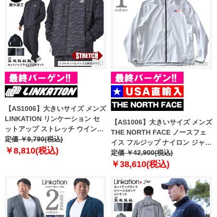
【AS1006】大きいサイズ メンズ
LINKATION リンケーション セ
【AS1006】大きいサイズ メンズ
ットアップ ストレッチ ウインド
THE NORTH FACE ノースフェ
ジャケット 撥水加工 アスレジャ
定価 ￥9,790(税込)
イス フルジップ ナイロン ジャケ
ー スポーツウェア lkb-230403
￥8,810(税込)
ット FRST DWN PACK JKT
定価 ￥42,900(税込)
USA直輸入 nf0a5iyy-53c
￥38,610(税込)