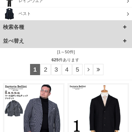
レインウエア
ベスト
検索各種
並べ替え
[1～50件]
625
件あります
1
2
3
4
5