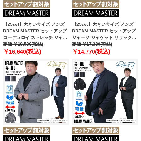
【25set】大きいサイズ メンズ
【25set】大きいサイズ メンズ
DREAM MASTER セットアップ
DREAM MASTER セットアップ
コーデュロイ ストレッチ ジャケ
ジャージ ジャケット リラックス
ット リラックスフィット 軽量 ウ
定価 ￥19,580(税込)
フィット ストレッチ 軽量 ウォッ
定価 ￥17,380(税込)
ォッシャブル イージーケア ライ
シャブル イージーケア ライフス
￥16,640(税込)
￥14,770(税込)
フスーツ azw24234-sj
ーツ azw24232-sj