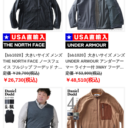
【bb1020】大きいサイズ メンズ
【bb1020】大きいサイズ メンズ
THE NORTH FACE ノースフェ
UNDER ARMOUR アンダーアー
イス フルジップ フーデッド ナイ
マー ライナー付 3WAY フーデッ
ロン ジャケット M VENTURE 2
定価 ￥29,700(税込)
ド ジャケット USA直輸入
定価 ￥53,900(税込)
JACKET USA直輸入 nf0a2vd3-
1371585-012
￥26,730(税込)
￥48,510(税込)
cx6