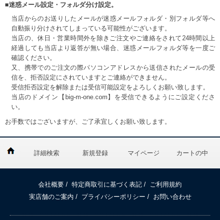
■迷惑メール設定・フォルダ分け設定。
当店からのお送りしたメールが迷惑メールフォルダ・別フォルダ等へ
自動振り分けされてしまっている可能性がございます。
当店の、休日・営業時間外を除きご注文やご連絡をされて24時間以上
経過しても当店より返答が無い場合、迷惑メールフォルダ等を一度ご
確認ください。
又、携帯でのご注文の際パソコンアドレスから送信されたメールの受
信を、拒否設定にされていますとご連絡ができません。
受信拒否設定を解除または受信可能設定をよろしくお願い致します。
当店のドメイン【big-m-one.com】を受信できるようにご設定くださ
い。
お手数ではございますが、ご了承宜しくお願い致します。
詳細検索
新規登録
マイページ
カートの中
会社概要
/
特定商取引に基づく表記
/
ご利用規約
実店舗のご案内
/
プライバシーポリシー
/
お問い合わせ