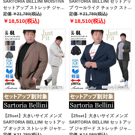
SARTORIA BELLINI MOISTIVA
SARTORIA BELLINI セットアッ
セットアップ ストレッチ ジャケ
プ ウールライク チェック ストレ
ット 滑らかな手触り シワになり
定価 ￥21,780(税込)
ッチ ジャケット ジャストフィッ
定価 ￥21,780(税込)
にくい ty-mois-jk-l
ト 軽量 ウォッシャブル イージー
￥18,510(税込)
￥18,510(税込)
ケア ライフスーツ azw24236-sj
【25set】大きいサイズ メンズ
【25set】大きいサイズ メンズ
SARTORIA BELLINI セットアッ
SARTORIA BELLINI セットアッ
プ オックス ストレッチ ジャケッ
プ ジャガード ストレッチ ジャケ
ト ジャストフィット 軽量 ウォッ
定価 ￥21,780(税込)
ット ジャストフィット 軽量 ウォ
定価 ￥14,080(税込)