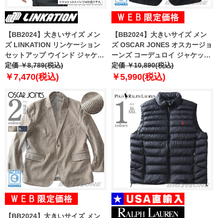
【BB2024】大きいサイズ メン
【BB2024】大きいサイズ メン
ズ LINKATION リンケーション
ズ OSCAR JONES オスカージョ
セットアップ ウインド ジャケッ
ーンズ コーデュロイ ジャケット
ト アスレジャー スポーツウェア
定価 ￥8,789(税込)
ウォッシャブル イージーケア
定価 ￥10,890(税込)
lkb-240401
7920
￥7,470(税込)
￥5,990(税込)
【BB2024】大きいサイズ メン