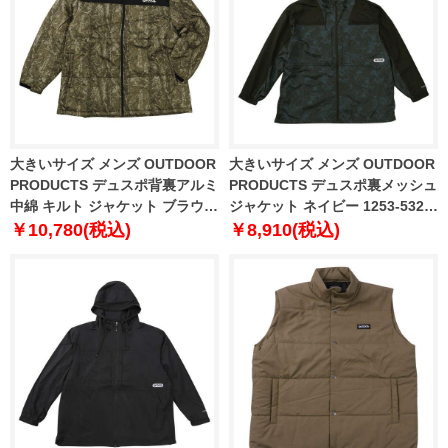
大きいサイズ メンズ OUTDOOR
大きいサイズ メンズ OUTDOOR
PRODUCTS デュスポ背裏アルミ
PRODUCTS デュスポ裏メッシュ
中綿 キルト ジャケット ブラウン
ジャケット ネイビー 1253-5320-
1253-5322-1 3L 4L 5L 6L 7L 8L
1 3L 4L 5L 6L 8L
￥10,780(税込)
￥8,910(税込)