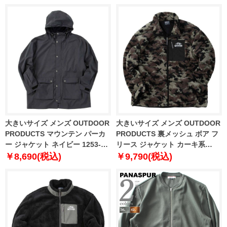
大きいサイズ メンズ OUTDOOR
大きいサイズ メンズ OUTDOOR
PRODUCTS マウンテン パーカ
PRODUCTS 裏メッシュ ボア フ
ー ジャケット ネイビー 1253-
リース ジャケット カーキ系
5326-2 3L 4L 5L 6L 7L 8L
1253-5325-2 3L 4L 5L 6L 8L
￥8,690(税込)
￥9,790(税込)