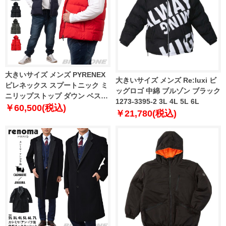
大きいサイズ メンズ PYRENEX
大きいサイズ メンズ Re:luxi ビ
ピレネックス スプートニック ミ
ッグロゴ 中綿 ブルゾン ブラック
ニリップストップ ダウン ベスト
1273-3395-2 3L 4L 5L 6L
SPOUTNIC MINI RIPSTOP
￥60,500(税込)
￥21,780(税込)
VEST 直輸入品 hms017