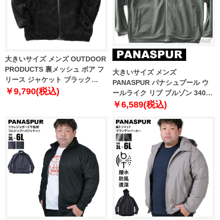
大きいサイズ メンズ OUTDOOR
PRODUCTS 裏メッシュ ボア フ
大きいサイズ メンズ
リース ジャケット ブラック
PANASPUR パナシュプール ウ
1253-5324-2 3L 4L 5L 6L 7L 8L
￥9,790(税込)
ールライク リブ ブルゾン 3401-
721z
￥6,589(税込)