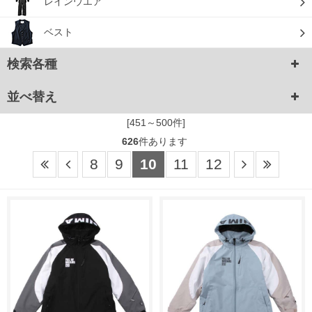
レインウエア
ベスト
検索各種
並べ替え
[451～500件]
626
件あります
8
9
10
11
12