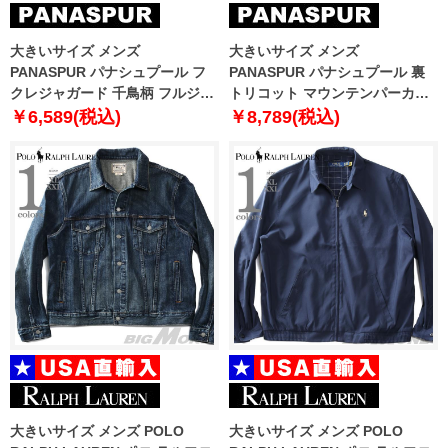
大きいサイズ メンズ
大きいサイズ メンズ
PANASPUR パナシュプール フ
PANASPUR パナシュプール 裏
クレジャガード 千鳥柄 フルジッ
トリコット マウンテンパーカー
プハイ ジャケット 4731-377z
撥水 防風 透湿 4271-500z
￥6,589(税込)
￥8,789(税込)
大きいサイズ メンズ POLO
大きいサイズ メンズ POLO