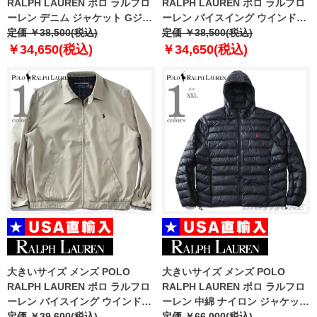
RALPH LAUREN ポロ ラルフロ
RALPH LAUREN ポロ ラルフロ
ーレン デニム ジャケット Gジャ
ーレン バイスイング ウインドブ
ン USA直輸入 710673235-001
定価 ￥38,500(税込)
レーカー USA直輸入
定価 ￥38,500(税込)
710548506-001
￥34,650(税込)
￥34,650(税込)
大きいサイズ メンズ POLO
大きいサイズ メンズ POLO
RALPH LAUREN ポロ ラルフロ
RALPH LAUREN ポロ ラルフロ
ーレン バイスイング ウインドブ
ーレン 中綿 ナイロン ジャケット
レーカー ジャケット USA直輸入
定価 ￥39,600(税込)
USA直輸入 710955870-002
定価 ￥66,000(税込)