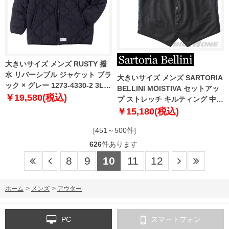
大きいサイズ メンズ RUSTY 撥
水 リバーシブル ジャケット ブラ
大きいサイズ メンズ SARTORIA
ック × グレー 1273-4330-2 3L
BELLINI MOISTIVA セットアッ
4L 5L 6L
￥19,580(税込)
プ ストレッチ キルティング 中綿
ベスト 滑らかな手触り シワにな
￥15,180(税込)
りにくい ty-mois-ve-l
[451～500件]
626
件あります
8
9
10
11
12
ホーム
>
メンズ
>
アウター
PC
スマートフォン