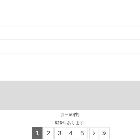
[1～50件]
626
件あります
1
2
3
4
5