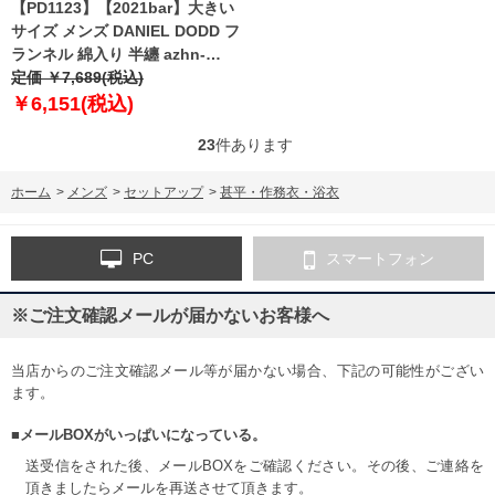
【PD1123】【2021bar】大きい
サイズ メンズ DANIEL DODD フ
ランネル 綿入り 半纏 azhn-
210501
定価 ￥7,689(税込)
￥6,151(税込)
23
件あります
ホーム
>
メンズ
>
セットアップ
>
甚平・作務衣・浴衣
PC
スマートフォン
※ご注文確認メールが届かないお客様へ
当店からのご注文確認メール等が届かない場合、下記の可能性がござい
ます。
■メールBOXがいっぱいになっている。
送受信をされた後、メールBOXをご確認ください。その後、ご連絡を
頂きましたらメールを再送させて頂きます。