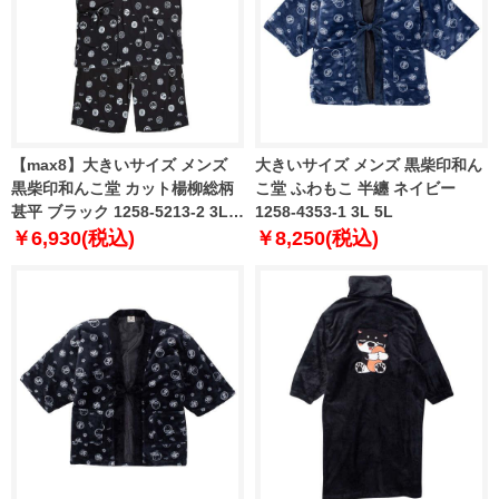
【max8】大きいサイズ メンズ
大きいサイズ メンズ 黒柴印和ん
黒柴印和んこ堂 カット楊柳総柄
こ堂 ふわもこ 半纏 ネイビー
甚平 ブラック 1258-5213-2 3L
1258-4353-1 3L 5L
4L 5L 6L 8L
￥6,930(税込)
￥8,250(税込)