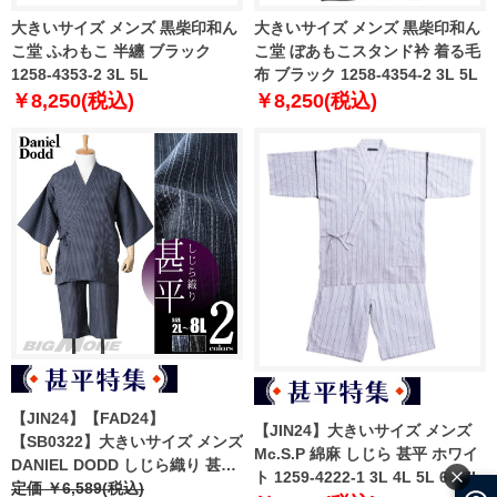
大きいサイズ メンズ 黒柴印和ん
大きいサイズ メンズ 黒柴印和ん
こ堂 ふわもこ 半纏 ブラック
こ堂 ぼあもこスタンド衿 着る毛
1258-4353-2 3L 5L
布 ブラック 1258-4354-2 3L 5L
￥8,250(税込)
￥8,250(税込)
【JIN24】【FAD24】
【JIN24】大きいサイズ メンズ
【SB0322】大きいサイズ メンズ
Mc.S.P 綿麻 しじら 甚平 ホワイ
DANIEL DODD しじら織り 甚平
ト 1259-4222-1 3L 4L 5L 6L 7L
azjin-240201
定価 ￥6,589(税込)