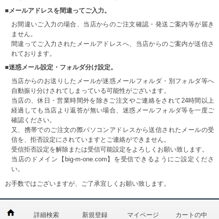
■メールアドレスを間違ってご入力。
お間違いご入力の場合、当店からのご注文確認・発送ご案内等が届き
ません。
間違ってご入力されたメールアドレスへ、当店からのご案内が送信さ
れております。
■迷惑メール設定・フォルダ分け設定。
当店からのお送りしたメールが迷惑メールフォルダ・別フォルダ等へ
自動振り分けされてしまっている可能性がございます。
当店の、休日・営業時間外を除きご注文やご連絡をされて24時間以上
経過しても当店より返答が無い場合、迷惑メールフォルダ等を一度ご
確認ください。
又、携帯でのご注文の際パソコンアドレスから送信されたメールの受
信を、拒否設定にされていますとご連絡ができません。
受信拒否設定を解除または受信可能設定をよろしくお願い致します。
当店のドメイン【big-m-one.com】を受信できるようにご設定くださ
い。
お手数ではございますが、ご了承宜しくお願い致します。
詳細検索
新規登録
マイページ
カートの中