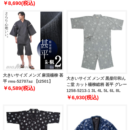
7L
￥8,690(税込)
大きいサイズ メンズ 麻混楊柳 甚
大きいサイズ メンズ 黒柴印和ん
平 rms-52707az 【t2501】
こ堂 カット楊柳総柄 甚平 グレー
￥6,589(税込)
1258-5213-1 3L 4L 5L 6L 8L
￥6,930(税込)