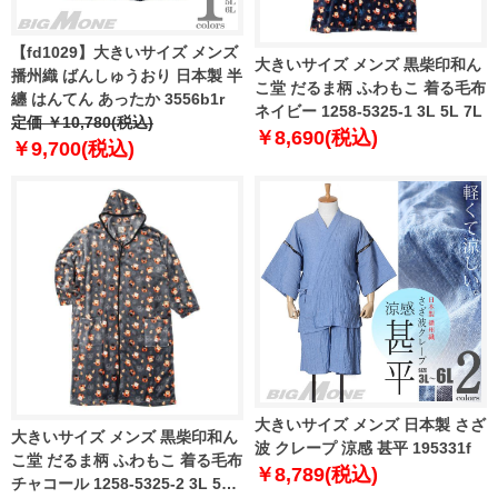
【fd1029】大きいサイズ メンズ
大きいサイズ メンズ 黒柴印和ん
播州織 ばんしゅうおり 日本製 半
こ堂 だるま柄 ふわもこ 着る毛布
纏 はんてん あったか 3556b1r
ネイビー 1258-5325-1 3L 5L 7L
定価 ￥10,780(税込)
￥8,690(税込)
￥9,700(税込)
大きいサイズ メンズ 日本製 さざ
大きいサイズ メンズ 黒柴印和ん
波 クレープ 涼感 甚平 195331f
こ堂 だるま柄 ふわもこ 着る毛布
￥8,789(税込)
チャコール 1258-5325-2 3L 5L