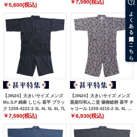
￥7,590(税込)
￥5,600(税込)
【JIN24】大きいサイズ メンズ
【JIN24】大きいサイズ メンズ
Mc.S.P 綿麻 しじら 甚平 ブラッ
黒柴印和んこ堂 楊柳総柄 甚平 チ
ク 1259-4222-2 3L 4L 5L 6L 7L
ャコール 1259-4210-2 3L 4L 5L
6L 8L
￥7,590(税込)
￥6,930(税込)