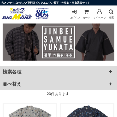
大きいサイズのメンズ専門店ビッグエムワン甚平・作務衣・浴衣通販サイト
ログイン
カート
マイページ
検索
検索各種
並べ替え
23
件あります