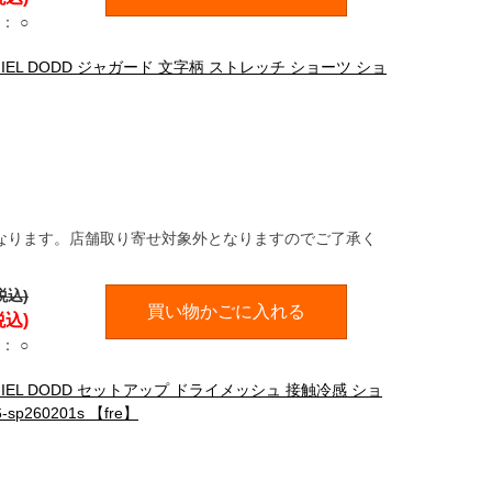
：
○
NIEL DODD ジャガード 文字柄 ストレッチ ショーツ ショ
なります。店舗取り寄せ対象外となりますのでご了承く
税込)
買い物かごに入れる
税込)
：
○
ANIEL DODD セットアップ ドライメッシュ 接触冷感 ショ
260201s 【fre】