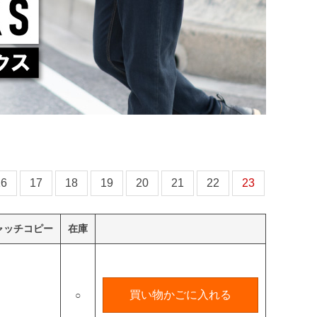
16
17
18
19
20
21
22
23
ャッチコピー
在庫
買い物かごに入れる
○