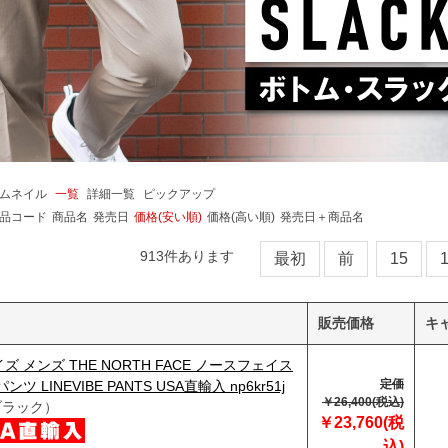
ムネイル
一覧
詳細一覧
ピックアップ
品コード
商品名
発売日
価格(安い順)
価格(高い順)
発売日＋商品名
913
件あります
最初
前
15
販売価格
キ
ズ メンズ THE NORTH FACE ノースフェイス
定価
ツ LINEVIBE PANTS USA直輸入 np6kr51j
￥26,400(税込)
ブラック）
￥23,760(税
込)