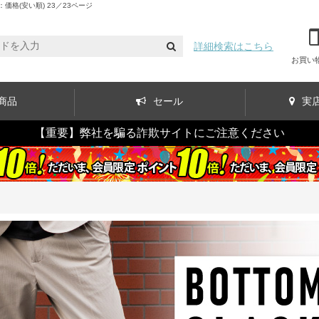
格(安い順) 23／23ページ
詳細検索はこちら
お買い
商品
セール
実
【重要】弊社を騙る詐欺サイトにご注意ください