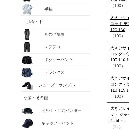
（100）
半袖
大きいサイズ
肌着・下
コラボ デニ
120 130
その他肌着
（100）
ステテコ
大きいサイ
ロング パン
ボクサーパンツ
105 110 1
（100）
トランクス
大きいサイ
ロング パン
シューズ・サンダル
110 115 
（100）
小物・その他
大きいサイ
ベルト・サスペンダー
ット シャー
4L 5L 6L
キャップ・ハット
（3L）