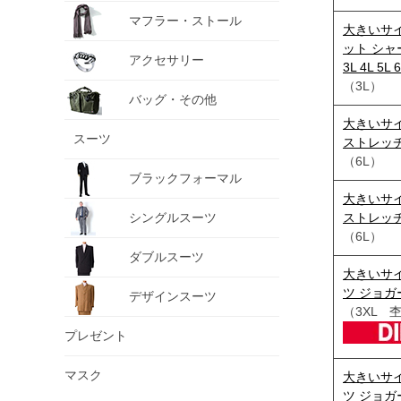
マフラー・ストール
大きいサイ
ット シャー
アクセサリー
3L 4L 5L 
（3L）
バッグ・その他
大きいサイズ
スーツ
ストレッチ パ
（6L）
ブラックフォーマル
大きいサイズ
シングルスーツ
ストレッチ パ
（6L）
ダブルスーツ
大きいサイ
ツ ジョガ
デザインスーツ
（3XL 
プレゼント
マスク
大きいサイ
ツ ジョガ