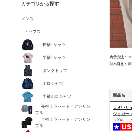
カテゴリから探す
メンズ
トップス
長袖Tシャツ
半袖Tシャツ
表示方法：
サ
並べ替え：
商
タンクトップ
ポロシャツ
商品名
半袖ポロシャツ
長袖上下セット・アンサン
大きいサイ
ブル
ジョガー パン
半袖上下セット・アンサン
（XXL 
ブル