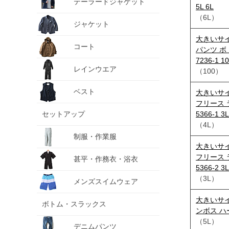
テーラードジャケット
5L 6L
（6L）
ジャケット
大きいサイ
コート
パンツ ボ
7236-1 10
レインウエア
（100）
ベスト
大きいサイズ
フリース 
セットアップ
5366-1 3L
（4L）
制服・作業服
大きいサイズ
フリース 
甚平・作務衣・浴衣
5366-2 3L
（3L）
メンズスイムウェア
大きいサイズ
ボトム・スラックス
ンボス ハーフ
（5L）
デニムパンツ