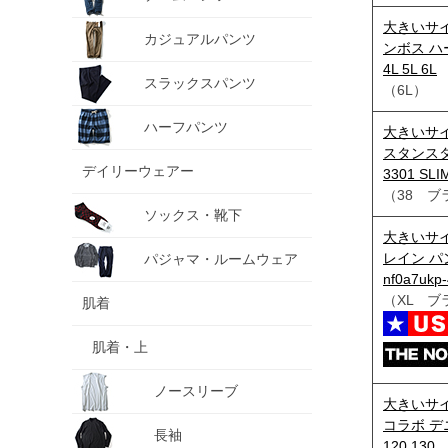
大きいサイズ
カジュアルパンツ
ンボス ハー
4L 5L 6L
スラックスパンツ
（6L）
ハーフパンツ
大きいサイ
スタンスタ
デイリーウェアー
3301 SLI
（38 ブ
ソックス・靴下
大きいサイ
レイン パン
パジャマ・ルームウェア
nf0a7ukp
（XL ブ
肌着
肌着・上
ノースリーブ
大きいサイズ
コラボ デニ
長袖
120 130