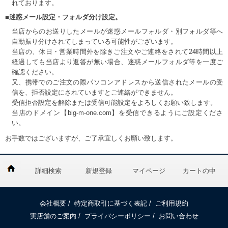
れております。
■迷惑メール設定・フォルダ分け設定。
当店からのお送りしたメールが迷惑メールフォルダ・別フォルダ等へ
自動振り分けされてしまっている可能性がございます。
当店の、休日・営業時間外を除きご注文やご連絡をされて24時間以上
経過しても当店より返答が無い場合、迷惑メールフォルダ等を一度ご
確認ください。
又、携帯でのご注文の際パソコンアドレスから送信されたメールの受
信を、拒否設定にされていますとご連絡ができません。
受信拒否設定を解除または受信可能設定をよろしくお願い致します。
当店のドメイン【big-m-one.com】を受信できるようにご設定くださ
い。
お手数ではございますが、ご了承宜しくお願い致します。
詳細検索
新規登録
マイページ
カートの中
会社概要
/
特定商取引に基づく表記
/
ご利用規約
実店舗のご案内
/
プライバシーポリシー
/
お問い合わせ