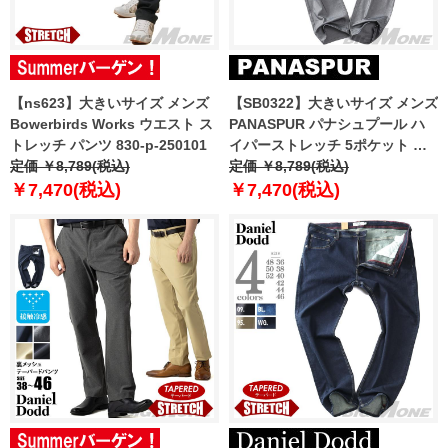
【ns623】大きいサイズ メンズ
【SB0322】大きいサイズ メンズ
Bowerbirds Works ウエスト ス
PANASPUR パナシュプール ハ
トレッチ パンツ 830-p-250101
イパーストレッチ 5ポケット パ
定価 ￥8,789(税込)
ンツ 4733-323z
定価 ￥8,789(税込)
￥7,470(税込)
￥7,470(税込)