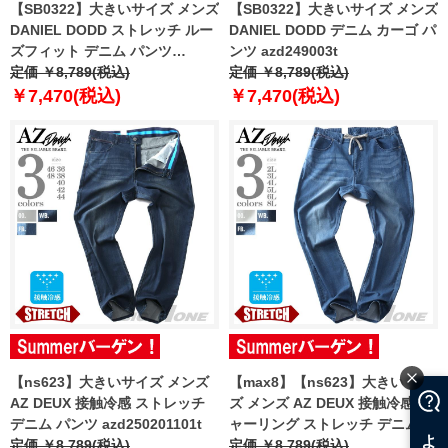
【SB0322】大きいサイズ メンズ
【SB0322】大きいサイズ メンズ
DANIEL DODD ストレッチ ルー
DANIEL DODD デニム カーゴ パ
ズフィット デニム パンツ
ンツ azd249003t
azd239004102l
定価 ￥8,789(税込)
定価 ￥8,789(税込)
￥7,470(税込)
￥7,470(税込)
【ns623】大きいサイズ メンズ
【max8】【ns623】大きいサイ
AZ DEUX 接触冷感 ストレッチ
ズ メンズ AZ DEUX 接触冷感 シ
デニム パンツ azd250201101t
ャーリング ストレッチ デニム パ
定価 ￥8,789(税込)
ンツ azd250202101t
定価 ￥8,789(税込)