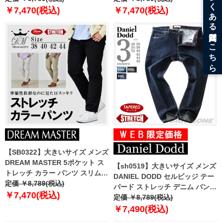
￥7,470(税込)
￥7,470(税込)
【SB0322】大きいサイズ メンズ
DREAM MASTER 5ポケット ス
【sh0519】大きいサイズ メンズ
トレッチ カラー パンツ スリムフ
DANIEL DODD セルビッジ テー
ィット dmd-249001s
定価 ￥8,789(税込)
パード ストレッチ デニム パンツ
￥7,470(税込)
azd-229006t
定価 ￥8,789(税込)
￥7,490(税込)