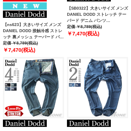
【SB0322】大きいサイズ メンズ
DANIEL DODD ストレッチ テー
パード デニム パンツ
【ns623】大きいサイズ メンズ
azd239003101t
定価 ￥8,789(税込)
DANIEL DODD 接触冷感 ストレ
￥7,470(税込)
ッチ 裏メッシュ テーパード パン
ツ 春夏新作 azp260202201t
定価 ￥8,789(税込)
【fre】
￥7,470(税込)