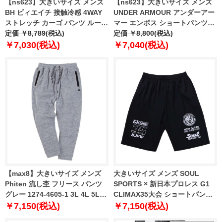
【ns623】大きいサイズ メンズ
【ns623】大きいサイズ メンズ
BH ビィエイチ 接触冷感 4WAY
UNDER ARMOUR アンダーアー
ストレッチ カーゴ パンツ ルーズ
マー エンボス ショートパンツ
フィット 紫外線軽減 春夏新作
定価 ￥8,789(税込)
USA直輸入 1377137-005
定価 ￥8,800(税込)
bhp-260101l 【fre】
￥7,030(税込)
￥7,040(税込)
【max8】大きいサイズ メンズ
大きいサイズ メンズ SOUL
Phiten 流し杢 フリース パンツ
SPORTS × 新日本プロレス G1
グレー 1274-4605-1 3L 4L 5L
CLIMAX35大会 ショートパンツ
6L 8L
ブラック 1274-5247-1 3L 4L 5L
￥7,150(税込)
￥7,150(税込)
6L 8L