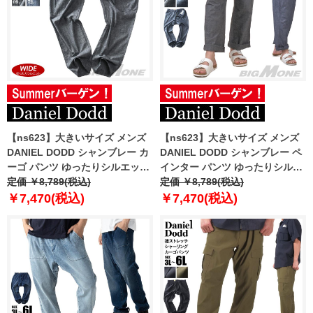
【ns623】大きいサイズ メンズ
【ns623】大きいサイズ メンズ
DANIEL DODD シャンブレー カ
DANIEL DODD シャンブレー ペ
ーゴ パンツ ゆったりシルエット
インター パンツ ゆったりシルエ
830-d-259002w
定価 ￥8,789(税込)
ット 830-d-259003w 【t2501】
定価 ￥8,789(税込)
￥7,470(税込)
￥7,470(税込)