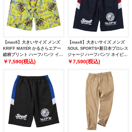
【max8】大きいサイズ メンズ
【max8】大きいサイズ メンズ
KRIFF MAYER かるさらエアー
SOUL SPORTS×新日本プロレス
総柄プリント ハーフパンツ イエ
ジャージ ハーフパンツ ネイビー
ロー マップ柄 1274-5500-3 3L
1274-5545-1 3L 4L 5L 6L 8L
￥7,590(税込)
￥7,590(税込)
4L 5L 6L 8L