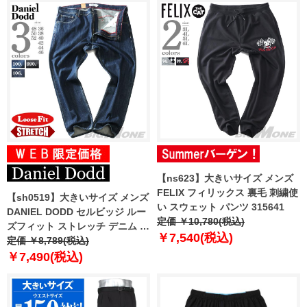
【ns623】大きいサイズ メンズ
FELIX フィリックス 裏毛 刺繍使
【sh0519】大きいサイズ メンズ
い スウェット パンツ 315641
DANIEL DODD セルビッジ ルー
定価 ￥10,780(税込)
ズフィット ストレッチ デニム パ
￥7,540(税込)
ンツ azd-229007l
定価 ￥8,789(税込)
￥7,490(税込)