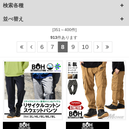
検索各種
並べ替え
[351～400件]
913
件あります
6
7
8
9
10