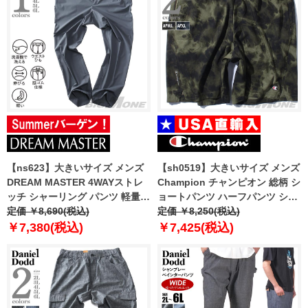
【ns623】大きいサイズ メンズ
【sh0519】大きいサイズ メンズ
DREAM MASTER 4WAYストレ
Champion チャンピオン 総柄 シ
ッチ シャーリング パンツ 軽量
ョートパンツ ハーフパンツ ショ
ウォッシャブル 消臭抗菌
定価 ￥8,690(税込)
ーツ USA直輸入 85707p
定価 ￥8,250(税込)
azs2535-sps
￥7,380(税込)
￥7,425(税込)