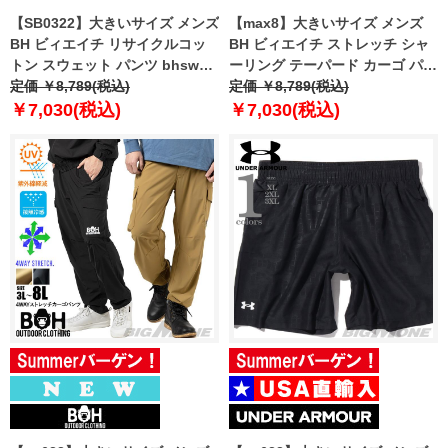
【SB0322】大きいサイズ メンズ
【max8】大きいサイズ メンズ
BH ビィエイチ リサイクルコッ
BH ビィエイチ ストレッチ シャ
トン スウェット パンツ bhswp-
ーリング テーパード カーゴ パン
240101
定価 ￥8,789(税込)
ツ bhp-250401t 【t2502】
定価 ￥8,789(税込)
￥7,030(税込)
￥7,030(税込)