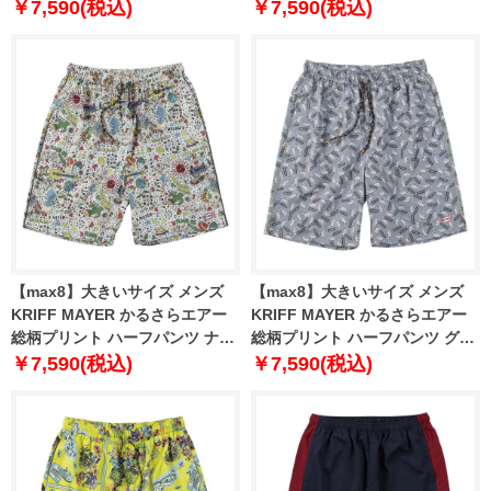
3L 4L 5L 6L 7L 8L
3L 4L 5L 6L 7L 8L
￥7,590(税込)
￥7,590(税込)
【max8】大きいサイズ メンズ
【max8】大きいサイズ メンズ
KRIFF MAYER かるさらエアー
KRIFF MAYER かるさらエアー
総柄プリント ハーフパンツ ナチ
総柄プリント ハーフパンツ グレ
ュラル ヒッピー柄 1274-5500-1
ー クリフラビット柄 1274-5500-
￥7,590(税込)
￥7,590(税込)
3L 4L 5L 6L 8L
2 3L 4L 5L 6L 8L