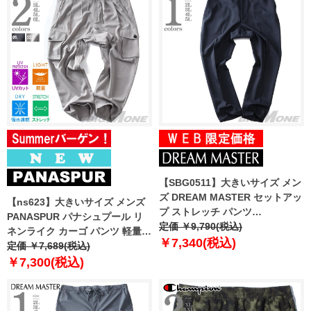
【SBG0511】大きいサイズ メン
ズ DREAM MASTER セットアッ
【ns623】大きいサイズ メンズ
プ ストレッチ パンツ
PANASPUR パナシュプール リ
dm2232pw-se
定価 ￥9,790(税込)
ネンライク カーゴ パンツ 軽量
￥7,340(税込)
吸水速乾 UVカット 春夏新作
定価 ￥7,689(税込)
6402-704zs
￥7,300(税込)