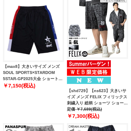
【max8】大きいサイズ メンズ
SOUL SPORTS×STARDOM
5STAR-GP2025大会 ショートパ
ンツ ブラック 1274-5248-1 3L
￥7,150(税込)
【shd729】【ns623】大きいサ
4L 5L 6L 8L
イズ メンズ FELIX フィリックス
刺繍入り 総柄 ショーツ ショート
パンツ ハーフパンツ 春夏新作
定価 ￥7,689(税込)
126628 【fre】
￥7,300(税込)