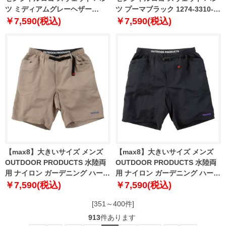
ツ ミディアムグレーヘザー
ツ プーマブラック 1274-3310-2
1274-3310-1 2XL 3XL 4XL
2XL 3XL 4XL
￥7,590(税込)
￥7,590(税込)
【max8】大きいサイズ メンズ
【max8】大きいサイズ メンズ
OUTDOOR PRODUCTS 水陸両
OUTDOOR PRODUCTS 水陸両
用 ナイロン ガーデニング ハーフ
用 ナイロン ガーデニング ハーフ
パンツ ベージュ 1254-5220-1 3L
パンツ ブラック 1254-5220-2 3L
￥7,590(税込)
￥7,590(税込)
4L 5L 6L 7L 8L
4L 5L 6L 7L 8L
[351～400件]
913
件あります