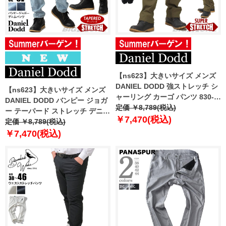
【ns623】大きいサイズ メンズ
DANIEL DODD 強ストレッチ シ
【ns623】大きいサイズ メンズ
ャーリング カーゴ パンツ 830-p-
DANIEL DODD バンピー ジョガ
240401 【t2501】
定価 ￥8,789(税込)
ー テーパード ストレッチ デニム
￥7,470(税込)
パンツ 春夏新作 830-d-259005
定価 ￥8,789(税込)
【fre】
￥7,470(税込)