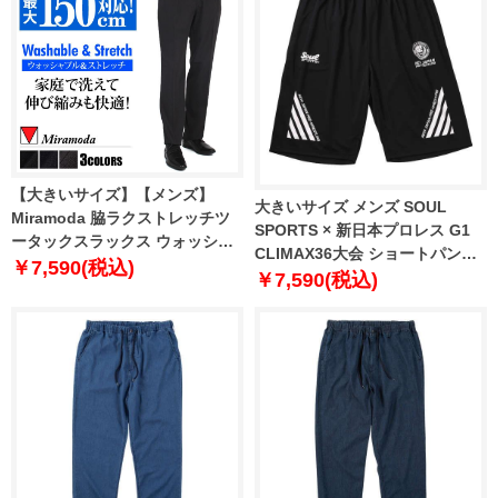
【大きいサイズ】【メンズ】
大きいサイズ メンズ SOUL
Miramoda 脇ラクストレッチツ
SPORTS × 新日本プロレス G1
ータックスラックス ウォッシャ
CLIMAX36大会 ショートパンツ
ブル 日本製生地使用 3923
￥7,590(税込)
ブラック 1274-6242-1 3L 4L 5L
￥7,590(税込)
6L 8L