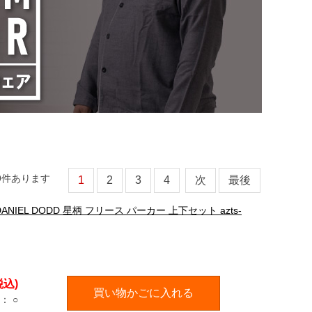
9
件あります
1
2
3
4
次
最後
ANIEL DODD 星柄 フリース パーカー 上下セット azts-
税込)
買い物かごに入れる
：
○