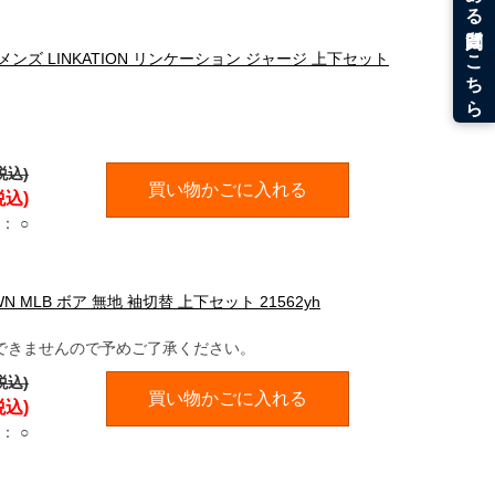
 メンズ LINKATION リンケーション ジャージ 上下セット
税込)
買い物かごに入れる
税込)
：
○
N MLB ボア 無地 袖切替 上下セット 21562yh
できませんので予めご了承ください。
税込)
買い物かごに入れる
税込)
：
○