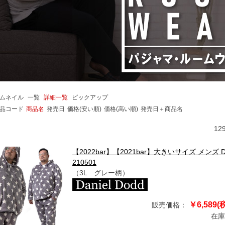
ムネイル
一覧
詳細一覧
ピックアップ
品コード
商品名
発売日
価格(安い順)
価格(高い順)
発売日＋商品名
12
【2022bar】【2021bar】大きいサイズ メンズ D
210501
（3L グレー柄）
￥6,589(
販売価格：
在庫