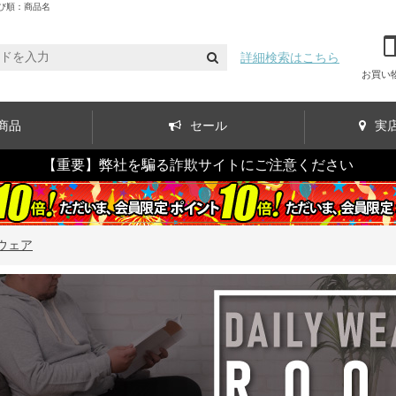
び順：商品名
詳細検索はこちら
お買い
商品
セール
実
【重要】弊社を騙る詐欺サイトにご注意ください
ウェア