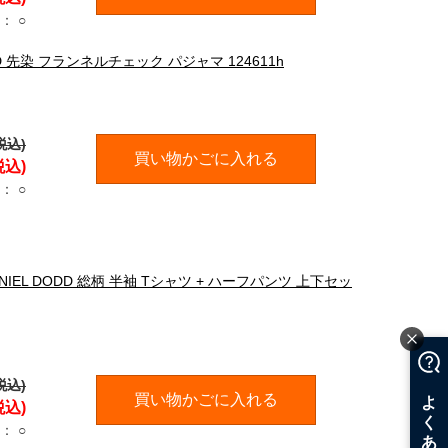
：
○
DD 先染 フランネルチェック パジャマ 124611h
税込)
買い物かごに入れる
税込)
：
○
NIEL DODD 総柄 半袖 Tシャツ + ハーフパンツ 上下セッ
税込)
買い物かごに入れる
税込)
：
○