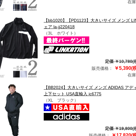
在庫
【bb1020】【PD1123】大きいサイズ メンズ 
ェア la-jj220418
（3L ホワイト）
定価 ￥10,780(
￥5,390(
販売価格：
在庫
【BB2024】大きいサイズ メンズ ADIDAS 
上下セット USA直輸入 ic6775
（XL ブラック）
定価 ￥19,800(
￥17,820(
販売価格：