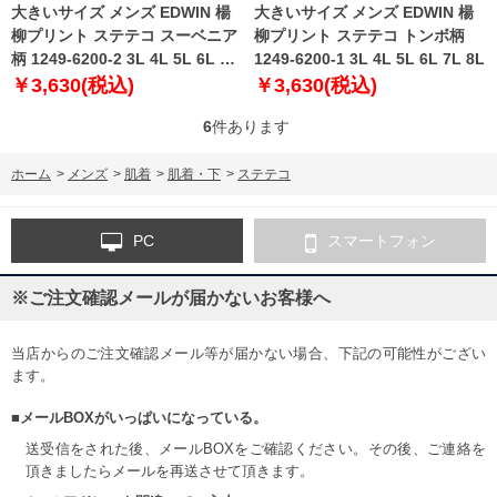
大きいサイズ メンズ EDWIN 楊
大きいサイズ メンズ EDWIN 楊
柳プリント ステテコ スーベニア
柳プリント ステテコ トンボ柄
柄 1249-6200-2 3L 4L 5L 6L 7L
1249-6200-1 3L 4L 5L 6L 7L 8L
8L
￥3,630(税込)
￥3,630(税込)
6
件あります
ホーム
>
メンズ
>
肌着
>
肌着・下
>
ステテコ
PC
スマートフォン
※ご注文確認メールが届かないお客様へ
当店からのご注文確認メール等が届かない場合、下記の可能性がござい
ます。
■メールBOXがいっぱいになっている。
送受信をされた後、メールBOXをご確認ください。その後、ご連絡を
頂きましたらメールを再送させて頂きます。