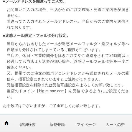
■メールアドレスを間違ってご入力。
お間違いご入力の場合、当店からのご注文確認・発送ご案内等が届き
ません。
間違ってご入力されたメールアドレスへ、当店からのご案内が送信さ
れております。
■迷惑メール設定・フォルダ分け設定。
当店からのお送りしたメールが迷惑メールフォルダ・別フォルダ等へ
自動振り分けされてしまっている可能性がございます。
当店の、休日・営業時間外を除きご注文やご連絡をされて24時間以上
経過しても当店より返答が無い場合、迷惑メールフォルダ等を一度ご
確認ください。
又、携帯でのご注文の際パソコンアドレスから送信されたメールの受
信を、拒否設定にされていますとご連絡ができません。
受信拒否設定を解除または受信可能設定をよろしくお願い致します。
当店のドメイン【big-m-one.com】を受信できるようにご設定くださ
い。
お手数ではございますが、ご了承宜しくお願い致します。
詳細検索
新規登録
マイページ
カートの中