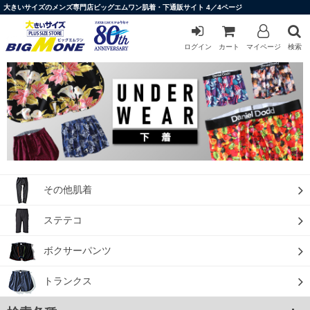
大きいサイズのメンズ専門店ビッグエムワン肌着・下通販サイト 4／4ページ
ログイン
カート
マイページ
検索
その他肌着
ステテコ
ボクサーパンツ
トランクス