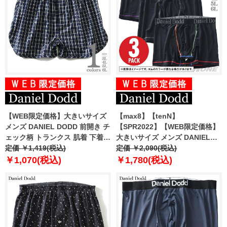
【WEB限定価格】大きいサイズ
【max8】【tenN】
メンズ DANIEL DODD 前開き チ
【SPR2022】【WEB限定価格】
ェック柄 トランクス 肌着 下着
大きいサイズ メンズ DANIEL
azut-219007
定価 ￥1,419(税込)
DODD 吸汗速乾 前開き ボクサー
定価 ￥2,090(税込)
パンツ カラーステッチ ボクサー
￥1,070(税込)
￥1,780(税込)
ブリーフ 3枚セット インナー 肌
着 下着 まとめ買い azup-2101
【uk0312】