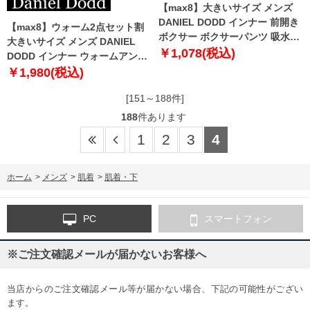
【max8】大きいサイズ メンズ
DANIEL DODD インナー 前開き
【max8】ウォーム2点セット割
ボクサー ボクサーパンツ 吸水速
大きいサイズ メンズ DANIEL
乾 カラーステッチ ボクサーブリ
￥1,078(税込)
DODD インナー ウォームアンダ
ーフ 肌着 下着 azup-15003
ー ロング タイツ 肌着 下着 azu-
￥1,980(税込)
190504
[151～188件]
188
件あります
1
2
3
4
ホーム
>
メンズ
>
肌着
>
肌着・下
PC
スマートフォン
※ご注文確認メールが届かないお客様へ
当店からのご注文確認メール等が届かない場合、下記の可能性がござい
ます。