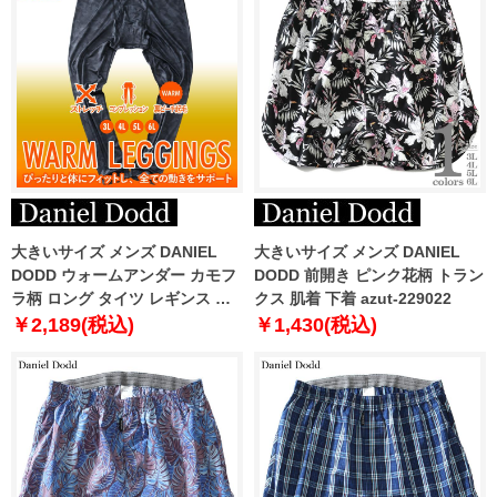
大きいサイズ メンズ DANIEL
大きいサイズ メンズ DANIEL
DODD ウォームアンダー カモフ
DODD 前開き ピンク花柄 トラン
ラ柄 ロング タイツ レギンス ス
クス 肌着 下着 azut-229022
トレッチ コンプレッション 裏ピ
￥2,189(税込)
￥1,430(税込)
ーチ起毛 迷彩柄 azit-220502