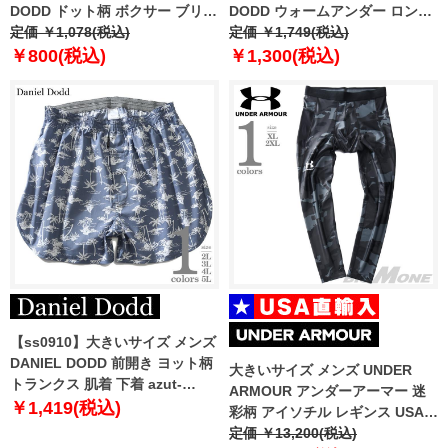
DODD ドット柄 ボクサー ブリー
DODD ウォームアンダー ロング
フ パンツ 肌着 下着 azup-
定価 ￥1,078(税込)
タイツ レギンス コンプレッショ
定価 ￥1,749(税込)
219061
ン 裏ピーチ起毛 azit-210502
￥800(税込)
￥1,300(税込)
【ss0910】大きいサイズ メンズ
DANIEL DODD 前開き ヨット柄
大きいサイズ メンズ UNDER
トランクス 肌着 下着 azut-
ARMOUR アンダーアーマー 迷
219016
￥1,419(税込)
彩柄 アイソチル レギンス USA直
輸入 1361585
定価 ￥13,200(税込)