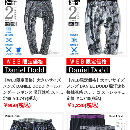
【WEB限定価格】大きいサイズ
【WEB限定価格】大きいサイズ
メンズ DANIEL DODD クールア
メンズ DANIEL DODD 吸汗速乾
ンダー レギンス 吸汗速乾 ストレ
接触涼感 ステテコ ストレッチ
ッチ 接触涼感 azit-219002
定価 ￥1,749(税込)
azst-210201
定価 ￥1,749(税込)
￥950(税込)
￥1,220(税込)