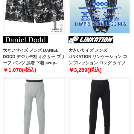
大きいサイズ メンズ DANIEL
大きいサイズ メンズ
DODD デジカモ柄 ボクサー ブリ
LINKATION リンケーション コ
ーフ パンツ 肌着 下着 azup-
ンプレッション ロング タイツ レ
239074c
ギンス ストレッチ 抗菌防臭 吸汗
￥1,078(税込)
￥3,289(税込)
速乾 アスレジャー スポーツウェ
ア lkit-239002