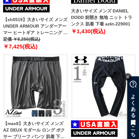
大きいサイズ メンズ DANIEL
DODD 前開き 無地 ニット トラ
【sh0519】大きいサイズ メンズ
ンクス 肌着 下着 azkt-229001
UNDER ARMOUR アンダーアー
￥1,430(税込)
マー ヒートギア トレーニング レ
ギンス USA直輸入 1361586
定価 ￥8,250(税込)
￥7,425(税込)
【max8】大きいサイズ メンズ
AZ DEUX モダール ロング ボク
サー ブリーフ パンツ 肌着 下着