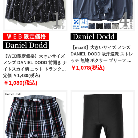
【max8】大きいサイズ メンズ
DANIEL DODD 吸汗速乾 ストレ
【WEB限定価格】大きいサイズ
ッチ 無地 ボクサー ブリーフ パ
メンズ DANIEL DODD 前開き ナ
ンツ 肌着 下着 azup-209035
￥1,078(税込)
イトスカイ柄 ニット トランクス
肌着 下着 azkt-219002
定価 ￥1,430(税込)
￥1,080(税込)