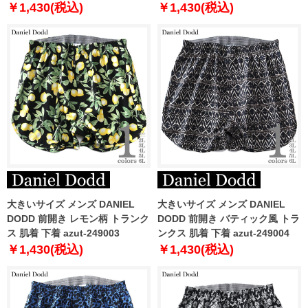
￥1,430(税込)
￥1,430(税込)
大きいサイズ メンズ DANIEL
大きいサイズ メンズ DANIEL
DODD 前開き レモン柄 トランク
DODD 前開き バティック風 トラ
ス 肌着 下着 azut-249003
ンクス 肌着 下着 azut-249004
￥1,430(税込)
￥1,430(税込)