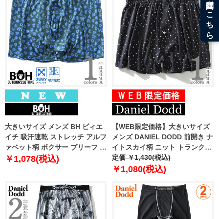
大きいサイズ メンズ BH ビィエ
【WEB限定価格】大きいサイズ
イチ 吸汗速乾 ストレッチ アルフ
メンズ DANIEL DODD 前開き ナ
ァベット柄 ボクサー ブリーフ パ
イトスカイ柄 ニット トランクス
ンツ 肌着 下着 春夏新作 bhup-
肌着 下着 azkt-219002
定価 ￥1,430(税込)
￥1,078(税込)
269008
￥1,080(税込)