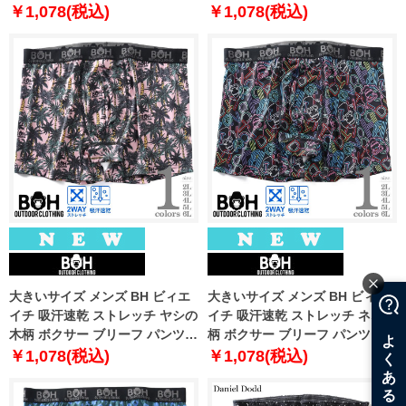
着 下着 春夏新作 bhup-269004
肌着 下着 春夏新作 bhup-
￥1,078(税込)
￥1,078(税込)
269005
大きいサイズ メンズ BH ビィエ
大きいサイズ メンズ BH ビィエ
イチ 吸汗速乾 ストレッチ ヤシの
イチ 吸汗速乾 ストレッチ ネオン
木柄 ボクサー ブリーフ パンツ
柄 ボクサー ブリーフ パンツ 肌
肌着 下着 春夏新作 bhup-
着 下着 春夏新作 bhup-269007
￥1,078(税込)
￥1,078(税込)
269006