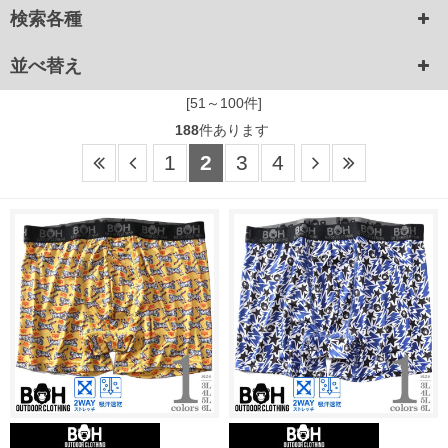
検索各種
並べ替え
[51～100件]
188
件あります
1
2
3
4