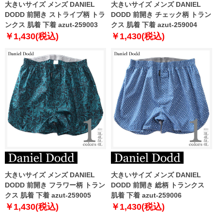
大きいサイズ メンズ DANIEL
大きいサイズ メンズ DANIEL
DODD 前開き ストライプ柄 トラ
DODD 前開き チェック柄 トラン
ンクス 肌着 下着 azut-259003
クス 肌着 下着 azut-259004
￥1,430(税込)
￥1,430(税込)
大きいサイズ メンズ DANIEL
大きいサイズ メンズ DANIEL
DODD 前開き フラワー柄 トラン
DODD 前開き 総柄 トランクス
クス 肌着 下着 azut-259005
肌着 下着 azut-259006
￥1,430(税込)
￥1,430(税込)