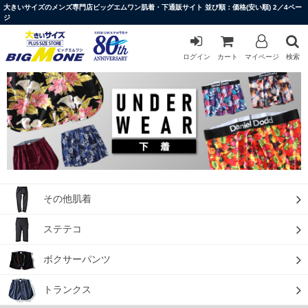
大きいサイズのメンズ専門店ビッグエムワン肌着・下通販サイト 並び順：価格(安い順) 2／4ペー
ジ
ログイン
カート
マイページ
検索
その他肌着
ステテコ
ボクサーパンツ
トランクス