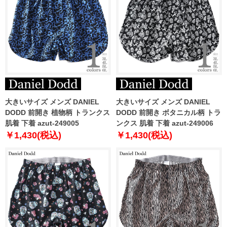
大きいサイズ メンズ DANIEL
大きいサイズ メンズ DANIEL
DODD 前開き 植物柄 トランクス
DODD 前開き ボタニカル柄 トラ
肌着 下着 azut-249005
ンクス 肌着 下着 azut-249006
￥1,430(税込)
￥1,430(税込)