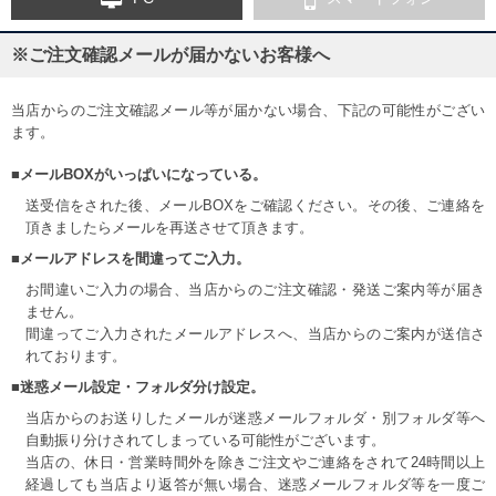
※ご注文確認メールが届かないお客様へ
当店からのご注文確認メール等が届かない場合、下記の可能性がござい
ます。
■メールBOXがいっぱいになっている。
送受信をされた後、メールBOXをご確認ください。その後、ご連絡を
頂きましたらメールを再送させて頂きます。
■メールアドレスを間違ってご入力。
お間違いご入力の場合、当店からのご注文確認・発送ご案内等が届き
ません。
間違ってご入力されたメールアドレスへ、当店からのご案内が送信さ
れております。
■迷惑メール設定・フォルダ分け設定。
当店からのお送りしたメールが迷惑メールフォルダ・別フォルダ等へ
自動振り分けされてしまっている可能性がございます。
当店の、休日・営業時間外を除きご注文やご連絡をされて24時間以上
経過しても当店より返答が無い場合、迷惑メールフォルダ等を一度ご