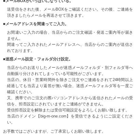
■メールBOXがいっぱいになっている。
送受信をされた後、メールBOXをご確認ください。その後、ご連絡を
頂きましたらメールを再送させて頂きます。
■メールアドレスを間違ってご入力。
お間違いご入力の場合、当店からのご注文確認・発送ご案内等が届き
ません。
間違ってご入力されたメールアドレスへ、当店からのご案内が送信さ
れております。
■迷惑メール設定・フォルダ分け設定。
当店からのお送りしたメールが迷惑メールフォルダ・別フォルダ等へ
自動振り分けされてしまっている可能性がございます。
当店の、休日・営業時間外を除きご注文やご連絡をされて24時間以上
経過しても当店より返答が無い場合、迷惑メールフォルダ等を一度ご
確認ください。
又、携帯でのご注文の際パソコンアドレスから送信されたメールの受
信を、拒否設定にされていますとご連絡ができません。
受信拒否設定を解除または受信可能設定をよろしくお願い致します。
当店のドメイン【big-m-one.com】を受信できるようにご設定くださ
い。
お手数ではございますが、ご了承宜しくお願い致します。