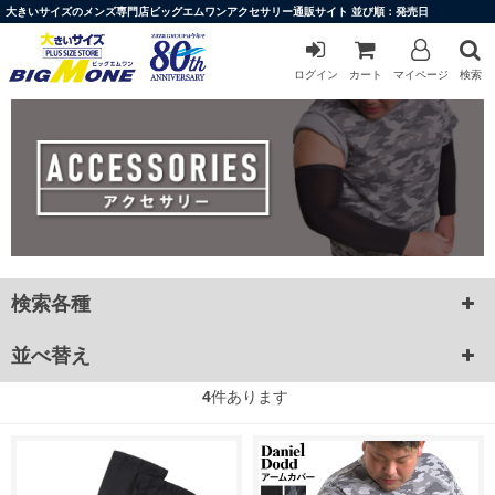
大きいサイズのメンズ専門店ビッグエムワンアクセサリー通販サイト 並び順：発売日
ログイン
カート
マイページ
検索
検索各種
並べ替え
4
件あります