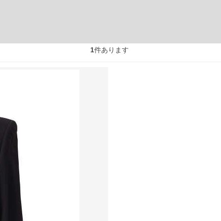
1
件あります