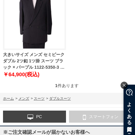
大きいサイズ メンズ セミピーク
ダブル 2ツ釦 1ツ掛 スーツ ブラ
ック × パープル 1122-5350-3 2L
3L 4L
￥64,900(税込)
1
件あります
ホーム
>
メンズ
>
スーツ
>
ダブルスーツ
PC
スマートフォン
※ご注文確認メールが届かないお客様へ