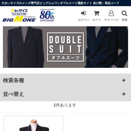
大きいサイズのメンズ専門店ビッグエムワンダブルスーツ通販サイト 並び順：商品コード
ログイン
カート
マイページ
検索
検索各種
並べ替え
1
件あります