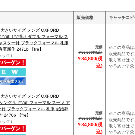
販売価格
キャッチコピ
3】大きいサイズ メンズ OXFORD
C 4ツ釦 1ツ掛け ダブル フォーマル ス
ャスター付 ブラックフォーマル 礼服
定価
※この商品は
夏新作 2471b 【fre】
￥53,900(税込)
販売商品です
ラック）
￥34,800(税
取り寄せはで
込)
で予めご了承
3】大きいサイズ メンズ OXFORD
C シングル 2ツ釦 フォーマル スーツ ア
付 ブラックフォーマル 礼服 冠婚葬
定価
※この商品は
2470b 【fre】
￥53,900(税込)
販売商品です
ラック）
￥34,800(税
取り寄せはで
込)
で予めご了承