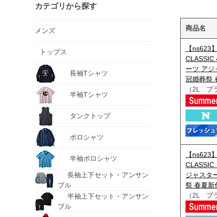
カテゴリから探す
商品名
メンズ
【ns62
トップス
CLASSI
ーツ アジ
長袖Tシャツ
冠婚葬祭 春
（2L ブ
半袖Tシャツ
タンクトップ
ポロシャツ
【ns62
半袖ポロシャツ
CLASSI
長袖上下セット・アンサン
ジャスター
ブル
祭 春夏新作 
（2L ブ
半袖上下セット・アンサン
ブル