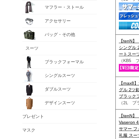
マフラー・ストール
アクセサリー
バッグ・その他
【tenN】
シングル 
スーツ
ートスーツ 
（KB5 
ブラックフォーマル
シングルスーツ
【max8
ダブルスーツ
グル 2ツ
ブラックフ
デザインスーツ
（2L ブ
【tenN】
プレゼント
Vasero
サマー 
マスク
礼服 スーツ