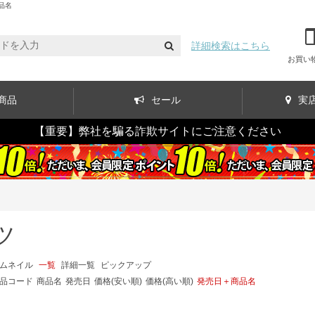
品名
詳細検索はこちら
お買い
商品
セール
実
【重要】弊社を騙る詐欺サイトにご注意ください
ツ
ムネイル
一覧
詳細一覧
ピックアップ
品コード
商品名
発売日
価格(安い順)
価格(高い順)
発売日＋商品名