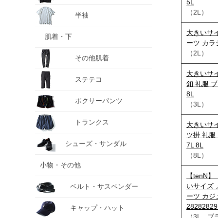
5L
（2L）
半袖
大きいサイ
肌着・下
ーツ カラシ 1
（2L）
その他肌着
大きいサイ
ステテコ
釦 礼服 ブラッ
8L
ボクサーパンツ
（3L）
トランクス
大きいサイ
ツ掛 礼服 ブ
シューズ・サンダル
7L 8L
（8L）
小物・その他
【tenN】
いサイズ 
ベルト・サスペンダー
ーツ カ
2828282
キャップ・ハット
（3L ブ