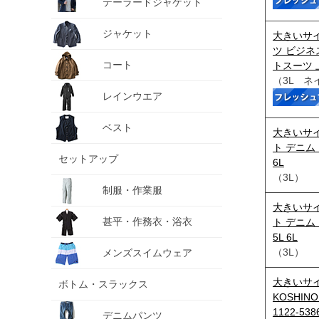
テーラードジャケット
ジャケット
大きいサイ
ツ ビジネ
コート
トスーツ 
（3L ネ
レインウエア
ベスト
大きいサイ
ト デニム ス
セットアップ
6L
（3L）
制服・作業服
大きいサイ
甚平・作務衣・浴衣
ト デニム ス
5L 6L
（3L）
メンズスイムウェア
大きいサイズ
ボトム・スラックス
KOSHI
1122-5386
デニムパンツ