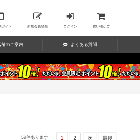
物ガイド
新規会員登録
ログイン
買い物かご
店舗のご案内
よくある質問
59
件あります
1
2
次
最後