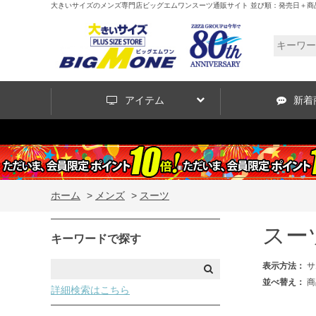
大きいサイズのメンズ専門店ビッグエムワンスーツ通販サイト 並び順：発売日＋商
アイテム
新着
ホーム
>
メンズ
>
スーツ
スー
キーワードで探す
表示方法：
サ
並べ替え：
商
詳細検索はこちら