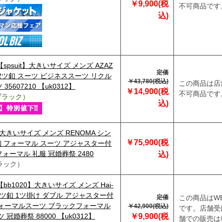
￥9,900(税
不可商品です
込)
【spsuit】大きいサイズ メンズ AZAZ
定価
2ツ釦 スーツ ビジネススーツ リクル
￥43,780(税込)
この商品は店
35607210 【uk0312】
￥14,900(税
不可商品です
ブラック）
込)
】大きいサイズ メンズ RENOMA シン
￥75,900(税
釦 フォーマル スーツ アジャスター付
ォーマル 礼服 冠婚葬祭 2480
込)
ラック）
【bb1020】大きいサイズ メンズ Hai-
n 4ツ釦 1ツ掛け ダブル アジャスター付
定価
この商品はW
フォーマルスーツ ブラックフォーマル
￥42,900(税込)
です。店舗受
 冠婚葬祭 88000 【uk0312】
￥9,900(税
舗での販売は