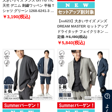
大きいサイズ メンズ UITTG T/C
天竺 デニム 刺繍ワッペン 半袖 T
シャツ グリーン 1268-6241-3 3L
4L 5L 6L 8L
￥3,190(税込)
【ns623】大きいサイズ メンズ
DREAM MASTER セットアップ
ドライタッチ フェイクリネン カ
ジュアル パンツ 軽量 ウォッシャ
定価 ￥6,490(税込)
ブル スマリラ 春夏新作 dm-
￥5,840(税込)
ps2614se 【fre】