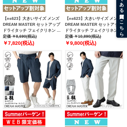
【ns623】大きいサイズ メンズ
【ns623】大きいサイズ メンズ
DREAM MASTER セットアップ
DREAM MASTER セットアップ
ドライタッチ フェイクリネン ノ
ドライタッチ フェイクリネン カ
ーカラー ジャケット 軽量 ウォッ
定価 ￥8,690(税込)
ジュアル ジャケット 軽量 ウォッ
定価 ￥10,890(税込)
シャブル スマリラ 春夏新作 dm-
シャブル スマリラ 春夏新作 dm-
￥7,820(税込)
￥9,800(税込)
js2614nse 【fre】
js2614se 【fre】