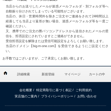
当店からのお送りしたメールが迷惑メールフォルダ・別フォルダ等へ
自動振り分けされてしまっている可能性がございます。
当店の、休日・営業時間外を除きご注文やご連絡をされて24時間以上
経過しても当店より返答が無い場合、迷惑メールフォルダ等を一度ご
確認ください。
又、携帯でのご注文の際パソコンアドレスから送信されたメールの受
信を、拒否設定にされていますとご連絡ができません。
受信拒否設定を解除または受信可能設定をよろしくお願い致します。
当店のドメイン【big-m-one.com】を受信できるようにご設定くださ
い。
お手数ではございますが、ご了承宜しくお願い致します。
詳細検索
新規登録
マイページ
カートの中
会社概要
/
特定商取引に基づく表記
/
ご利用規約
実店舗のご案内
/
プライバシーポリシー
/
お問い合わせ