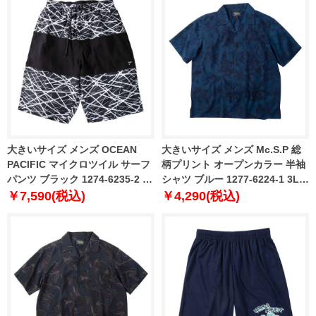
大きいサイズ メンズ OCEAN
大きいサイズ メンズ Mc.S.P 総
PACIFIC マイクロツイル サーフ
柄プリント オープンカラー 半袖
パンツ ブラック 1274-6235-2 3L
シャツ ブルー 1277-6224-1 3L
4L 5L 6L
4L 5L 6L 8L
￥7,590(税込)
￥4,290(税込)