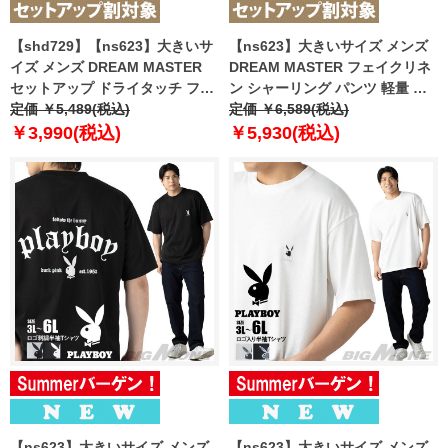
【shd729】【ns623】大きいサ
【ns623】大きいサイズ メンズ
イズ メンズ DREAM MASTER
DREAM MASTER フェイクリネ
セットアップ ドライタッチ フェ
ン シャーリング パンツ 軽量 ウ
イクリネン ショーツ ショートパ
定価 ￥5,489(税込)
ォッシャブル スマリラ 春夏新作
定価 ￥6,589(税込)
ンツ ハーフパンツ 軽量 ウォッシ
dm-ps2614ses 【fre】
￥3,990(税込)
￥5,930(税込)
ャブル スマリラ 春夏新作 dmsp-
260201s 【fre】
【ns623】大きいサイズ メンズ
【ns623】大きいサイズ メンズ