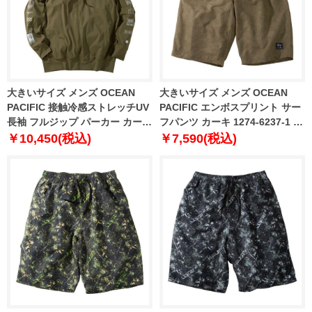
大きいサイズ メンズ OCEAN
大きいサイズ メンズ OCEAN
PACIFIC 接触冷感ストレッチUV
PACIFIC エンボスプリント サー
長袖 フルジップ パーカー カーキ
フパンツ カーキ 1274-6237-1 3L
1278-6256-3 3L 4L 5L 6L
4L 5L 6L 8L
￥10,450(税込)
￥7,590(税込)