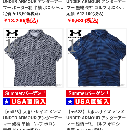
UNDER ARMOUR アンダーアー
UNDER ARMOUR アンダーアー
マー ボーダー柄 半袖 ポロシャツ
マー 無地 長袖 ゴルフ ポロシャ
USA直輸入 6010980-410
定価 ￥16,500(税込)
ツ USA直輸入 um0931-000
定価 ￥12,100(税込)
￥13,200(税込)
￥9,680(税込)
【ns623】大きいサイズ メンズ
【ns623】大きいサイズ メンズ
UNDER ARMOUR アンダーアー
UNDER ARMOUR アンダーアー
マー 総柄 半袖 ゴルフ ポロシャ
マー 総柄 半袖 ゴルフ ポロシャ