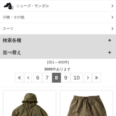
シューズ・サンダル
小物・その他
スーツ
検索各種
並べ替え
[351～400件]
3000
件あります
6
7
8
9
10