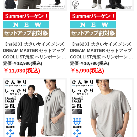
【ns623】大きいサイズ メンズ
【ns623】大きいサイズ メンズ
DREAM MASTER セットアップ
DREAM MASTER セットアップ
COOLLIST清涼 ヘリンボーン ス
COOLLIST清涼 ヘリンボーン ス
トレッチ ノーカラー ジャケット
定価 ￥12,980(税込)
トレッチ パンツ 軽量 ウォッシャ
定価 ￥10,780(税込)
軽量 ウォッシャブル スマリラ 春
ブル スマリラ 春夏新作
￥11,030(税込)
￥5,990(税込)
夏新作 azs26181-sjn 【fre】
azs26181-sp 【fre】