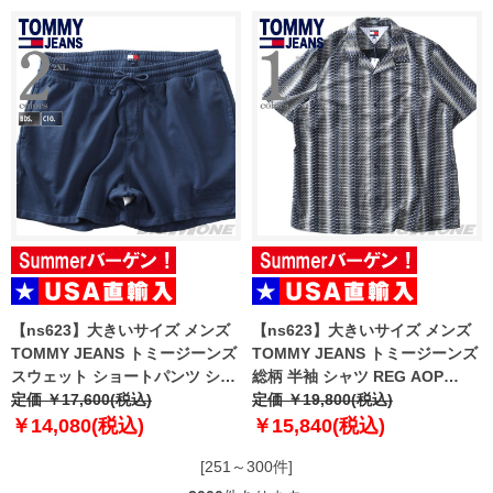
【ns623】大きいサイズ メンズ
【ns623】大きいサイズ メンズ
TOMMY JEANS トミージーンズ
TOMMY JEANS トミージーンズ
スウェット ショートパンツ ショ
総柄 半袖 シャツ REG AOP
ーツ NEW CLASSICS BEACH
定価 ￥17,600(税込)
CAMP SHIRT EXT USA直輸入
定価 ￥19,800(税込)
SHORT USA直輸入
dm0dm22792
￥14,080(税込)
￥15,840(税込)
dm0dm22696
[251～300件]