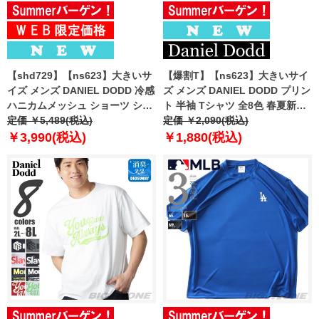
【shd729】【ns623】大きいサ
【爆割T】【ns623】大きいサイ
イズ メンズ DANIEL DODD 冷感
ズ メンズ DANIEL DODD プリン
ハニカムメッシュ ショーツ ショ
ト 半袖 Tシャツ 全8色 春夏新作
ートパンツ ハーフパンツ 吸水速
定価 ￥5,489(税込)
azt-2602pt3 【fre】
定価 ￥2,090(税込)
乾 UVカット クールタッチ 春夏
￥3,990(税込)
￥1,880(税込)
新作 tkzz26-4 【fre】