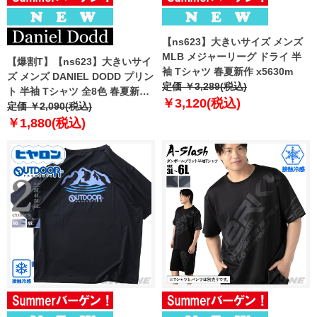
【ns623】大きいサイズ メンズ
MLB メジャーリーグ ドライ 半
【爆割T】【ns623】大きいサイ
袖 Tシャツ 春夏新作 x5630m
ズ メンズ DANIEL DODD プリン
定価 ￥3,289(税込)
ト 半袖 Tシャツ 全8色 春夏新作
￥3,120(税込)
azt-2602pt4 【fre】
定価 ￥2,090(税込)
￥1,880(税込)