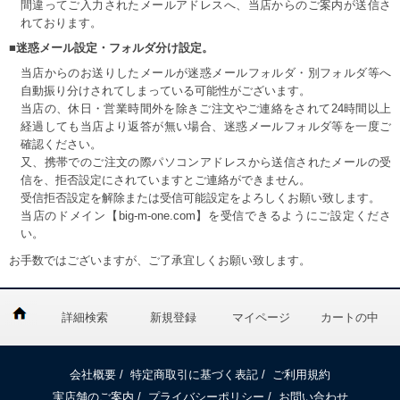
間違ってご入力されたメールアドレスへ、当店からのご案内が送信さ
れております。
■迷惑メール設定・フォルダ分け設定。
当店からのお送りしたメールが迷惑メールフォルダ・別フォルダ等へ
自動振り分けされてしまっている可能性がございます。
当店の、休日・営業時間外を除きご注文やご連絡をされて24時間以上
経過しても当店より返答が無い場合、迷惑メールフォルダ等を一度ご
確認ください。
又、携帯でのご注文の際パソコンアドレスから送信されたメールの受
信を、拒否設定にされていますとご連絡ができません。
受信拒否設定を解除または受信可能設定をよろしくお願い致します。
当店のドメイン【big-m-one.com】を受信できるようにご設定くださ
い。
お手数ではございますが、ご了承宜しくお願い致します。
詳細検索
新規登録
マイページ
カートの中
会社概要
/
特定商取引に基づく表記
/
ご利用規約
実店舗のご案内
/
プライバシーポリシー
/
お問い合わせ