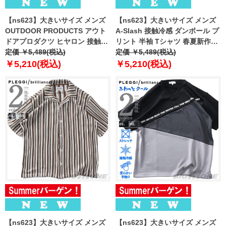
【ns623】大きいサイズ メンズ
【ns623】大きいサイズ メンズ
OUTDOOR PRODUCTS アウト
A-Slash 接触冷感 ダンボール プ
ドアプロダクツ ヒヤロン 接触冷
リント 半袖 Tシャツ 春夏新作
感 半袖 Tシャツ 春夏新作
定価 ￥5,489(税込)
66-48350-2 【fre】
定価 ￥5,489(税込)
x563ae
￥5,210(税込)
￥5,210(税込)
【ns623】大きいサイズ メンズ
【ns623】大きいサイズ メンズ