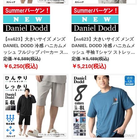
【ns623】大きいサイズ メンズ
【ns623】大きいサイズ メンズ
DANIEL DODD 冷感 ハニカムメ
DANIEL DODD 冷感 ハニカムメ
ッシュ フルジップ パーカー スト
ッシュ 半袖 Tシャツ ストレッチ
レッチ 吸水速乾 UVカット クー
定価 ￥6,589(税込)
吸水速乾 UVカット クールタッチ
定価 ￥5,489(税込)
ルタッチ 春夏新作 tkzz26-2
春夏新作 tkzz26-3 【fre】
￥6,250(税込)
￥5,210(税込)
【fre】