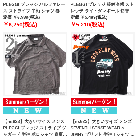
PLEGGI プレッジ バルファレー
PLEGGI プレッジ 接触冷感 スト
ス ストライプ 半袖 シャツ 春夏
レッチ ライトダンボール 切替 V
新作 66-47452-2
定価 ￥6,589(税込)
ネック 半袖 Tシャツ ふわっとク
定価 ￥5,489(税込)
ール 春夏新作 66-47261-2
￥6,250(税込)
￥5,210(税込)
【ns623】大きいサイズ メンズ
【ns623】大きいサイズ メンズ
PLEGGI プレッジ ストライプ ジ
SEVENTH SENSE WEAR ×
ャガード 半袖 ポロシャツ 春夏新
JIMNY プリント 半袖 Tシャツ 春