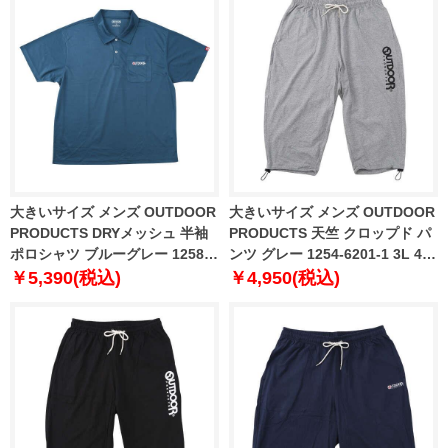
大きいサイズ メンズ OUTDOOR
大きいサイズ メンズ OUTDOOR
PRODUCTS DRYメッシュ 半袖
PRODUCTS 天竺 クロップド パ
ポロシャツ ブルーグレー 1258-
ンツ グレー 1254-6201-1 3L 4L
6217-3 3L 4L 5L 6L 7L 8L
5L 6L 7L 8L
￥5,390(税込)
￥4,950(税込)