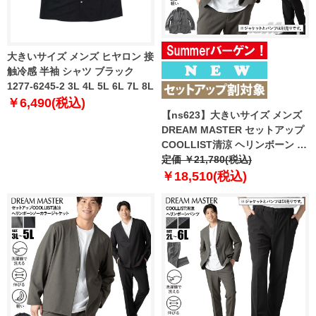
大きいサイズ メンズ ヒヤロン 接
触冷感 半袖 シャツ ブラック
1277-6245-2 3L 4L 5L 6L 7L 8L
￥6,490(税込)
【ns623】大きいサイズ メンズ
DREAM MASTER セットアップ
COOLLIST清涼 ヘリンボーン ス
トレッチ ジャケット 軽量 ウォッ
定価 ￥21,780(税込)
シャブル スマリラ 春夏新作
￥18,510(税込)
azs26181-sj 【fre】