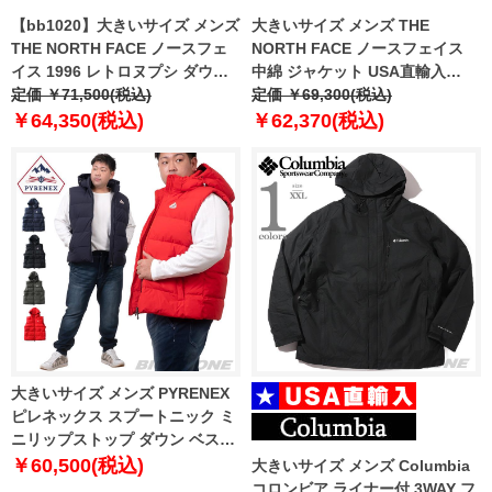
【bb1020】大きいサイズ メンズ
大きいサイズ メンズ THE
THE NORTH FACE ノースフェ
NORTH FACE ノースフェイス
イス 1996 レトロヌプシ ダウン
中綿 ジャケット USA直輸入
ジャケット 1996 RETRO
定価 ￥71,500(税込)
nj3nr50a
定価 ￥69,300(税込)
NUPTSE JACKET USA直輸入
￥64,350(税込)
￥62,370(税込)
nf0a3c8d-le4
大きいサイズ メンズ PYRENEX
ピレネックス スプートニック ミ
ニリップストップ ダウン ベスト
SPOUTNIC MINI RIPSTOP
￥60,500(税込)
大きいサイズ メンズ Columbia
VEST 直輸入品 hms017
コロンビア ライナー付 3WAY フ