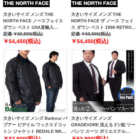
大きいサイズ メンズ THE
大きいサイズ メンズ THE
NORTH FACE ノースフェイス
NORTH FACE ザ ノース フェイ
ダウン ベスト USA直輸入
ス ダウン ベスト 1996 RETRO
nf0a8994-ph5
定価 ￥60,500(税込)
NUPTSE VEST USA直輸入
定価 ￥60,500(税込)
nf0a3jqq-iri
￥54,450(税込)
￥54,450(税込)
大きいサイズ メンズ Barbour バ
大きいサイズ メンズ
ブアー ビデイル ワックスドコッ
GRADEVORE 洗える 2ツ釦 ツー
トン ジャケット BEDALE WAX
パンツ スーツ ポリエステル
JACKET 直輸入品 mwx0018
100% ビジネススーツ リクルー
￥53,900(税込)
￥53,900(税込)