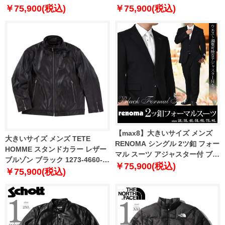
3355-1 3L 4L 5L 6L
3L 4L 5L 6L
￥75,900(税込)
￥75,900(税込)
【max8】大きいサイズ メンズ
大きいサイズ メンズ TETE
RENOMA シングル 2ツ釦 フォー
HOMME スタンドカラー レザー
マル スーツ アジャスター付 ブラ
ブルゾン ブラック 1273-4660-1
ックフォーマル 礼服 冠婚葬祭
￥75,900(税込)
3L 4L 5L 6L
￥75,900(税込)
2480