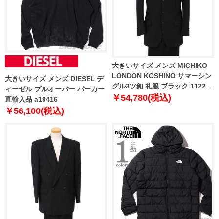
大きいサイズ メンズ MICHIKO
LONDON KOSHINO サマーシン
大きいサイズ メンズ DIESEL デ
グル3ツ釦 礼服 ブラック 1122-
ィーゼル プルオーバー パーカー
5386-1 2TL 4L TLL
￥54,780(税込)
直輸入品 a19416
￥56,100(税込)