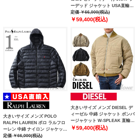
ーデッド ジャケット USA直輸入
2090281
定価 ￥66,000(税込)
￥59,400(税込)
大きいサイズ メンズ DIESEL デ
ィーゼル 中綿 ジャケット ボンバ
大きいサイズ メンズ POLO
ージャケット W-SPLEAK 直輸入
RALPH LAUREN ポロ ラルフロ
品 a06151-0ahaa
￥59,400(税込)
ーレン 中綿 ナイロン ジャケット
USA直輸入 710955870-002
定価 ￥66,000(税込)