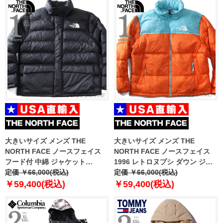
大きいサイズ メンズ THE
大きいサイズ メンズ THE
NORTH FACE ノースフェイス
NORTH FACE ノースフェイス
フード付 中綿 ジャケット
1996 レトロヌプシ ダウン ジャ
LIMBARA INS JKT USA直輸入
定価 ￥66,000(税込)
ケット 1996 RETRO NUPTSE
定価 ￥66,000(税込)
nf0a89eg-jk3
JACKET USA直輸入 nf0a3c8d-
￥59,400(税込)
￥59,400(税込)
1s0