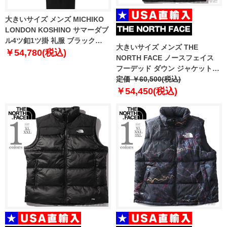
大きいサイズ メンズ MICHIKO
LONDON KOSHINO サマーダブ
ル4ツ釦1ツ掛 礼服 ブラック
大きいサイズ メンズ THE
1122-5387-1 2TL TLL
￥54,780(税込)
NORTH FACE ノースフェイス
フーデッド ダウン ジャケット
USA直輸入 nf0a84i1-jk3
定価 ￥60,500(税込)
￥54,450(税込)