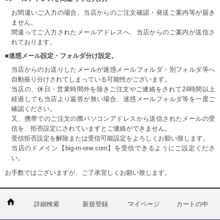
お間違いご入力の場合、当店からのご注文確認・発送ご案内等が届き
ません。
間違ってご入力されたメールアドレスへ、当店からのご案内が送信さ
れております。
■迷惑メール設定・フォルダ分け設定。
当店からのお送りしたメールが迷惑メールフォルダ・別フォルダ等へ
自動振り分けされてしまっている可能性がございます。
当店の、休日・営業時間外を除きご注文やご連絡をされて24時間以上
経過しても当店より返答が無い場合、迷惑メールフォルダ等を一度ご
確認ください。
又、携帯でのご注文の際パソコンアドレスから送信されたメールの受
信を、拒否設定にされていますとご連絡ができません。
受信拒否設定を解除または受信可能設定をよろしくお願い致します。
当店のドメイン【big-m-one.com】を受信できるようにご設定くださ
い。
お手数ではございますが、ご了承宜しくお願い致します。
詳細検索
新規登録
マイページ
カートの中