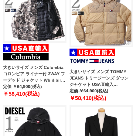
大きいサイズ メンズ Columbia
大きいサイズ メンズ TOMMY
コロンビア ライナー付 3WAY フ
JEANS トミージーンズ ダウン
ーデッド ジャケット Whirlibird
ジャケット USA直輸入
V Printed Interchange Jacket
定価 ￥64,900(税込)
dm0dm17229
定価 ￥64,900(税込)
USA直輸入 2105031
￥58,410(税込)
￥58,410(税込)