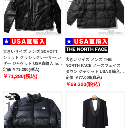
大きいサイズ メンズ SCHOTT
ショット クラシックレーサー レ
大きいサイズ メンズ THE
ザー ジャケット USA直輸入 lc-
NORTH FACE ノースフェイス
940-d
定価 ￥79,200(税込)
ダウン ジャケット USA直輸入
￥71,280(税込)
nf0a3y23-4h0
定価 ￥77,000(税込)
￥69,300(税込)