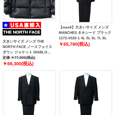
【max8】大きいサイズ メンズ
MANCHES タキシード ブラック
1272-0320-1 4L 5L 6L 7L 8L
大きいサイズ メンズ THE
￥65,780(税込)
NORTH FACE ノースフェイス
ダウン ジャケット DIABLO
DOWN 2.0 JACKET USA直輸入
定価 ￥77,000(税込)
nf0a8993-ph5
￥69,300(税込)