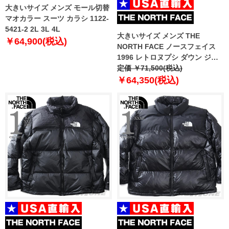
大きいサイズ メンズ モール切替
マオカラー スーツ カラシ 1122-
5421-2 2L 3L 4L
大きいサイズ メンズ THE
￥64,900(税込)
NORTH FACE ノースフェイス
1996 レトロヌプシ ダウン ジャ
ケット 1996 RETRO NUPTSE
定価 ￥71,500(税込)
JACKET USA直輸入 nf0a3c8d-
￥64,350(税込)
4g3