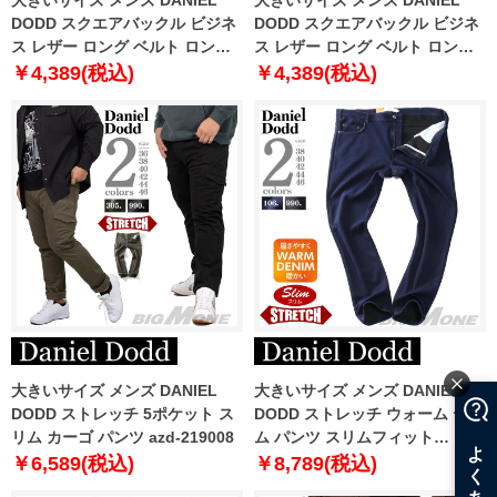
DODD スクエアバックル ビジネ
DODD スクエアバックル ビジネ
ス レザー ロング ベルト ロング
ス レザー ロング ベルト ロング
サイズ azbl-259003
サイズ azbl-259006
￥4,389(税込)
￥4,389(税込)
大きいサイズ メンズ DANIEL
大きいサイズ メンズ DANIEL
DODD ストレッチ 5ポケット ス
DODD ストレッチ ウォーム デニ
リム カーゴ パンツ azd-219008
ム パンツ スリムフィット
azd220501103s
￥6,589(税込)
￥8,789(税込)