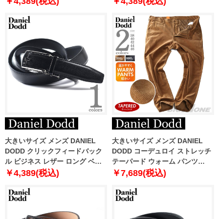
￥4,389(税込)
￥4,389(税込)
大きいサイズ メンズ DANIEL
大きいサイズ メンズ DANIEL
DODD クリックフィードバック
DODD コーデュロイ ストレッチ
ル ビジネス レザー ロング ベル
テーパード ウォーム パンツ
ト ロングサイズ azbl-259005
azp220502201t
￥4,389(税込)
￥7,689(税込)