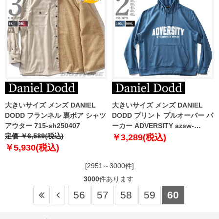
大きいサイズ メンズ DANIEL
大きいサイズ メンズ DANIEL
DODD フランネル 裏ボア シャツ
DODD プリント プルオーバー パ
アウター 715-sh250407
ーカー ADVERSITY azsw-
定価 ￥6,589(税込)
210421
￥3,289(税込)
￥5,930(税込)
[2951～3000件]
3000
件あります
56
57
58
59
60