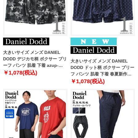
大きいサイズ メンズ DANIEL
DODD デジカモ柄 ボクサー ブリ
大きいサイズ メンズ DANIEL
ーフ パンツ 肌着 下着 azup-
DODD ドット柄 ボクサー ブリー
239074c
￥1,078(税込)
フ パンツ 肌着 下着 春夏新作
azup-269061c
￥1,078(税込)