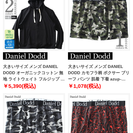
大きいサイズ メンズ DANIEL
大きいサイズ メンズ DANIEL
DODD オーガニックコットン 無
DODD カモフラ柄 ボクサー ブリ
地 ライトウェイト フルジップ パ
ーフ パンツ 肌着 下着 azup-
ーカー azsw-009014
239051c
￥5,390(税込)
￥1,078(税込)