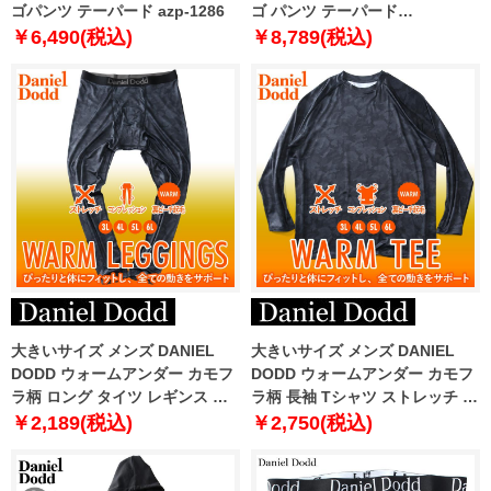
ゴパンツ テーパード azp-1286
ゴ パンツ テーパード
azp230103201t
￥6,490(税込)
￥8,789(税込)
大きいサイズ メンズ DANIEL
大きいサイズ メンズ DANIEL
DODD ウォームアンダー カモフ
DODD ウォームアンダー カモフ
ラ柄 ロング タイツ レギンス ス
ラ柄 長袖 Tシャツ ストレッチ コ
トレッチ コンプレッション 裏ピ
ンプレッション 裏ピーチ起毛 迷
￥2,189(税込)
￥2,750(税込)
ーチ起毛 迷彩柄 azit-220502
彩柄 azit-220501