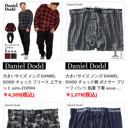
大きいサイズ メンズ DANIEL
大きいサイズ メンズ DANIEL
DODD チェック フリース 上下セ
DODD チェック柄 ボクサー ブリ
ット azts-210504
ーフ パンツ 肌着 下着 azup-
239072c
￥4,389(税込)
￥1,078(税込)