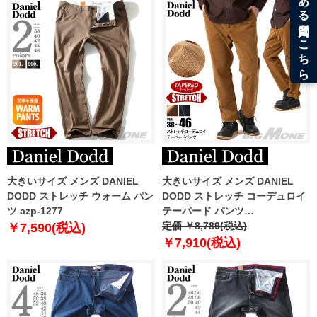
大きいサイズ メンズ DANIEL
大きいサイズ メンズ DANIEL
DODD ストレッチ ウォーム パン
DODD ストレッチ コーデュロイ
ツ azp-1277
テーパード パンツ
azp250501201t 【t2502】
定価 ￥8,789(税込)
￥7,590(税込)
￥7,910(税込)