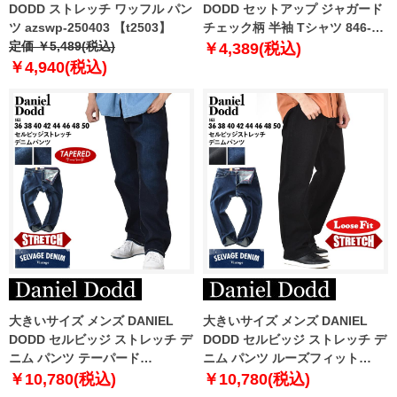
DODD ストレッチ ワッフル パン
DODD セットアップ ジャガード
ツ azswp-250403 【t2503】
チェック柄 半袖 Tシャツ 846-
定価 ￥5,489(税込)
t2402jqd
￥4,389(税込)
￥4,940(税込)
大きいサイズ メンズ DANIEL
大きいサイズ メンズ DANIEL
DODD セルビッジ ストレッチ デ
DODD セルビッジ ストレッチ デ
ニム パンツ テーパード
ニム パンツ ルーズフィット
azd239001101t
azd239002102l
￥10,780(税込)
￥10,780(税込)