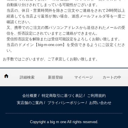
自動振り分けされてしまっている可能性がございます。
当店の、休日・営業時間外を除きご注文やご連絡をされて24時間以上
経過しても当店より返答が無い場合、迷惑メールフォルダ等を一度ご
確認ください。
又、携帯でのご注文の際パソコンアドレスから送信されたメールの受
信を、拒否設定にされていますとご連絡ができません。
受信拒否設定を解除または受信可能設定をよろしくお願い致します。
当店のドメイン【big-m-one.com】を受信できるようにご設定くださ
い。
お手数ではございますが、ご了承宜しくお願い致します。
詳細検索
新規登録
マイページ
カートの中
会社概要
/
特定商取引に基づく表記
/
ご利用規約
実店舗のご案内
/
プライバシーポリシー
/
お問い合わせ
Copyright a big m one All rights reserved.