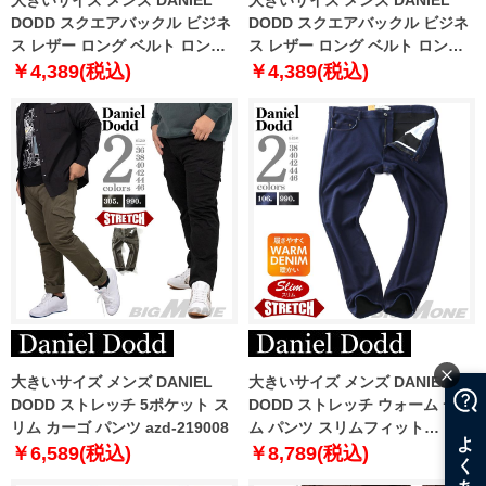
DODD スクエアバックル ビジネ
DODD スクエアバックル ビジネ
ス レザー ロング ベルト ロング
ス レザー ロング ベルト ロング
サイズ azbl-259003
サイズ azbl-259006
￥4,389(税込)
￥4,389(税込)
大きいサイズ メンズ DANIEL
大きいサイズ メンズ DANIEL
DODD ストレッチ 5ポケット ス
DODD ストレッチ ウォーム デニ
リム カーゴ パンツ azd-219008
ム パンツ スリムフィット
azd220501103s
￥6,589(税込)
￥8,789(税込)