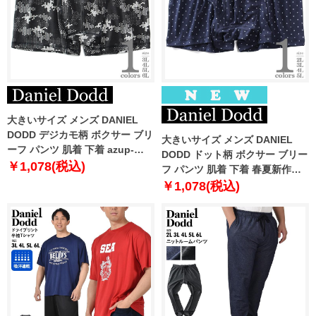
大きいサイズ メンズ DANIEL
DODD デジカモ柄 ボクサー ブリ
大きいサイズ メンズ DANIEL
ーフ パンツ 肌着 下着 azup-
DODD ドット柄 ボクサー ブリー
239074c
￥1,078(税込)
フ パンツ 肌着 下着 春夏新作
azup-269061c
￥1,078(税込)