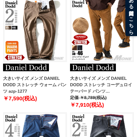
大きいサイズ メンズ DANIEL
大きいサイズ メンズ DANIEL
DODD ストレッチ ウォーム パン
DODD ストレッチ コーデュロイ
ツ azp-1277
テーパード パンツ
azp250501201t 【t2502】
定価 ￥8,789(税込)
￥7,590(税込)
￥7,910(税込)