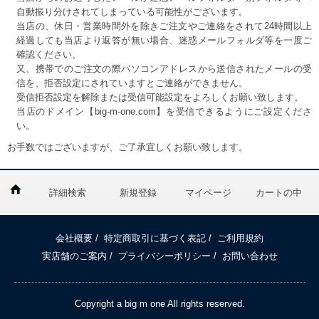
自動振り分けされてしまっている可能性がございます。
当店の、休日・営業時間外を除きご注文やご連絡をされて24時間以上
経過しても当店より返答が無い場合、迷惑メールフォルダ等を一度ご
確認ください。
又、携帯でのご注文の際パソコンアドレスから送信されたメールの受
信を、拒否設定にされていますとご連絡ができません。
受信拒否設定を解除または受信可能設定をよろしくお願い致します。
当店のドメイン【big-m-one.com】を受信できるようにご設定くださ
い。
お手数ではございますが、ご了承宜しくお願い致します。
詳細検索
新規登録
マイページ
カートの中
会社概要
/
特定商取引に基づく表記
/
ご利用規約
実店舗のご案内
/
プライバシーポリシー
/
お問い合わせ
Copyright a big m one All rights reserved.