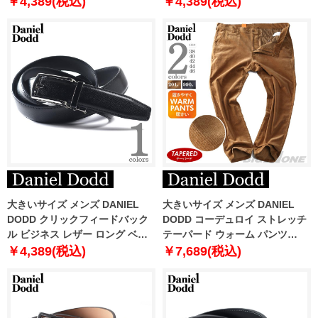
￥4,389(税込)
￥4,389(税込)
大きいサイズ メンズ DANIEL
大きいサイズ メンズ DANIEL
DODD クリックフィードバック
DODD コーデュロイ ストレッチ
ル ビジネス レザー ロング ベル
テーパード ウォーム パンツ
ト ロングサイズ azbl-259005
azp220502201t
￥4,389(税込)
￥7,689(税込)