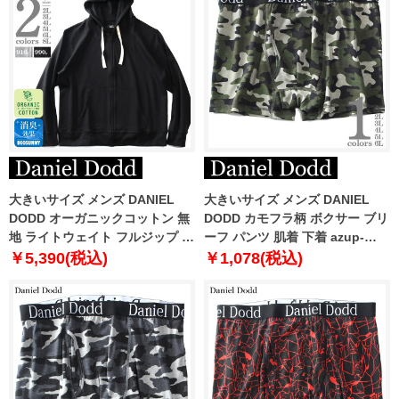
大きいサイズ メンズ DANIEL
大きいサイズ メンズ DANIEL
DODD オーガニックコットン 無
DODD カモフラ柄 ボクサー ブリ
地 ライトウェイト フルジップ パ
ーフ パンツ 肌着 下着 azup-
ーカー azsw-009014
239051c
￥5,390(税込)
￥1,078(税込)