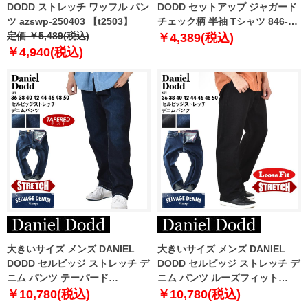
DODD ストレッチ ワッフル パン
DODD セットアップ ジャガード
ツ azswp-250403 【t2503】
チェック柄 半袖 Tシャツ 846-
定価 ￥5,489(税込)
t2402jqd
￥4,389(税込)
￥4,940(税込)
大きいサイズ メンズ DANIEL
大きいサイズ メンズ DANIEL
DODD セルビッジ ストレッチ デ
DODD セルビッジ ストレッチ デ
ニム パンツ テーパード
ニム パンツ ルーズフィット
azd239001101t
azd239002102l
￥10,780(税込)
￥10,780(税込)