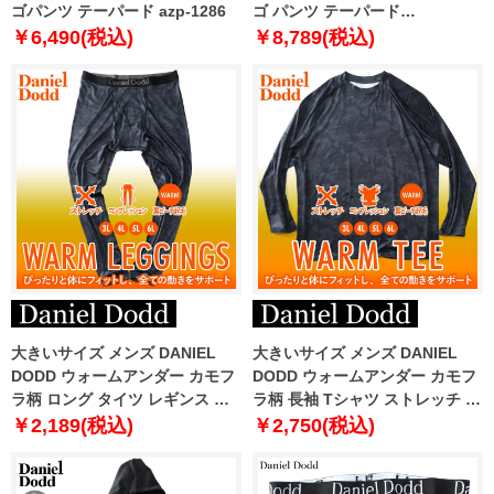
ゴパンツ テーパード azp-1286
ゴ パンツ テーパード
azp230103201t
￥6,490(税込)
￥8,789(税込)
大きいサイズ メンズ DANIEL
大きいサイズ メンズ DANIEL
DODD ウォームアンダー カモフ
DODD ウォームアンダー カモフ
ラ柄 ロング タイツ レギンス ス
ラ柄 長袖 Tシャツ ストレッチ コ
トレッチ コンプレッション 裏ピ
ンプレッション 裏ピーチ起毛 迷
￥2,189(税込)
￥2,750(税込)
ーチ起毛 迷彩柄 azit-220502
彩柄 azit-220501