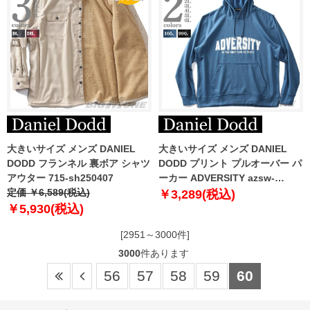
大きいサイズ メンズ DANIEL
大きいサイズ メンズ DANIEL
DODD フランネル 裏ボア シャツ
DODD プリント プルオーバー パ
アウター 715-sh250407
ーカー ADVERSITY azsw-
定価 ￥6,589(税込)
210421
￥3,289(税込)
￥5,930(税込)
[2951～3000件]
3000
件あります
56
57
58
59
60