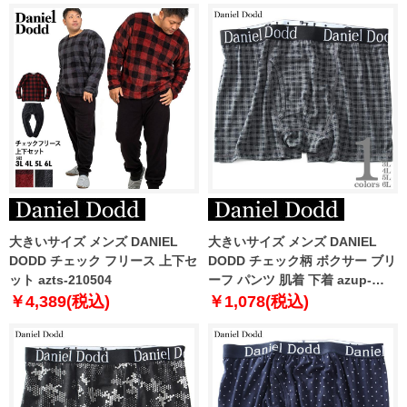
大きいサイズ メンズ DANIEL
大きいサイズ メンズ DANIEL
DODD チェック フリース 上下セ
DODD チェック柄 ボクサー ブリ
ット azts-210504
ーフ パンツ 肌着 下着 azup-
239072c
￥4,389(税込)
￥1,078(税込)