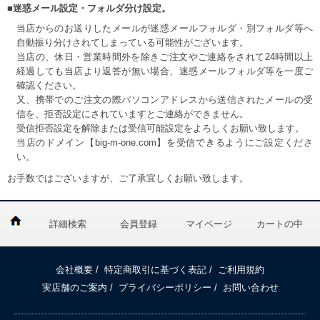
■迷惑メール設定・フォルダ分け設定。
当店からのお送りしたメールが迷惑メールフォルダ・別フォルダ等へ
自動振り分けされてしまっている可能性がございます。
当店の、休日・営業時間外を除きご注文やご連絡をされて24時間以上
経過しても当店より返答が無い場合、迷惑メールフォルダ等を一度ご
確認ください。
又、携帯でのご注文の際パソコンアドレスから送信されたメールの受
信を、拒否設定にされていますとご連絡ができません。
受信拒否設定を解除または受信可能設定をよろしくお願い致します。
当店のドメイン【big-m-one.com】を受信できるようにご設定くださ
い。
お手数ではございますが、ご了承宜しくお願い致します。
詳細検索
会員登録
マイページ
カートの中
会社概要
/
特定商取引に基づく表記
/
ご利用規約
実店舗のご案内
/
プライバシーポリシー
/
お問い合わせ