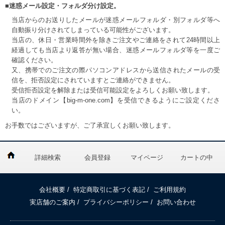
■迷惑メール設定・フォルダ分け設定。
当店からのお送りしたメールが迷惑メールフォルダ・別フォルダ等へ
自動振り分けされてしまっている可能性がございます。
当店の、休日・営業時間外を除きご注文やご連絡をされて24時間以上
経過しても当店より返答が無い場合、迷惑メールフォルダ等を一度ご
確認ください。
又、携帯でのご注文の際パソコンアドレスから送信されたメールの受
信を、拒否設定にされていますとご連絡ができません。
受信拒否設定を解除または受信可能設定をよろしくお願い致します。
当店のドメイン【big-m-one.com】を受信できるようにご設定くださ
い。
お手数ではございますが、ご了承宜しくお願い致します。
詳細検索
会員登録
マイページ
カートの中
会社概要
/
特定商取引に基づく表記
/
ご利用規約
実店舗のご案内
/
プライバシーポリシー
/
お問い合わせ