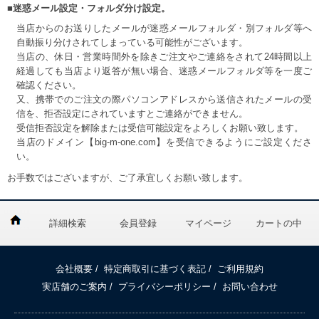
■迷惑メール設定・フォルダ分け設定。
当店からのお送りしたメールが迷惑メールフォルダ・別フォルダ等へ
自動振り分けされてしまっている可能性がございます。
当店の、休日・営業時間外を除きご注文やご連絡をされて24時間以上
経過しても当店より返答が無い場合、迷惑メールフォルダ等を一度ご
確認ください。
又、携帯でのご注文の際パソコンアドレスから送信されたメールの受
信を、拒否設定にされていますとご連絡ができません。
受信拒否設定を解除または受信可能設定をよろしくお願い致します。
当店のドメイン【big-m-one.com】を受信できるようにご設定くださ
い。
お手数ではございますが、ご了承宜しくお願い致します。
詳細検索
会員登録
マイページ
カートの中
会社概要
/
特定商取引に基づく表記
/
ご利用規約
実店舗のご案内
/
プライバシーポリシー
/
お問い合わせ