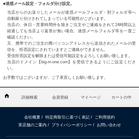
■迷惑メール設定・フォルダ分け設定。
当店からのお送りしたメールが迷惑メールフォルダ・別フォルダ等へ
自動振り分けされてしまっている可能性がございます。
当店の、休日・営業時間外を除きご注文やご連絡をされて24時間以上
経過しても当店より返答が無い場合、迷惑メールフォルダ等を一度ご
確認ください。
又、携帯でのご注文の際パソコンアドレスから送信されたメールの受
信を、拒否設定にされていますとご連絡ができません。
受信拒否設定を解除または受信可能設定をよろしくお願い致します。
当店のドメイン【big-m-one.com】を受信できるようにご設定くださ
い。
お手数ではございますが、ご了承宜しくお願い致します。
詳細検索
会員登録
マイページ
カートの中
会社概要
/
特定商取引に基づく表記
/
ご利用規約
実店舗のご案内
/
プライバシーポリシー
/
お問い合わせ