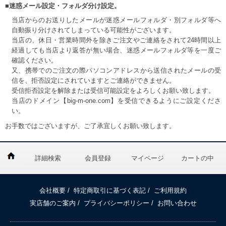
■迷惑メール設定・フォルダ分け設定。
当店からのお送りしたメールが迷惑メールフォルダ・別フォルダ等へ
自動振り分けされてしまっている可能性がございます。
当店の、休日・営業時間外を除きご注文やご連絡をされて24時間以上
経過しても当店より返答が無い場合、迷惑メールフォルダ等を一度ご
確認ください。
又、携帯でのご注文の際パソコンアドレスから送信されたメールの受
信を、拒否設定にされていますとご連絡ができません。
受信拒否設定を解除または受信可能設定をよろしくお願い致します。
当店のドメイン【big-m-one.com】を受信できるようにご設定くださ
い。
お手数ではございますが、ご了承宜しくお願い致します。
詳細検索
会員登録
マイページ
カートの中
会社概要
/
特定商取引に基づく表記
/
ご利用規約
実店舗のご案内
/
プライバシーポリシー
/
お問い合わせ