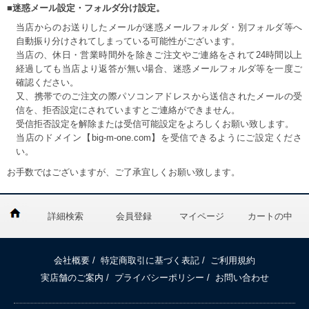
■迷惑メール設定・フォルダ分け設定。
当店からのお送りしたメールが迷惑メールフォルダ・別フォルダ等へ
自動振り分けされてしまっている可能性がございます。
当店の、休日・営業時間外を除きご注文やご連絡をされて24時間以上
経過しても当店より返答が無い場合、迷惑メールフォルダ等を一度ご
確認ください。
又、携帯でのご注文の際パソコンアドレスから送信されたメールの受
信を、拒否設定にされていますとご連絡ができません。
受信拒否設定を解除または受信可能設定をよろしくお願い致します。
当店のドメイン【big-m-one.com】を受信できるようにご設定くださ
い。
お手数ではございますが、ご了承宜しくお願い致します。
詳細検索
会員登録
マイページ
カートの中
会社概要
/
特定商取引に基づく表記
/
ご利用規約
実店舗のご案内
/
プライバシーポリシー
/
お問い合わせ