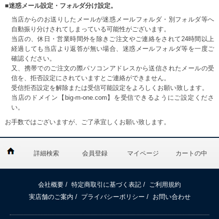
■迷惑メール設定・フォルダ分け設定。
当店からのお送りしたメールが迷惑メールフォルダ・別フォルダ等へ
自動振り分けされてしまっている可能性がございます。
当店の、休日・営業時間外を除きご注文やご連絡をされて24時間以上
経過しても当店より返答が無い場合、迷惑メールフォルダ等を一度ご
確認ください。
又、携帯でのご注文の際パソコンアドレスから送信されたメールの受
信を、拒否設定にされていますとご連絡ができません。
受信拒否設定を解除または受信可能設定をよろしくお願い致します。
当店のドメイン【big-m-one.com】を受信できるようにご設定くださ
い。
お手数ではございますが、ご了承宜しくお願い致します。
詳細検索
会員登録
マイページ
カートの中
会社概要
/
特定商取引に基づく表記
/
ご利用規約
実店舗のご案内
/
プライバシーポリシー
/
お問い合わせ